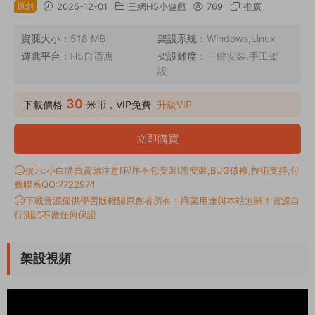
原創
2025-12-01
三網H5小遊戲
769
推廣
資源大小：
518 MB
架設系統：
Windows,Linux
遊戲平台：
H5自适應
架設難度：
一鍵安裝,手工架
設
30
下載價格
米币，VIP免費
升級VIP
立即購買
提示:小白購買資源注意!程序不包安裝!需安裝,BUG修複,技術支持,付
費聯系QQ:7722974
下載資源僅供學習版權歸原創者所有！商業用途與本站無關！資源自
行測試不做任何保證
架設視頻