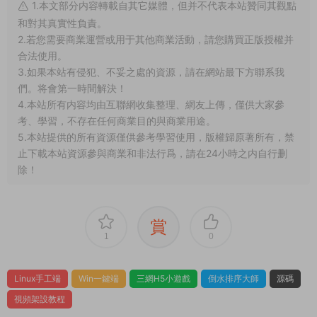
1.本文部分内容轉載自其它媒體，但并不代表本站贊同其觀點
和對其真實性負責。
2.若您需要商業運營或用于其他商業活動，請您購買正版授權并
合法使用。
3.如果本站有侵犯、不妥之處的資源，請在網站最下方聯系我
們。将會第一時間解決！
4.本站所有内容均由互聯網收集整理、網友上傳，僅供大家參
考、學習，不存在任何商業目的與商業用途。
5.本站提供的所有資源僅供參考學習使用，版權歸原著所有，禁
止下載本站資源參與商業和非法行爲，請在24小時之内自行删
除！
賞
1
0
Linux手工端
Win一鍵端
三網H5小遊戲
倒水排序大師
源碼
視頻架設教程