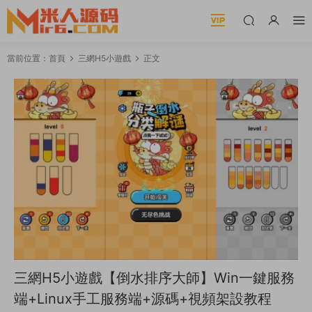
當前位置：
首頁
三網H5小遊戲
正文
三網H5小遊戲【倒水排序大師】Win一鍵服務
端+Linux手工服務端+源碼+視頻架設教程