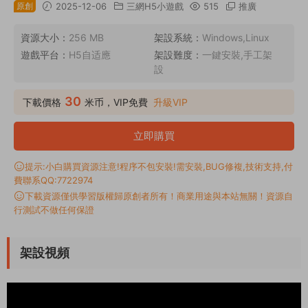
原創
2025-12-06
三網H5小遊戲
515
推廣
資源大小：
256 MB
架設系統：
Windows,Linux
遊戲平台：
H5自适應
架設難度：
一鍵安裝,手工架
設
30
下載價格
米币，VIP免費
升級VIP
立即購買
提示:小白購買資源注意!程序不包安裝!需安裝,BUG修複,技術支持,付
費聯系QQ:7722974
下載資源僅供學習版權歸原創者所有！商業用途與本站無關！資源自
行測試不做任何保證
架設視頻