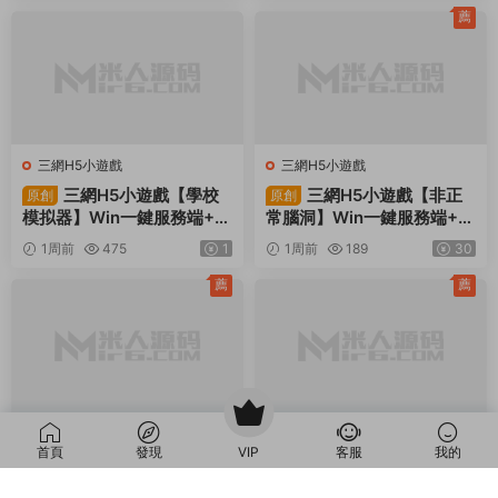
薦
三網H5小遊戲
三網H5小遊戲
三網H5小遊戲【學校
三網H5小遊戲【非正
原創
原創
模拟器】Win一鍵服務端+Li
常腦洞】Win一鍵服務端+Li
nux手工服務端+視頻架設教
nux手工服務端+視頻架設教
1周前
475
1
1周前
189
30
程
程
薦
薦
三網H5小遊戲
三網H5小遊戲
首頁
發現
VIP
客服
我的
三網H5小遊戲【怪談
三網H5小遊戲【網紅
原創
原創
研究所】Win一鍵服務端+Li
主播直播模拟器】Win一鍵