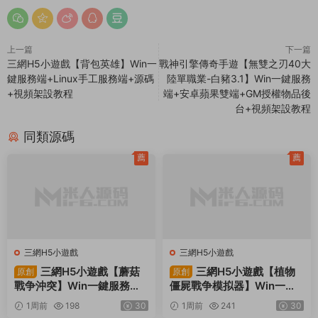
上一篇
下一篇
三網H5小遊戲【背包英雄】Win一
戰神引擎傳奇手遊【無雙之刃40大
鍵服務端+Linux手工服務端+源碼
陸單職業-白豬3.1】Win一鍵服務
+視頻架設教程
端+安卓蘋果雙端+GM授權物品後
台+視頻架設教程
同類源碼
薦
薦
三網H5小遊戲
三網H5小遊戲
三網H5小遊戲【蘑菇
三網H5小遊戲【植物
原創
原創
戰争沖突】Win一鍵服務端+
僵屍戰争模拟器】Win一鍵
Linux手工服務端+視頻架設
服務端+Linux手工服務端
1周前
198
30
1周前
241
30
教程
+視頻架設教程