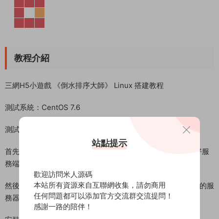
教程介紹
三網H5小遊戲 《倒水排序大師》 Linux 搭建教程
測試系統：CentOS 7.6
測試IP：192.168.2.166 （外網架設和局網架設方法一樣）
站點提示
首先進入我們官網：MiR6.com 搜索《倒水排序大師》下載好服
務端，我這裏已事先下載好了
歡迎訪問米人源碼
本站所有資源來自互聯網收集，請勿商用
然後進入常用工具分類下載Linux管理工具，并且連接到自己的服
任何問題都可以添加官方交流群交流提問！
務器。
感謝一路的陪伴！