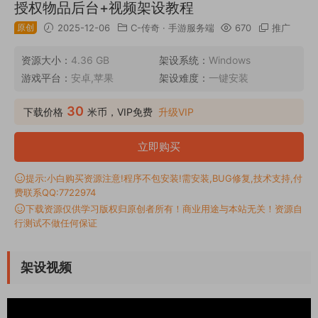
授权物品后台+视频架设教程
原创
2025-12-06
C-传奇
·
手游服务端
670
推广
资源大小：
4.36 GB
架设系统：
Windows
游戏平台：
安卓,苹果
架设难度：
一键安装
30
下载价格
米币，VIP免费
升级VIP
立即购买
提示:小白购买资源注意!程序不包安装!需安装,BUG修复,技术支持,付
费联系QQ:7722974
下载资源仅供学习版权归原创者所有！商业用途与本站无关！资源自
行测试不做任何保证
架设视频