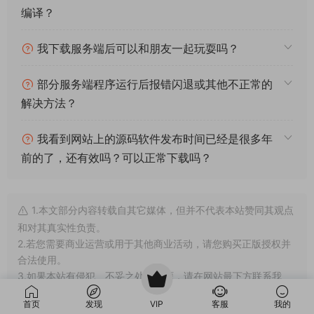
编译？
我下载服务端后可以和朋友一起玩耍吗？
部分服务端程序运行后报错闪退或其他不正常的
解决方法？
我看到网站上的源码软件发布时间已经是很多年
前的了，还有效吗？可以正常下载吗？
1.本文部分内容转载自其它媒体，但并不代表本站赞同其观点
和对其真实性负责。
2.若您需要商业运营或用于其他商业活动，请您购买正版授权并
合法使用。
3.如果本站有侵犯、不妥之处的资源，请在网站最下方联系我
们。将会第一时间解决！
首页
发现
VIP
客服
我的
4.本站所有内容均由互联网收集整理、网友上传，仅供大家参