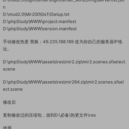
n
D:\mud2.0\Mir200\Gs1\!Setup.txt
D:\phpStudy\WWW\project.manifest
D:\phpStudy\WWW\version.manifest
手动修改热更 替换：49.235.188.189 改为你自己的服务器IP地
址。
D:\phpStudy\WWW\assets\res\mir2.zip\mir2.scenes.sfselect.
scene
D:\phpStudy\WWW\assets\res\mir264.zip\mir2.scenes.sfsel
ect.scene
修改后
复制修改过的压缩包，放到D:\必备\热更文件\res
使用