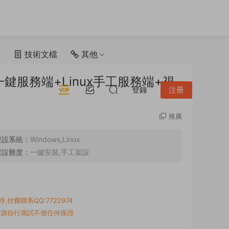
具
技術文檔
其他
鍵服務端+Linux手工服務端+視
登錄
注冊
推廣
架設系統：
Windows,Linux
架設難度：
一鍵安裝,手工架設
付費聯系QQ:7722974
資源自行測試不做任何保證