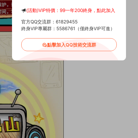
(活動)VIP特價：99一年200終身，點此加入
官方QQ交流群：61829455
終身VIP專屬群：5586761（僅終身VIP可進）
點擊加入QQ技術交流群