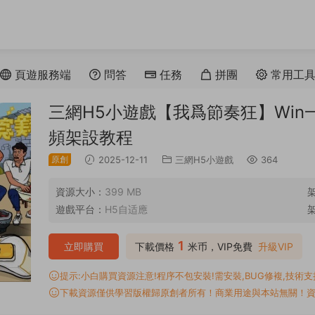
頁遊服務端
問答
任務
拼團
常用工
三網H5小遊戲【我爲節奏狂】Win一
頻架設教程
原創
2025-12-11
三網H5小遊戲
364
資源大小：
399 MB
遊戲平台：
H5自适應
1
立即購買
下載價格
米币，VIP免費
升級VIP
提示:小白購買資源注意!程序不包安裝!需安裝,BUG修複,技術支持,
下載資源僅供學習版權歸原創者所有！商業用途與本站無關！