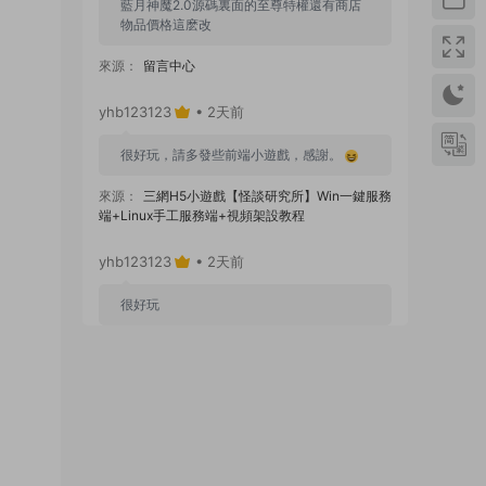
藍月神魔2.0源碼裏面的至尊特權還有商店
物品價格這麽改
來源：
留言中心
yhb123123
• 2天前
很好玩，請多發些前端小遊戲，感謝。
來源：
三網H5小遊戲【怪談研究所】Win一鍵服務
端+Linux手工服務端+視頻架設教程
yhb123123
• 2天前
很好玩
來源：
GGE2互通西遊【神界天海西柚】Win一鍵
服務端+安卓蘋果PC三端+内置GM工具+全套源碼
+視頻架設教程
yhb123123
• 6天前
感謝分享！！！！！！