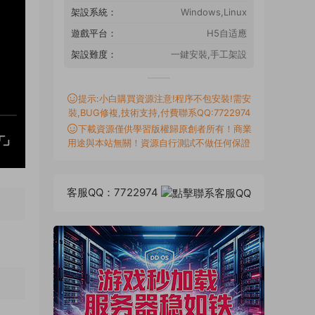
架設系統：
Windows,Linux
遊戲平台：
H5自适應
架設難度：
一鍵安裝,手工架設
提示:小白購買資源注意!程序不包安裝!需安
裝,BUG修複,技術支持,付費聯系QQ:7722974
下載資源僅供學習版權歸原創者所有！商業
用途與本站無關！資源自行測試不做任何保證
客服QQ：7722974