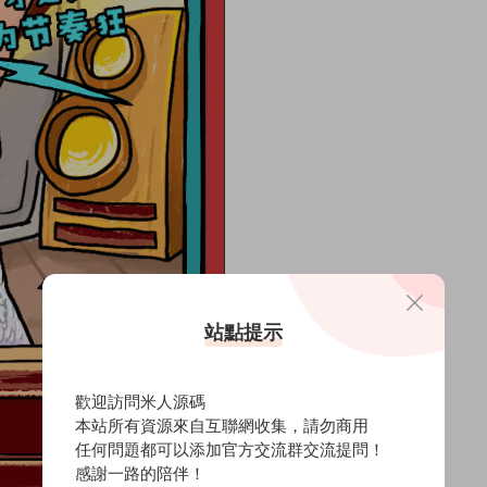
站點提示
歡迎訪問米人源碼
本站所有資源來自互聯網收集，請勿商用
任何問題都可以添加官方交流群交流提問！
感謝一路的陪伴！