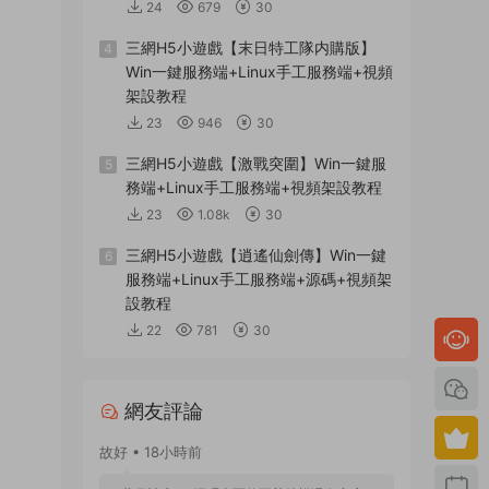
24
679
30
三網H5小遊戲【末日特工隊内購版】
4
Win一鍵服務端+Linux手工服務端+視頻
架設教程
23
946
30
三網H5小遊戲【激戰突圍】Win一鍵服
5
務端+Linux手工服務端+視頻架設教程
23
1.08k
30
三網H5小遊戲【逍遙仙劍傳】Win一鍵
6
服務端+Linux手工服務端+源碼+視頻架
設教程
22
781
30
網友評論
故好 • 18小時前