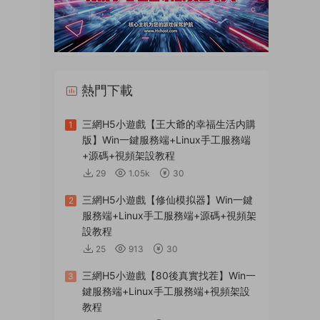
熱門下載
三網H5小遊戲【王大爺的幸福生活内購
1
版】Win一鍵服務端+Linux手工服務端
+源碼+視頻架設教程
29
1.05k
30
三網H5小遊戲【修仙模拟器】Win一鍵
2
服務端+Linux手工服務端+源碼+視頻架
設教程
25
913
30
三網H5小遊戲【80後真實找茬】Win一
3
鍵服務端+Linux手工服務端+視頻架設
教程