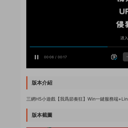
版本介紹
三網H5小遊戲【我爲節奏狂】Win一鍵服務端+Li
版本截圖