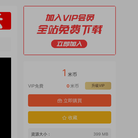
1
米币
VIP免費
0
米币
升級VIP
立即購買
收藏
資源大小：
399 MB