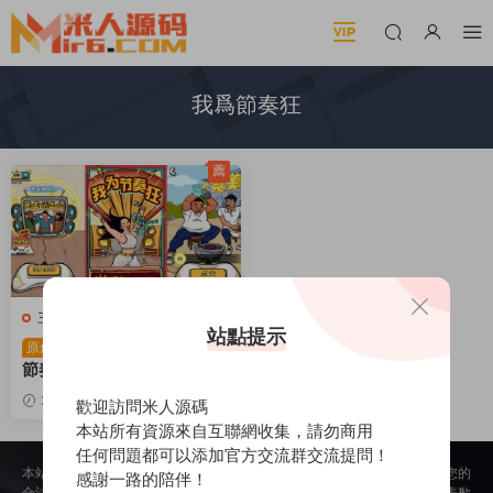
我爲節奏狂
薦
三網H5小遊戲
站點提示
三網H5小遊戲【我爲
原創
節奏狂】Win一鍵服務端+Li
nux手工服務端+視頻架設教
2025-12-11
361
1
歡迎訪問米人源碼
程
本站所有資源來自互聯網收集，請勿商用
任何問題都可以添加官方交流群交流提問！
本站所提供的内容均來自公開網絡收集、轉發、二次開發而來，若侵犯了您的
感謝一路的陪伴！
合法權益，請來信通知我們，我們會及時删除，給您帶來的不便，我們深表歉