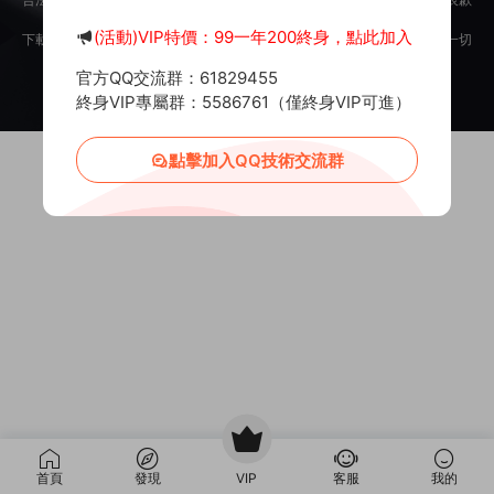
意。
(活動)VIP特價：99一年200終身，點此加入
下載用戶僅供學習交流，若使用商業用途，請購買正版授權，否則産生的一切
後果将由下載用戶自行承擔。
官方QQ交流群：61829455
Copyright © 2012-2025
MiR6.COM
All Rights Reserved
網站地圖
投訴郵箱：
Mail@Mir6.com
蜀ICP備2022016462号-2
終身VIP專屬群：5586761（僅終身VIP可進）
點擊加入QQ技術交流群
首頁
發現
VIP
客服
我的