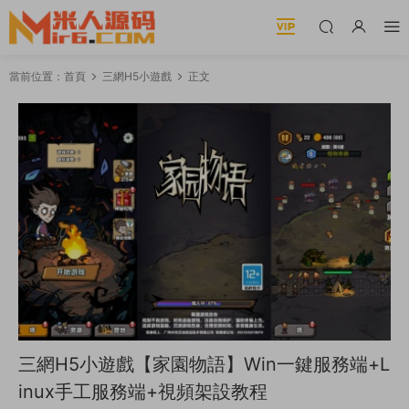
當前位置：
首頁
三網H5小遊戲
正文
三網H5小遊戲【家園物語】Win一鍵服務端+L
inux手工服務端+視頻架設教程