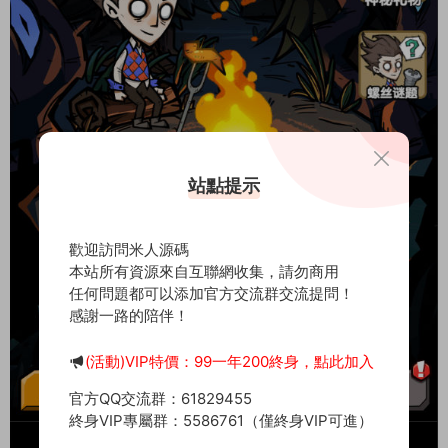
站點提示
歡迎訪問米人源碼
本站所有資源來自互聯網收集，請勿商用
任何問題都可以添加官方交流群交流提問！
感謝一路的陪伴！
(活動)VIP特價：99一年200終身，點此加入
官方QQ交流群：61829455
終身VIP專屬群：5586761（僅終身VIP可進）