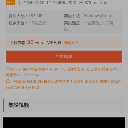
原創
2025-12-20
三網H5小遊戲
673
推廣
資源大小：
187 MB
架設系統：
Windows,Linux
遊戲平台：
H5自适應
架設難度：
一鍵安裝,手工架
設
30
下載價格
米币，VIP免費
升級VIP
立即購買
提示:小白購買資源注意!程序不包安裝!需安裝,BUG修複,技術支持,付
費聯系QQ:7722974
下載資源僅供學習版權歸原創者所有！商業用途與本站無關！資源自
行測試不做任何保證
架設視頻