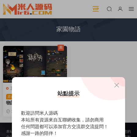
家園物語
薦
三網H5小遊戲
站點提示
三網H5小遊戲【家園
原創
物語】Win一鍵服務端+Linu
x手工服務端+視頻架設教程
2025-12-20
678
30
歡迎訪問米人源碼
本站所有資源來自互聯網收集，請勿商用
任何問題都可以添加官方交流群交流提問！
本站所提供的内容均來自公開網絡收集、轉發、二次開發而來，若侵犯了您的
感謝一路的陪伴！
合法權益，請來信通知我們，我們會及時删除，給您帶來的不便，我們深表歉