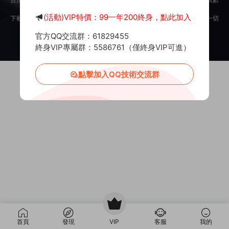
意。
(活動)VIP特價：99一年200終身，點此加入
下載用戶僅供學習交流，若使用商業用途，請購買正版授權，否則産生的一切
後果将由下載用戶自行承擔。
官方QQ交流群：61829455
Copyright © 2012-2025
MiR6.COM
All Rights Reserved
網站地圖
投訴郵箱：
Mail@Mir6.com
蜀ICP備2022016462号-2
終身VIP專屬群：5586761（僅終身VIP可進）
點擊加入QQ技術交流群
首頁
發現
VIP
客服
我的