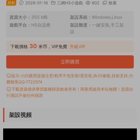
原創
2026-01-16
三網H5小遊戲
602
推廣
資源大小：
355 MB
架設系統：
Windows,Linux
遊戲平台：
H5自适應
架設難度：
一鍵安裝,手工架
設
30
下載價格
米币，VIP免費
升級VIP
立即購買
提示:小白購買資源注意!程序不包安裝!需安裝,BUG修複,技術支持,付
費聯系QQ:7722974
下載資源僅供學習版權歸原創者所有！商業用途與本站無關！資源自
行測試不做任何保證
架設視頻