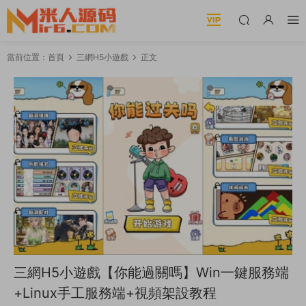
當前位置：
首頁
三網H5小遊戲
正文
三網H5小遊戲【你能過關嗎】Win一鍵服務端
+Linux手工服務端+視頻架設教程