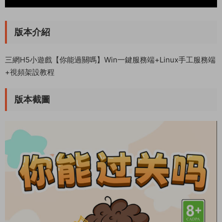
版本介紹
三網H5小遊戲【你能過關嗎】Win一鍵服務端+Linux手工服務端
+視頻架設教程
版本截圖