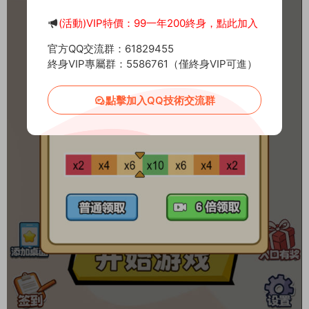
(活動)VIP特價：99一年200終身，點此加入
官方QQ交流群：61829455
終身VIP專屬群：5586761（僅終身VIP可進）
點擊加入QQ技術交流群