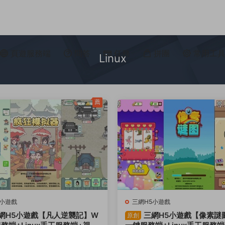
頁遊服務端
問答
任務
拼團
常用工
Linux
薦
5小遊戲
三網H5小遊戲
網H5小遊戲【凡人逆襲記】W
三網H5小遊戲【像素謎圖
原創