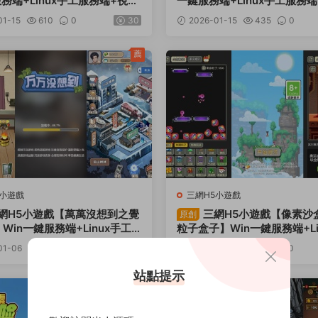
服務端+Linux手工服務端+視頻
一鍵服務端+Linux手工服務
程
設教程
01-15
610
0
30
2026-01-15
435
0
薦
5小遊戲
三網H5小遊戲
網H5小遊戲【萬萬沒想到之覺
三網H5小遊戲【像素沙
原創
Win一鍵服務端+Linux手工
粒子盒子】Win一鍵服務端+Li
+視頻架設教程
工服務端+視頻架設教程
01-06
533
0
30
2026-01-06
521
0
站點提示
薦