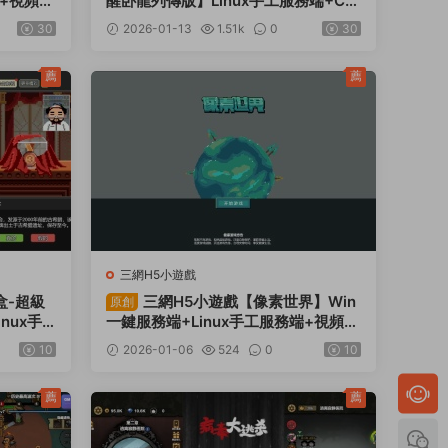
端+視頻架
醒卧龍列傳版】Linux手工服務端+CD
K授權後台+熱更APK+安卓蘋果雙端
30
2026-01-13
1.51k
0
30
+視頻架設教程
薦
薦
三網H5小遊戲
盒-超級
三網H5小遊戲【像素世界】Win
原創
nux手
一鍵服務端+Linux手工服務端+視頻架
設教程
10
2026-01-06
524
0
10
薦
薦