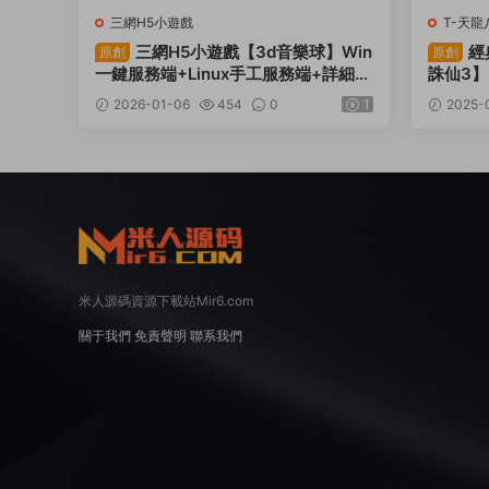
三網H5小遊戲
T-天龍
三網H5小遊戲【3d音樂球】Win
經
原創
原創
一鍵服務端+Linux手工服務端+詳細搭
誅仙3】
建教程
GM工
2026-01-06
454
0
1
2025-
米人源碼資源下載站Mir6.com
關于我們
免責聲明
聯系我們