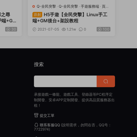
Q-全民突擊
·
Q-全民突擊
·
手遊服務端
·
頁遊
服務端
部之尋
H5手遊【全民突擊】Linux手工
原創
戶端+GM
端+GM後台+架設教程
30
2021-07-05
1.21w
0
100
搜索
承接遊戲一條龍、遊戲工具、登錄器等PC程序定
制開發、安卓APP定制開發、提供高品質服務器出
租！
提交工單
聯系客服QQ
(說明需求，勿問在否，QQ号：
7722974)