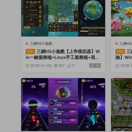
三網H5小遊戲
三網H
三網H5小遊戲【上帝模拟器】W
三
原創
原創
in一鍵服務端+Linux手工服務端+視頻
險】Wi
架設教程
端+視
2026-01-06
527
0
30
2026-