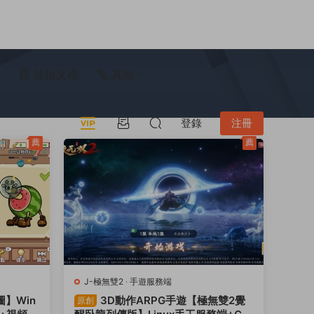
具
技術文檔
其他
登錄
注冊
薦
薦
J-極無雙2
·
手遊服務端
】Win
3D動作ARPG手遊【極無雙2覺
原創