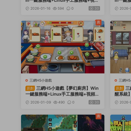
in一鍵服務端+Linux手工服務端+視頻
in一鍵
架設教程
架設教
2026-01-16
594
0
30
2026-
薦
三網H5小遊戲
三網H
三網H5小遊戲【夢幻廚房】Win
三
原創
原創
一鍵服務端+Linux手工服務端+視頻架
醒系統】
設教程
服務端
2026-01-09
490
0
30
2026-
薦