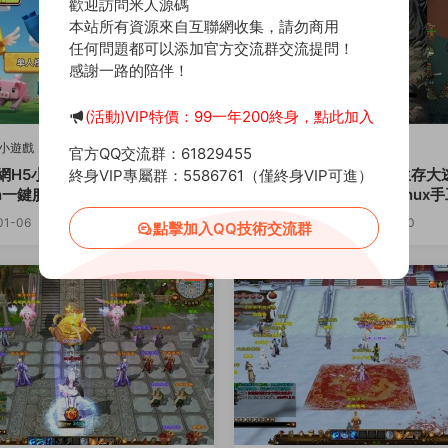
歡迎訪問米人源碼
本站所有資源來自互聯網收集，請勿商用
任何問題都可以添加官方交流群交流提問！
感謝一路的陪伴！
(活動)VIP特價：99一年200終身，點此加入
5小遊戲
三網H5小遊戲
官方QQ交流群：61829455
網H5小遊戲【雙人像素世界冒
三網H5小遊戲【生存大
終身VIP專屬群：5586761（僅終身VIP可進）
原創
n一鍵服務端+Linux手工服務
版】Win一鍵服務端+Linux
頻架設教程
端+視頻架設教程
01-06
570
0
30
2026-01-06
572
0
點擊加入QQ技術交流群
薦