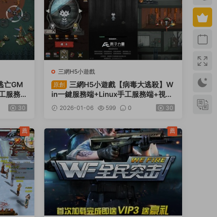
三網H5小遊戲
逃亡GM
三網H5小遊戲【病毒大逃殺】W
原創
手工服務
in一鍵服務端+Linux手工服務端+視頻
架設教程
30
2026-01-06
599
0
30
薦
薦