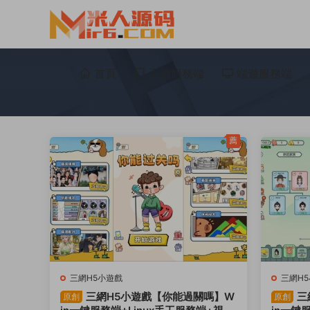
首頁
手遊服務端
端遊服務端
薦
三網H5小遊戲
三網H
三網H5小遊戲【你能過關嗎】W
三
原創
原創