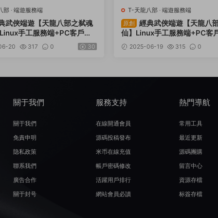
八部
·
端遊服務端
T-天龍八部
·
端遊服務端
典武俠端遊【天龍八部之弑魂
經典武俠端遊【天龍八
原創
Linux手工服務端+PC客戶端+
仙】Linux手工服務端+PC客
具+視頻架設教程
工具+視頻架設教程
06-20
317
0
30
2025-06-19
315
0
關于我們
服務支持
熱門導航
關于我們
在線開通會員
常用工具
免責申明
源碼投稿發布
最近更新
隐私政策
米币在線充值
源碼團購
聯系我們
帳戶密碼修改
留言中心
廣告合作
活躍用戶排行
資源存檔
關于封号
網站會員必讀
标簽存檔