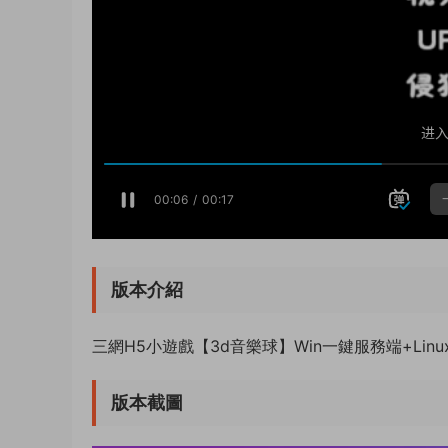
版本介紹
三網H5小遊戲【3d音樂球】Win一鍵服務端+Li
版本截圖