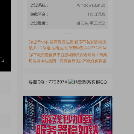
架設系統：
Windows,Linux
遊戲平台：
H5自适應
架設難度：
一鍵安裝,手工架設
提示:小白購買資源注意!程序不包安裝!需安
裝,BUG修複,技術支持,付費聯系QQ:7722974
下載資源僅供學習版權歸原創者所有！商業
用途與本站無關！資源自行測試不做任何保證
客服QQ：7722974