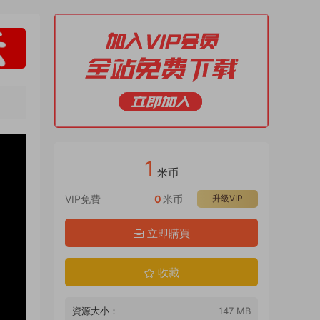
1
米币
VIP免費
0
米币
升級VIP
立即購買
收藏
資源大小：
147 MB