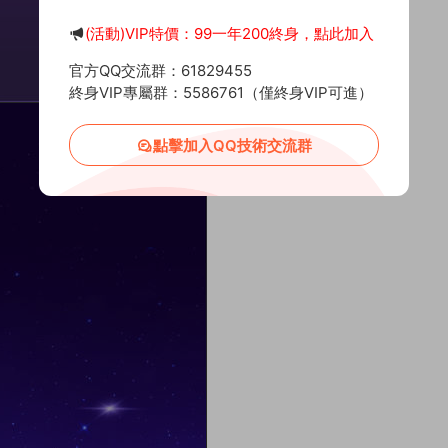
(活動)VIP特價：99一年200終身，點此加入
官方QQ交流群：61829455
終身VIP專屬群：5586761（僅終身VIP可進）
點擊加入QQ技術交流群