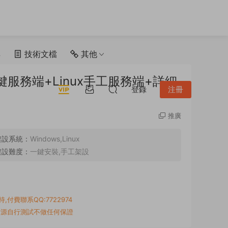
具
技術文檔
其他
鍵服務端+Linux手工服務端+詳細
登錄
注冊
推廣
架設系統：
Windows,Linux
架設難度：
一鍵安裝,手工架設
付費聯系QQ:7722974
資源自行測試不做任何保證