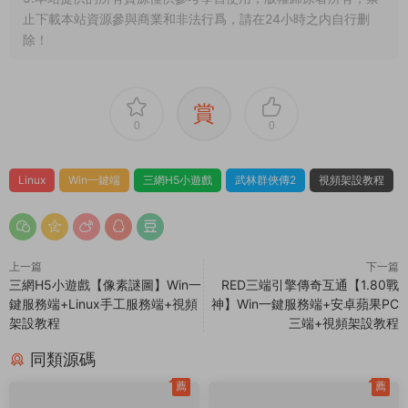
我下載服務端後可以和朋友一起玩耍嗎？
部分服務端程序運行後報錯閃退或其他不正常的
解決方法？
我看到網站上的源碼軟件發布時間已經是很多年
前的了，還有效嗎？可以正常下載嗎？
1.本文部分内容轉載自其它媒體，但并不代表本站贊同其觀點
和對其真實性負責。
2.若您需要商業運營或用于其他商業活動，請您購買正版授權并
合法使用。
3.如果本站有侵犯、不妥之處的資源，請在網站最下方聯系我
們。将會第一時間解決！
4.本站所有内容均由互聯網收集整理、網友上傳，僅供大家參
考、學習，不存在任何商業目的與商業用途。
5.本站提供的所有資源僅供參考學習使用，版權歸原著所有，禁