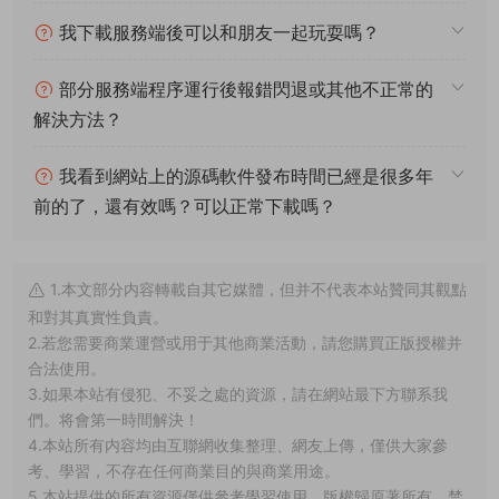
遊戲地址：
http://192.168.2.166:81
好了，其他功能就自行測試吧。更多的遊戲資源可以訪問
www.MiR6.com下載，我們每款遊戲資源均單獨制作了獨立的視
頻架設教程，讓小白也可以快速上手遊戲架設，快來體驗自己做
GM的樂趣吧！
常見問題
架設系統、遊戲平台、架設難度分别代表什麽意
思？
什麽叫一鍵安裝？什麽叫手工架設？什麽叫源碼
編譯？