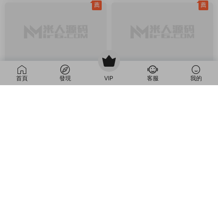
三網H5小遊戲
三網H5小遊戲
三網H5小遊戲【蘑菇
三網H5小遊戲【植物
原創
原創
戰争沖突】Win一鍵服務端+
僵屍戰争模拟器】Win一鍵
Linux手工服務端+視頻架設
服務端+Linux手工服務端
首頁
發現
VIP
客服
我的
1周前
163
30
1周前
195
30
教程
+視頻架設教程
薦
三網H5小遊戲
三網H5小遊戲
三網H5小遊戲【學校
三網H5小遊戲【非正
原創
原創
模拟器】Win一鍵服務端+Li
常腦洞】Win一鍵服務端+Li
nux手工服務端+視頻架設教
nux手工服務端+視頻架設教
1周前
451
1
1周前
164
30
程
程
薦
薦