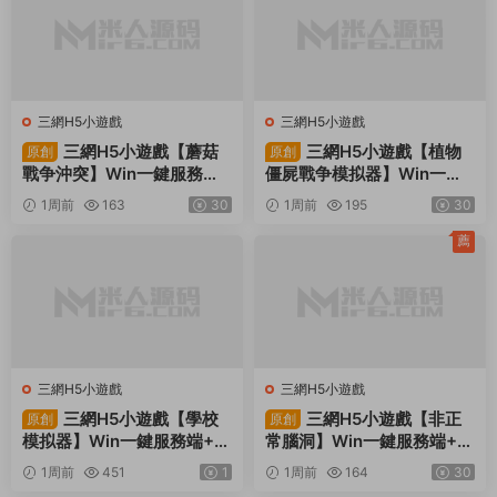
止下載本站資源參與商業和非法行爲，請在24小時之内自行删
除！
賞
0
0
Linux
Win一鍵端
三網H5小遊戲
武林群俠傳2
視頻架設教程
上一篇
下一篇
三網H5小遊戲【像素謎圖】Win一
RED三端引擎傳奇互通【1.80戰
鍵服務端+Linux手工服務端+視頻
神】Win一鍵服務端+安卓蘋果PC
架設教程
三端+視頻架設教程
同類源碼
薦
薦