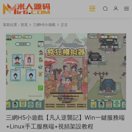
當前位置：
首頁
三網H5小遊戲
正文
三網H5小遊戲【凡人逆襲記】Win一鍵服務端
+Linux手工服務端+視頻架設教程