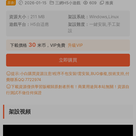
原創
2026-01-15
三網H5小遊戲
609
推廣
資源大小：
211 MB
架設系統：
Windows,Linux
遊戲平台：
H5自适應
架設難度：
一鍵安裝,手工架
設
30
下載價格
米币，VIP免費
升級VIP
立即購買
提示:小白購買資源注意!程序不包安裝!需安裝,BUG修複,技術支持,付
費聯系QQ:7722974
下載資源僅供學習版權歸原創者所有！商業用途與本站無關！資源自
行測試不做任何保證
架設視頻