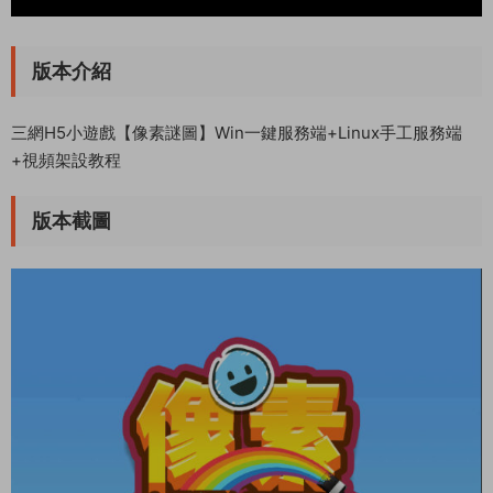
版本介紹
三網H5小遊戲【像素謎圖】Win一鍵服務端+Linux手工服務端
+視頻架設教程
版本截圖