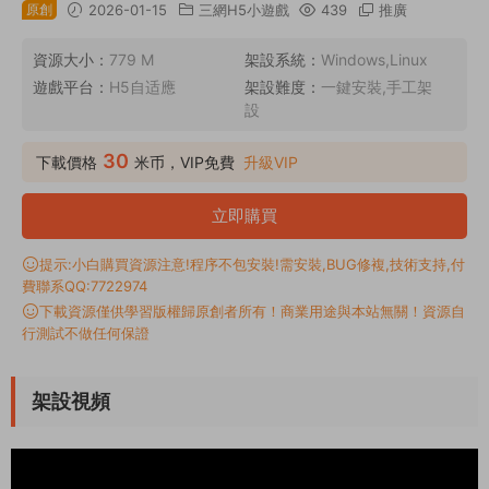
原創
2026-01-15
三網H5小遊戲
439
推廣
資源大小：
779 M
架設系統：
Windows,Linux
遊戲平台：
H5自适應
架設難度：
一鍵安裝,手工架
設
30
下載價格
米币，VIP免費
升級VIP
立即購買
提示:小白購買資源注意!程序不包安裝!需安裝,BUG修複,技術支持,付
費聯系QQ:7722974
下載資源僅供學習版權歸原創者所有！商業用途與本站無關！資源自
行測試不做任何保證
架設視頻