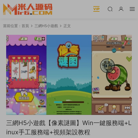
當前位置：
首頁
三網H5小遊戲
正文
三網H5小遊戲【像素謎圖】Win一鍵服務端+L
inux手工服務端+視頻架設教程