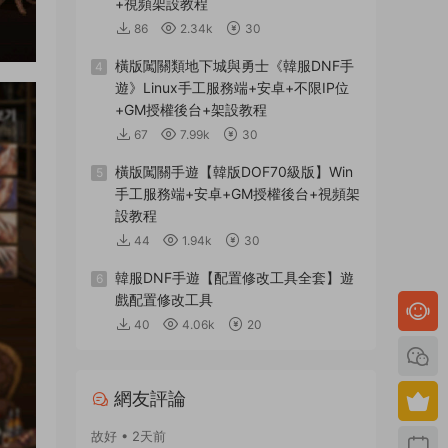
+視頻架設教程
86
2.34k
30
橫版闖關類地下城與勇士《韓服DNF手
4
遊》Linux手工服務端+安卓+不限IP位
+GM授權後台+架設教程
67
7.99k
30
橫版闖關手遊【韓版DOF70級版】Win
5
手工服務端+安卓+GM授權後台+視頻架
設教程
44
1.94k
30
韓服DNF手遊【配置修改工具全套】遊
6
戲配置修改工具
40
4.06k
20
網友評論
故好 • 2天前