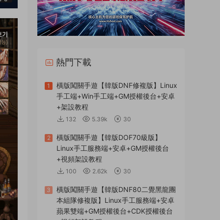
熱門下載
橫版闖關手遊【韓版DNF修複版】Linux
1
手工端+Win手工端+GM授權後台+安卓
+架設教程
132
5.39k
30
橫版闖關手遊【韓版DOF70級版】
2
Linux手工服務端+安卓+GM授權後台
+視頻架設教程
100
2.62k
30
橫版闖關手遊【韓版DNF80二覺黑龍團
3
本組隊修複版】Linux手工服務端+安卓
蘋果雙端+GM授權後台+CDK授權後台