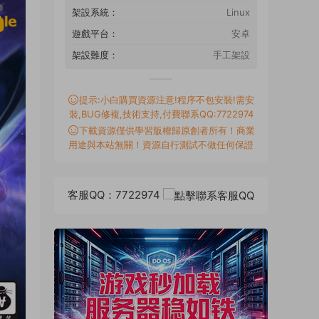
架設系統：
Linux
遊戲平台：
安卓
架設難度：
手工架設
提示:小白購買資源注意!程序不包安裝!需安
裝,BUG修複,技術支持,付費聯系QQ:7722974
下載資源僅供學習版權歸原創者所有！商業
用途與本站無關！資源自行測試不做任何保證
客服QQ：7722974