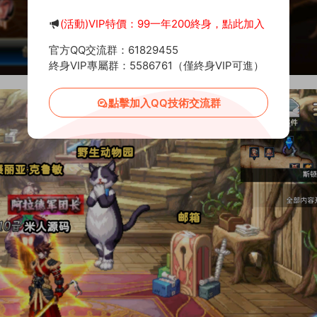
(活動)VIP特價：99一年200終身，點此加入
官方QQ交流群：61829455
終身VIP專屬群：5586761（僅終身VIP可進）
點擊加入QQ技術交流群