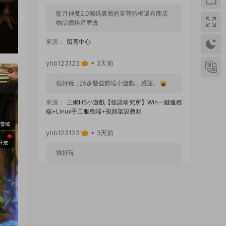
藍月神魔2.0源碼裏面的至尊特權還有商店
物品價格這麽改
來源：
留言中心
yhb123123
• 3天前
很好玩，請多發些前端小遊戲，感謝。
來源：
三網H5小遊戲【怪談研究所】Win一鍵服務
端+Linux手工服務端+視頻架設教程
yhb123123
• 3天前
很好玩
來源：
GGE2互通西遊【神界天海西柚】Win一鍵
服務端+安卓蘋果PC三端+内置GM工具+全套源碼
+視頻架設教程
yhb123123
• 1周前