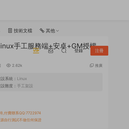
具
技術文檔
其他
inux手工服務端+安卓+GM授權
登錄
注冊
端
2.62k
推廣
架設系統：
Linux
架設難度：
手工架設
付費聯系QQ:7722974
資源自行測試不做任何保證