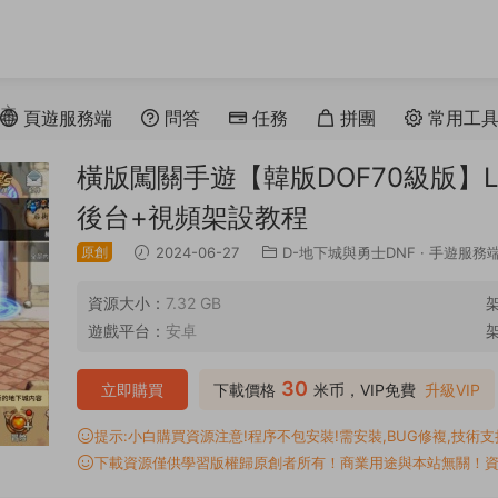
正文
頁遊服務端
問答
任務
拼團
常用工
橫版闖關手遊【韓版DOF70級版】L
後台+視頻架設教程
原創
2024-06-27
D-地下城與勇士DNF
·
手遊服務
資源大小：
7.32 GB
遊戲平台：
安卓
30
立即購買
下載價格
米币，VIP免費
升級VIP
提示:小白購買資源注意!程序不包安裝!需安裝,BUG修複,技術支持,
下載資源僅供學習版權歸原創者所有！商業用途與本站無關！