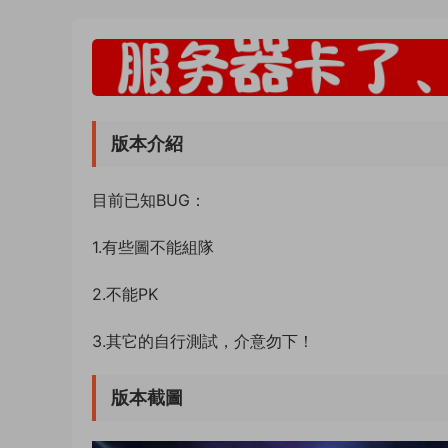
版本介紹
目前已知BUG：
1.有些圖不能組隊
2.不能PK
3.其它的自行測試，介意勿下！
版本截圖