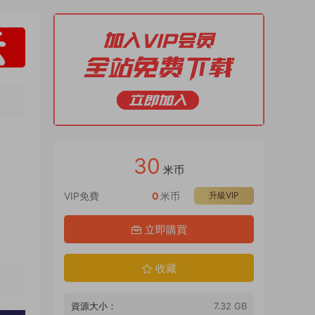
30
米币
VIP免費
0
米币
升級VIP
立即購買
收藏
資源大小：
7.32 GB