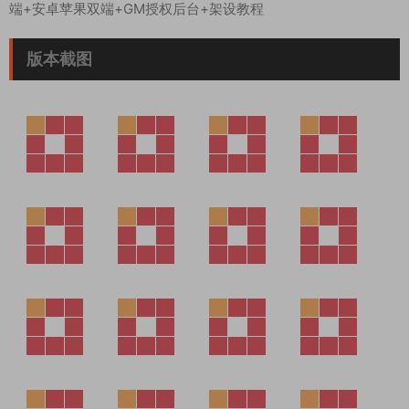
端+安卓苹果双端+GM授权后台+架设教程
版本截图