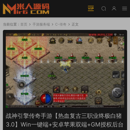
当前位置：
首页
手游服务端
C-传奇
正文
战神引擎传奇手游【热血复古三职业终极白猪
3.0】Win一键端+安卓苹果双端+GM授权后台