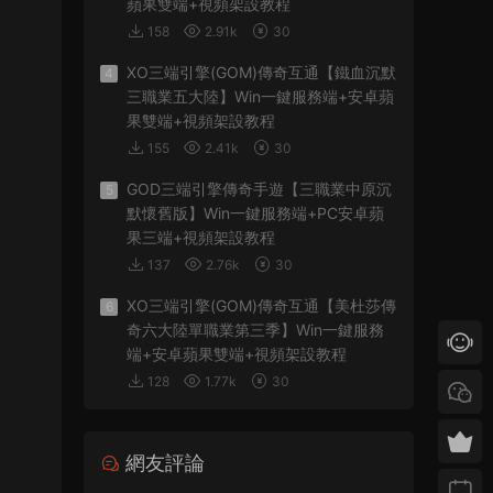
蘋果雙端+視頻架設教程
158
2.91k
30
XO三端引擎(GOM)傳奇互通【鐵血沉默
4
三職業五大陸】Win一鍵服務端+安卓蘋
果雙端+視頻架設教程
155
2.41k
30
GOD三端引擎傳奇手遊【三職業中原沉
5
默懷舊版】Win一鍵服務端+PC安卓蘋
果三端+視頻架設教程
137
2.76k
30
XO三端引擎(GOM)傳奇互通【美杜莎傳
6
奇六大陸單職業第三季】Win一鍵服務
端+安卓蘋果雙端+視頻架設教程
128
1.77k
30
網友評論