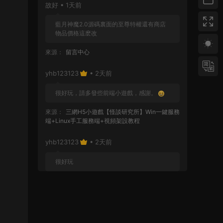
故好 • 1天前
藍月神魔2.0源碼裏面的至尊特權還有商店
物品價格這麽改
來源：
留言中心
yhb123123
• 2天前
很好玩，請多發些前端小遊戲，感謝。
來源：
三網H5小遊戲【怪談研究所】Win一鍵服務
端+Linux手工服務端+視頻架設教程
yhb123123
• 2天前
很好玩
來源：
GGE2互通西遊【神界天海西柚】Win一鍵
服務端+安卓蘋果PC三端+内置GM工具+全套源碼
+視頻架設教程
yhb123123
• 6天前