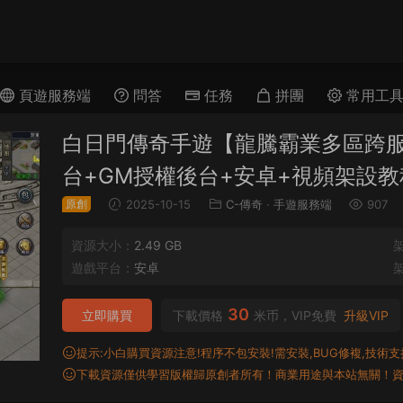
頁遊服務端
問答
任務
拼團
常用工
白日門傳奇手遊【龍騰霸業多區跨服
台+GM授權後台+安卓+視頻架設教
原創
2025-10-15
C-傳奇
·
手遊服務端
907
資源大小：
2.49 GB
遊戲平台：
安卓
30
立即購買
下載價格
米币，VIP免費
升級VIP
提示:小白購買資源注意!程序不包安裝!需安裝,BUG修複,技術支持,
下載資源僅供學習版權歸原創者所有！商業用途與本站無關！