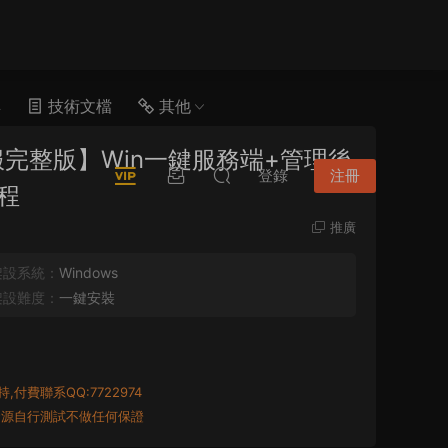
具
技術文檔
其他
完整版】Win一鍵服務端+管理後
登錄
注冊
程
推廣
架設系統：
Windows
架設難度：
一鍵安裝
付費聯系QQ:7722974
資源自行測試不做任何保證