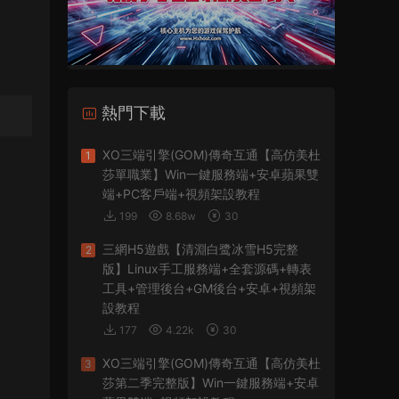
熱門下載
XO三端引擎(GOM)傳奇互通【高仿美杜
1
莎單職業】Win一鍵服務端+安卓蘋果雙
端+PC客戶端+視頻架設教程
199
8.68w
30
三網H5遊戲【清淵白鹭冰雪H5完整
2
版】Linux手工服務端+全套源碼+轉表
工具+管理後台+GM後台+安卓+視頻架
設教程
177
4.22k
30
XO三端引擎(GOM)傳奇互通【高仿美杜
3
莎第二季完整版】Win一鍵服務端+安卓