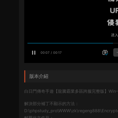
版本介紹
白日門傳奇手遊【龍騰霸業多區跨服完整版】Win
解決部分補丁不顯示的方法：
D:\phpstudy_pro\WWW\zk\regeng888\Encrypte
解壓此文件至：