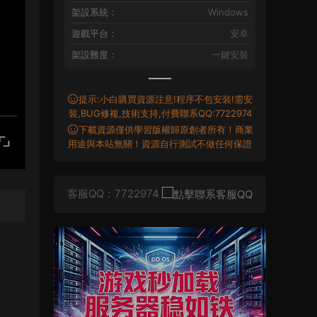
架設系統：
Windows
遊戲平台：
安卓
架設難度：
一鍵安裝
提示:小白購買資源注意!程序不包安裝!需安
裝,BUG修複,技術支持,付費聯系QQ:7722974
下載資源僅供學習版權歸原創者所有！商業
用途與本站無關！資源自行測試不做任何保證
客服QQ：7722974