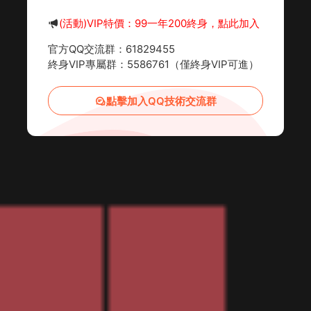
(活動)VIP特價：99一年200終身，點此加入
官方QQ交流群：61829455
終身VIP專屬群：5586761（僅終身VIP可進）
點擊加入QQ技術交流群