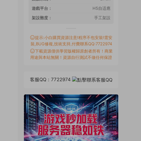
遊戲平台：
H5自适應
架設難度：
手工架設
提示:小白購買資源注意!程序不包安裝!需安
裝,BUG修複,技術支持,付費聯系QQ:7722974
下載資源僅供學習版權歸原創者所有！商業
用途與本站無關！資源自行測試不做任何保證
客服QQ：7722974