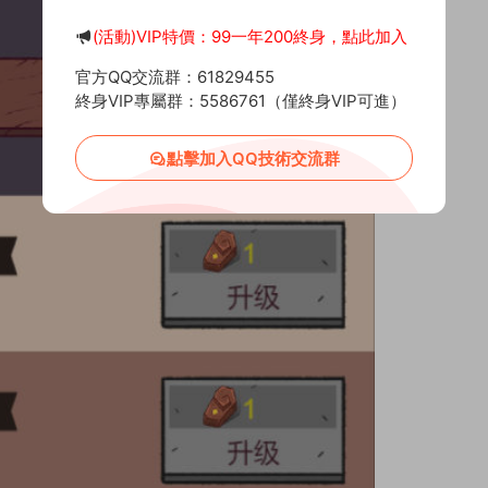
(活動)VIP特價：99一年200終身，點此加入
官方QQ交流群：61829455
終身VIP專屬群：5586761（僅終身VIP可進）
點擊加入QQ技術交流群