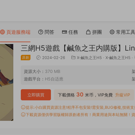
頁遊服務端
問答
任務
拼團
常用工
三網H5遊戲【鹹魚之王内購版】Li
原創
2024-02-26
X-鹹魚之王H5
·
X-鹹魚之王H5
·
資源大小：
370 MB
遊戲平台：
H5自适應
30
立即購買
下載價格
米币，VIP免費
升級VIP
提示:小白購買資源注意!程序不包安裝!需安裝,BUG修複,技術支持,
下載資源僅供學習版權歸原創者所有！商業用途與本站無關！