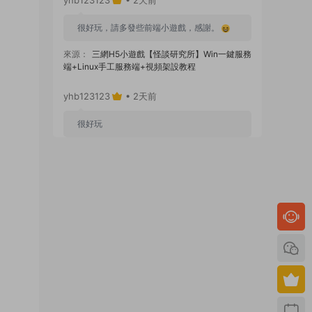
很好玩，請多發些前端小遊戲，感謝。
來源：
三網H5小遊戲【怪談研究所】Win一鍵服務
端+Linux手工服務端+視頻架設教程
yhb123123
• 2天前
很好玩
來源：
GGE2互通西遊【神界天海西柚】Win一鍵
服務端+安卓蘋果PC三端+内置GM工具+全套源碼
+視頻架設教程
yhb123123
• 6天前
感謝分享！！！！！！
來源：
三網H5小遊戲【蘑菇戰争沖突】Win一鍵服
務端+Linux手工服務端+視頻架設教程
yhb123123
• 6天前