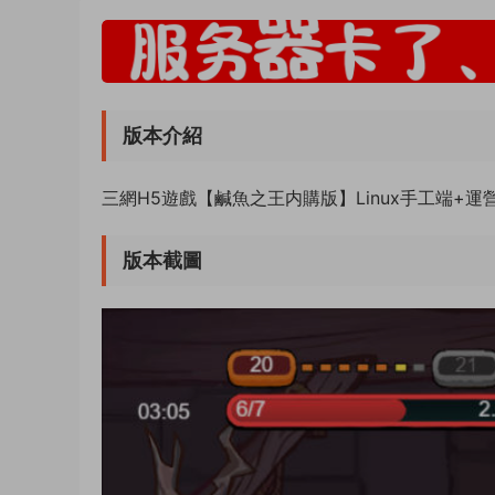
版本介紹
三網H5遊戲【鹹魚之王内購版】Linux手工端+運
版本截圖