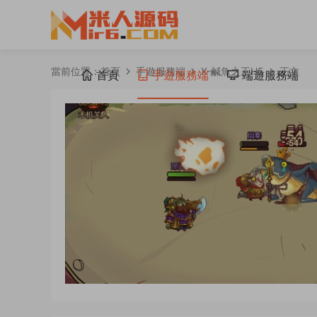
當前位置：
首頁
手遊服務端
X-鹹魚之王H5
正文
首頁
手遊服務端
端遊服務端