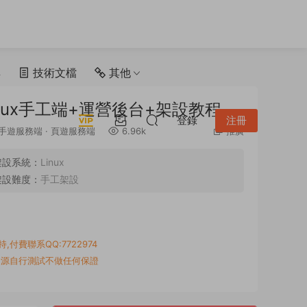
具
技術文檔
其他
nux手工端+運營後台+架設教程
登錄
注冊
手遊服務端
·
頁遊服務端
6.96k
推廣
架設系統：
Linux
架設難度：
手工架設
付費聯系QQ:7722974
資源自行測試不做任何保證