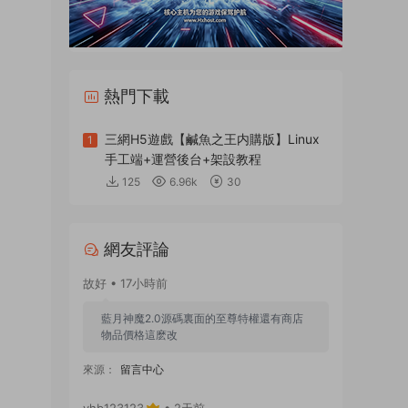
熱門下載
三網H5遊戲【鹹魚之王内購版】Linux
1
手工端+運營後台+架設教程
125
6.96k
30
網友評論
故好 • 17小時前
藍月神魔2.0源碼裏面的至尊特權還有商店
物品價格這麽改
來源：
留言中心
yhb123123
• 2天前