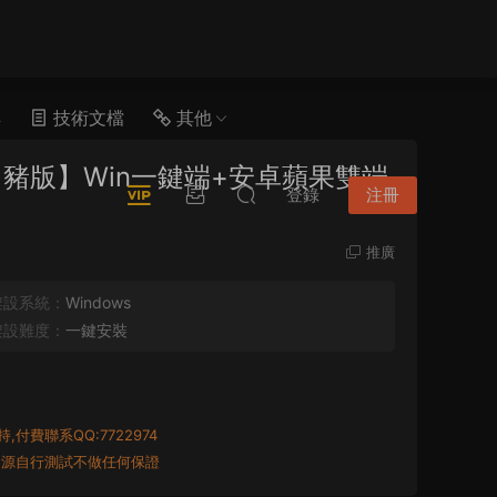
具
技術文檔
其他
白豬版】Win一鍵端+安卓蘋果雙端
登錄
注冊
推廣
架設系統：
Windows
架設難度：
一鍵安裝
付費聯系QQ:7722974
資源自行測試不做任何保證