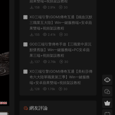
蘋果雙端+視頻架設教程
158
2.91k
30
XO三端引擎(GOM)傳奇互通【鐵血沉默
4
三職業五大陸】Win一鍵服務端+安卓蘋
果雙端+視頻架設教程
155
2.41k
30
GOD三端引擎傳奇手遊【三職業中原沉
5
默懷舊版】Win一鍵服務端+PC安卓蘋
果三端+視頻架設教程
137
2.76k
30
XO三端引擎(GOM)傳奇互通【美杜莎傳
6
奇六大陸單職業第三季】Win一鍵服務
端+安卓蘋果雙端+視頻架設教程
128
1.76k
30
網友評論