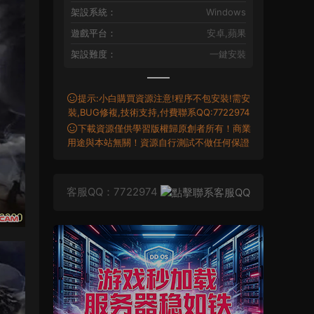
架設系統：
Windows
遊戲平台：
安卓,蘋果
架設難度：
一鍵安裝
提示:小白購買資源注意!程序不包安裝!需安
裝,BUG修複,技術支持,付費聯系QQ:7722974
下載資源僅供學習版權歸原創者所有！商業
用途與本站無關！資源自行測試不做任何保證
客服QQ：7722974