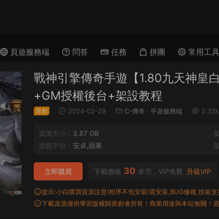
頁遊服務端
問答
任務
拼團
常用工
戰神引擎傳奇手遊【1.80九天神皇
+GM授權後台+架設教程
原創
2024-02-29
C-傳奇
·
手遊服務端
2.32k
資源大小：
3.87 GB
遊戲平台：
安卓,蘋果
30
立即購買
下載價格
米币，VIP免費
升級VIP
提示:小白購買資源注意!程序不包安裝!需安裝,BUG修複,技術支持,
下載資源僅供學習版權歸原創者所有！商業用途與本站無關！