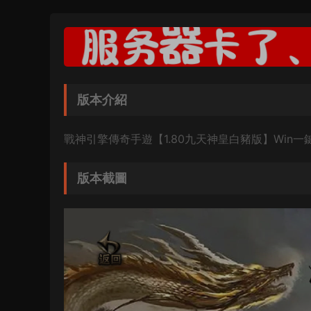
版本介紹
戰神引擎傳奇手遊【1.80九天神皇白豬版】Win
版本截圖