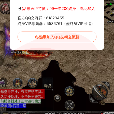
(活動)VIP特價：99一年200終身，點此加入
官方QQ交流群：61829455
終身VIP專屬群：5586761（僅終身VIP可進）
點擊加入QQ技術交流群