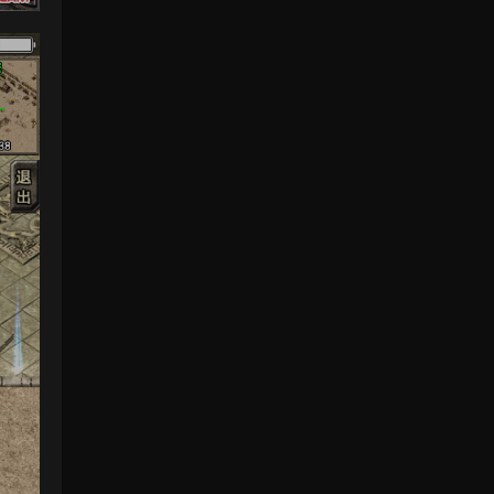
感謝分享，非常好玩。
來源：
三網H5小遊戲【非正常腦洞】Win一鍵服務
端+Linux手工服務端+視頻架設教程