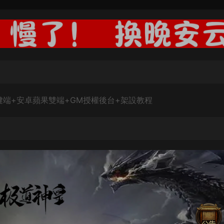
一鍵端+安卓蘋果雙端+GM授權後台+架設教程