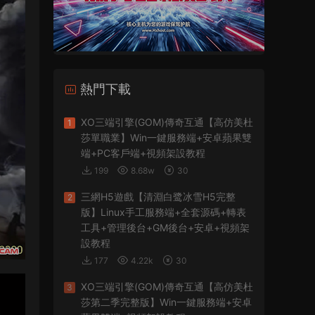
熱門下載
XO三端引擎(GOM)傳奇互通【高仿美杜
1
莎單職業】Win一鍵服務端+安卓蘋果雙
端+PC客戶端+視頻架設教程
199
8.68w
30
三網H5遊戲【清淵白鹭冰雪H5完整
2
版】Linux手工服務端+全套源碼+轉表
工具+管理後台+GM後台+安卓+視頻架
設教程
177
4.22k
30
XO三端引擎(GOM)傳奇互通【高仿美杜
3
莎第二季完整版】Win一鍵服務端+安卓