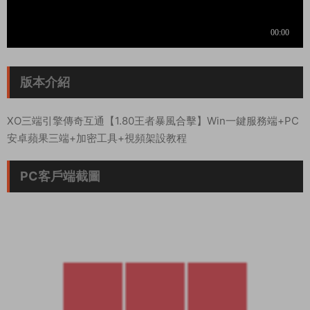
版本介紹
XO三端引擎傳奇互通【1.80王者暴風合擊】Win一鍵服務端+PC
安卓蘋果三端+加密工具+視頻架設教程
PC客戶端截圖