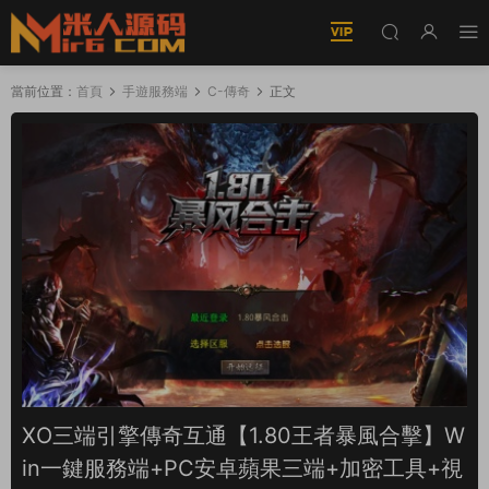
當前位置：
首頁
手遊服務端
C-傳奇
正文
XO三端引擎傳奇互通【1.80王者暴風合擊】W
in一鍵服務端+PC安卓蘋果三端+加密工具+視