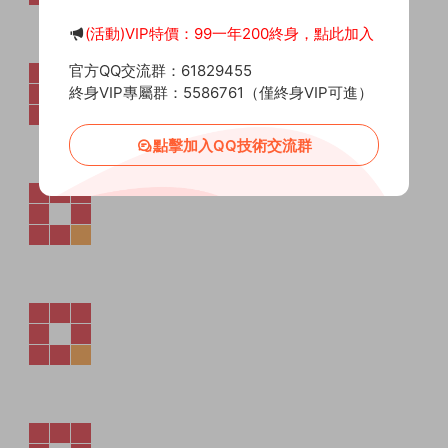
(活動)VIP特價：99一年200終身，點此加入
官方QQ交流群：61829455
終身VIP專屬群：5586761（僅終身VIP可進）
點擊加入QQ技術交流群