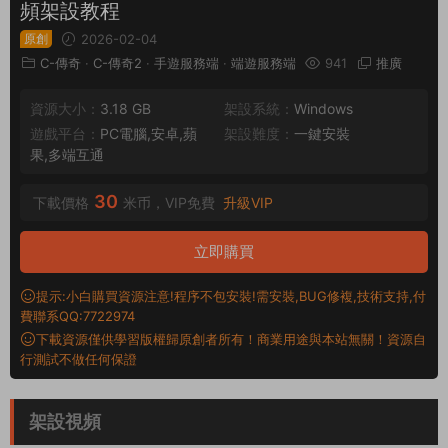
頻架設教程
原創
2026-02-04
C-傳奇
·
C-傳奇2
·
手遊服務端
·
端遊服務端
941
推廣
資源大小：
3.18 GB
架設系統：
Windows
遊戲平台：
PC電腦,安卓,蘋
架設難度：
一鍵安裝
果,多端互通
30
下載價格
米币，VIP免費
升級VIP
立即購買
提示:小白購買資源注意!程序不包安裝!需安裝,BUG修複,技術支持,付
費聯系QQ:7722974
下載資源僅供學習版權歸原創者所有！商業用途與本站無關！資源自
行測試不做任何保證
架設視頻