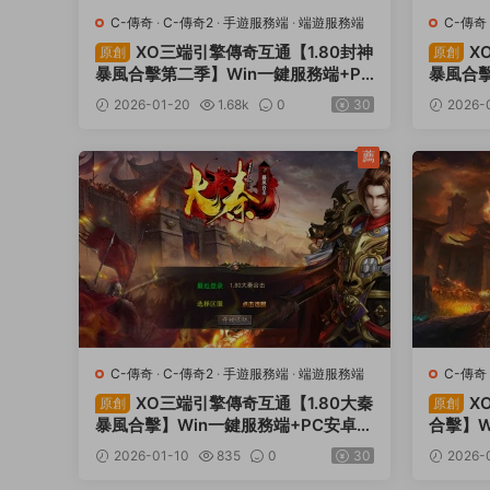
C-傳奇
·
C-傳奇2
·
手遊服務端
·
端遊服務端
C-傳奇
XO三端引擎傳奇互通【1.80封神
X
原創
原創
暴風合擊第二季】Win一鍵服務端+PC
暴風合擊
安卓蘋果三端+加密工具+視頻架設教
果三端
2026-01-20
1.68k
0
30
2026-
程
薦
C-傳奇
·
C-傳奇2
·
手遊服務端
·
端遊服務端
C-傳奇
XO三端引擎傳奇互通【1.80大秦
X
原創
原創
暴風合擊】Win一鍵服務端+PC安卓蘋
合擊】W
果三端+加密工具+視頻架設教程
端+加
2026-01-10
835
0
30
2026-