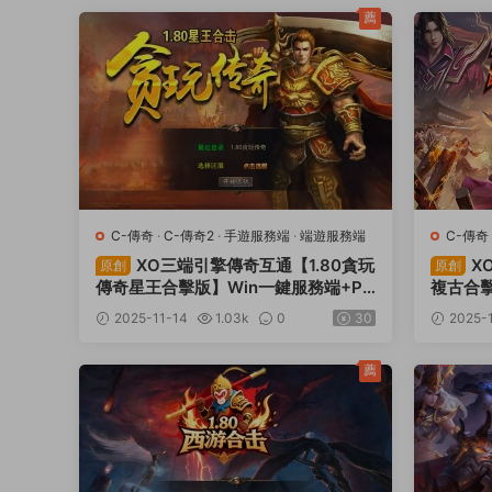
薦
C-傳奇
·
C-傳奇2
·
手遊服務端
·
端遊服務端
C-傳奇
XO三端引擎傳奇互通【1.80貪玩
X
原創
原創
傳奇星王合擊版】Win一鍵服務端+PC
複古合擊
安卓蘋果三端+加密工具+視頻架設教
果三端
2025-11-14
1.03k
0
30
2025-
程
薦