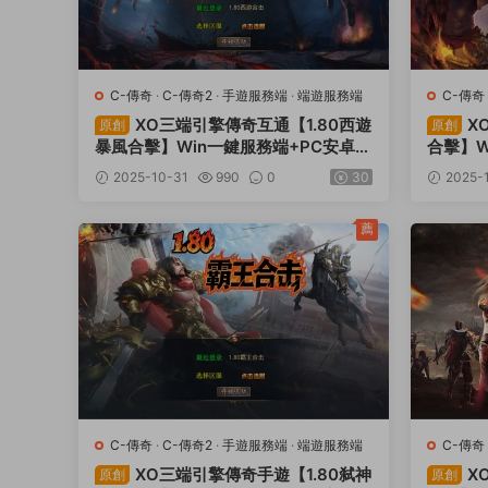
C-傳奇
·
C-傳奇2
·
手遊服務端
·
端遊服務端
C-傳奇
XO三端引擎傳奇互通【1.80西遊
X
原創
原創
暴風合擊】Win一鍵服務端+PC安卓蘋
合擊】W
果三端+加密工具+視頻架設教程
端+加
2025-10-31
990
0
30
2025-
薦
C-傳奇
·
C-傳奇2
·
手遊服務端
·
端遊服務端
C-傳奇
XO三端引擎傳奇手遊【1.80弑神
X
原創
原創