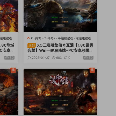
遊服務端
C-傳奇
·
C-傳奇2
·
手遊服務端
·
端遊服務端
.80龍域
XO三端引擎傳奇互通【1.80風雲
原創
PC安卓蘋
合擊】Win一鍵服務端+PC安卓蘋果三
教程
端+加密工具+視頻架設教程
30
2026-01-27
983
0
30
薦
薦