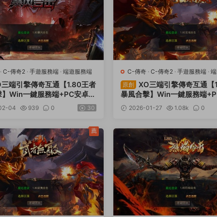
·
C-傳奇2
·
手遊服務端
·
端遊服務端
C-傳奇
·
C-傳奇2
·
手遊服務端
·
端
O三端引擎傳奇互通【1.80王者
XO三端引擎傳奇互通【1
原創
】Win一鍵服務端+PC安卓蘋
暴風合擊】Win一鍵服務端+
+加密工具+視頻架設教程
果三端+加密工具+視頻架設
02-04
939
0
30
2026-01-27
1.08k
0
薦