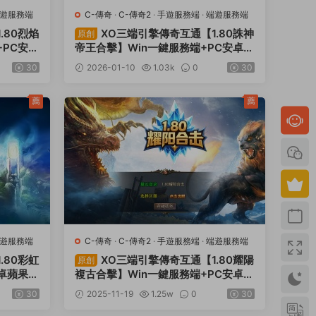
遊服務端
C-傳奇
·
C-傳奇2
·
手遊服務端
·
端遊服務端
.80烈焰
XO三端引擎傳奇互通【1.80誅神
原創
+PC安卓
帝王合擊】Win一鍵服務端+PC安卓蘋
設教程
果三端+加密工具+視頻架設教程
30
2026-01-10
1.03k
0
30
薦
薦
遊服務端
C-傳奇
·
C-傳奇2
·
手遊服務端
·
端遊服務端
.80彩虹
XO三端引擎傳奇互通【1.80耀陽
原創
安卓蘋果三
複古合擊】Win一鍵服務端+PC安卓蘋
果三端+加密工具+視頻架設教程
30
2025-11-19
1.25w
0
30