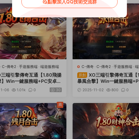
點擊加入QQ技術交流群
薦
·
C-傳奇2
·
手遊服務端
·
端遊服務端
C-傳奇
·
C-傳奇2
·
手遊服務端
·
端
O三端引擎傳奇互通【1.80飛揚
XO三端引擎傳奇互通【1
原創
】Win一鍵服務端+PC安卓蘋
暴風合擊】Win一鍵服務端+
+加密工具+視頻架設教程
果三端+加密工具+視頻架設
11-06
1.01k
0
30
2025-11-02
800
0
薦