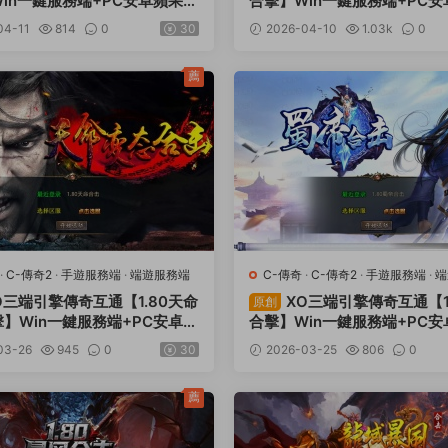
in一鍵服務端+PC安卓蘋果三
合擊】Win一鍵服務端+PC
密工具+視頻架設教程
端+加密工具+視頻架設教程
04-11
814
0
30
2026-04-10
1.03k
0
薦
·
C-傳奇2
·
手遊服務端
·
端遊服務端
C-傳奇
·
C-傳奇2
·
手遊服務端
·
端
O三端引擎傳奇互通【1.80天命
XO三端引擎傳奇互通【1
原創
】Win一鍵服務端+PC安卓蘋
合擊】Win一鍵服務端+PC
+加密工具+視頻架設教程
端+加密工具+視頻架設教程
03-26
945
0
30
2026-03-25
806
0
薦