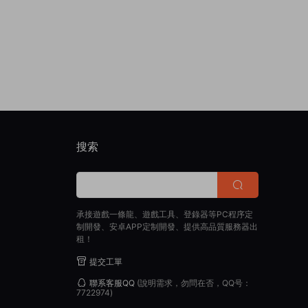
搜索
承接遊戲一條龍、遊戲工具、登錄器等PC程序定
制開發、安卓APP定制開發、提供高品質服務器出
租！
提交工單
聯系客服QQ
(說明需求，勿問在否，QQ号：
7722974)