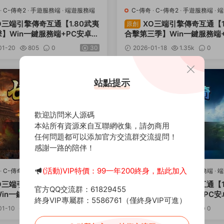
·
C-傳奇2
·
手遊服務端
·
端遊服務端
C-傳奇
·
C-傳奇2
·
手遊服務端
·
端
O三端引擎傳奇互通【1.80武夷
XO三端引擎傳奇互通【1
原創
】Win一鍵服務端+PC安卓蘋
合擊第三季】Win一鍵服務端
+加密工具+視頻架設教程
蘋果三端+加密工具+視頻架
01-20
805
0
30
2026-01-18
1.35k
0
薦
站點提示
歡迎訪問米人源碼
本站所有資源來自互聯網收集，請勿商用
任何問題都可以添加官方交流群交流提問！
感謝一路的陪伴！
(活動)VIP特價：99一年200終身，點此加入
·
C-傳奇2
·
手遊服務端
·
端遊服務端
C-傳奇
·
C-傳奇2
·
手遊服務端
·
端
O三端引擎傳奇互通【1.80七雄
XO三端引擎傳奇互通【1
原創
官方QQ交流群：61829455
in一鍵服務端+PC安卓蘋果三
合擊】Win一鍵服務端+PC
終身VIP專屬群：5586761（僅終身VIP可進）
密工具+視頻架設教程
端+加密工具+視頻架設教程
01-10
1.16w
0
30
2025-11-26
2.29k
0