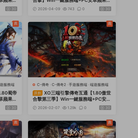
安卓蘋果三
合擊】Win一鍵服務端+PC安卓蘋果三
端+加密工具+視頻架設教程
30
2026-04-09
743
0
30
薦
薦
遊服務端
C-傳奇
·
C-傳奇2
·
手遊服務端
·
端遊服務端
.80蜀帝
XO三端引擎傳奇互通【1.80傲世
原創
安卓蘋果三
合擊第三季】Win一鍵服務端+PC安卓
蘋果三端+加密工具+視頻架設教程
30
2026-02-07
1.29k
0
30
薦
薦