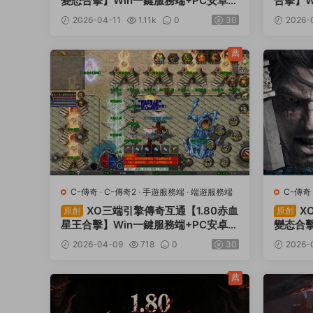
變态合擊】Win一鍵服務端+PC安卓蘋
合擊】W
果三端+加密工具+視頻架設教程
端+加
2026-04-11
1.11k
0
30
2026-
薦
C-傳奇
·
C-傳奇2
·
手遊服務端
·
端遊服務端
C-傳奇
XO三端引擎傳奇互通【1.80赤血
X
原創
原創
星王合擊】Win一鍵服務端+PC安卓蘋
變态合擊
果三端+加密工具+視頻架設教程
果三端
2026-04-09
718
0
30
2026-
薦