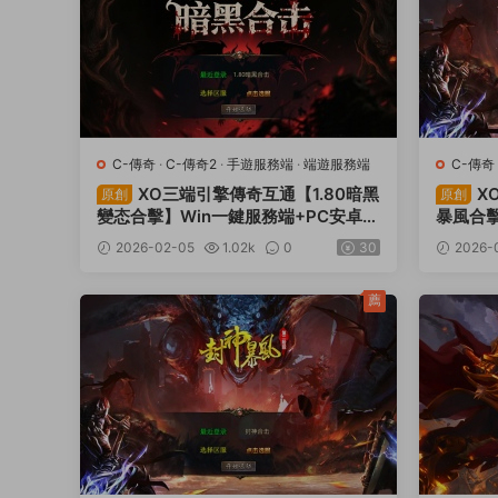
C-傳奇
·
C-傳奇2
·
手遊服務端
·
端遊服務端
C-傳奇
XO三端引擎傳奇互通【1.80暗黑
X
原創
原創
變态合擊】Win一鍵服務端+PC安卓蘋
暴風合擊
果三端+加密工具+視頻架設教程
果三端
2026-02-05
1.02k
0
30
2026-
薦