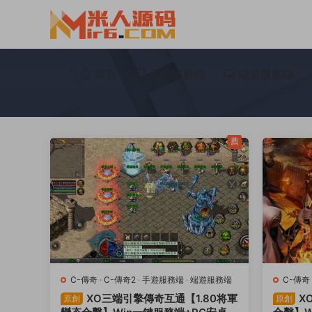
首頁
手遊服務端
端遊服務端
薦
C-傳奇
·
C-傳奇2
·
手遊服務端
·
端遊服務端
C-傳奇
XO三端引擎傳奇互通【1.80将軍
X
原創
原創