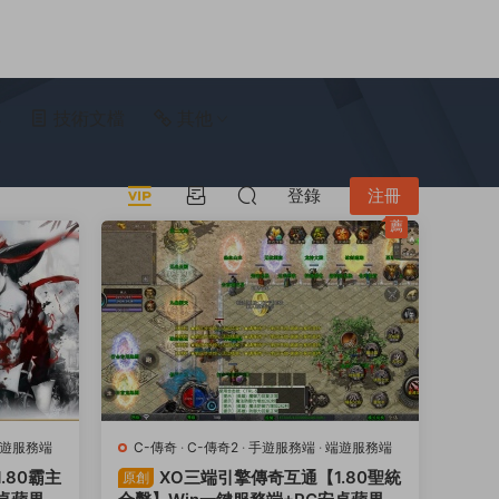
具
技術文檔
其他
登錄
注冊
薦
遊服務端
C-傳奇
·
C-傳奇2
·
手遊服務端
·
端遊服務端
.80霸主
XO三端引擎傳奇互通【1.80聖統
原創