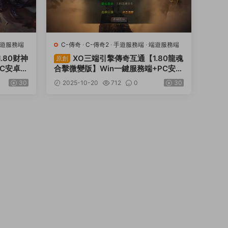
遊服務端
C-傳奇
·
C-傳奇2
·
手遊服務端
·
端遊服務端
.80财神
XO三端引擎傳奇互通【1.80龍魂
原創
PC安卓蘋
合擊微變版】Win一鍵服務端+PC安卓
教程
蘋果三端+加密工具+視頻架設教程
30
2025-10-20
712
0
30