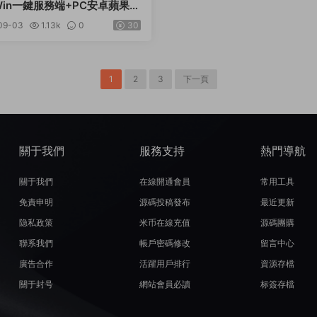
in一鍵服務端+PC安卓蘋果三
密工具+視頻架設教程
09-03
1.13k
0
30
1
2
3
下一頁
關于我們
服務支持
熱門導航
關于我們
在線開通會員
常用工具
免責申明
源碼投稿發布
最近更新
隐私政策
米币在線充值
源碼團購
聯系我們
帳戶密碼修改
留言中心
廣告合作
活躍用戶排行
資源存檔
關于封号
網站會員必讀
标簽存檔