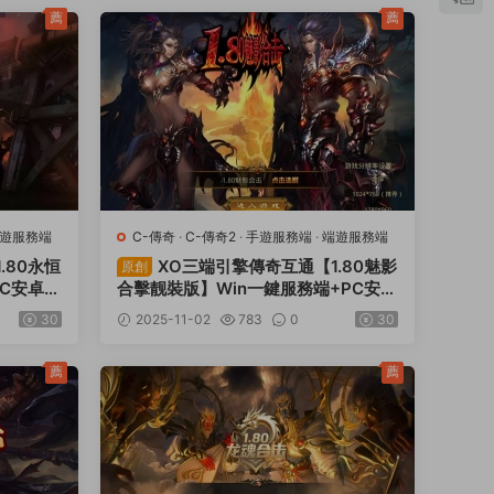
薦
薦
遊服務端
C-傳奇
·
C-傳奇2
·
手遊服務端
·
端遊服務端
.80永恒
XO三端引擎傳奇互通【1.80魅影
原創
PC安卓蘋
合擊靓裝版】Win一鍵服務端+PC安卓
教程
蘋果三端+加密工具+視頻架設教程
30
2025-11-02
783
0
30
薦
薦