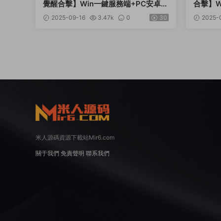
覺醒合擊】Win一鍵服務端+PC安卓蘋
合擊】W
果三端+加密工具+視頻架設教程
端+加
2025-09-16
3.47k
0
30
2025-
米人源碼資源下載站Mir6.com
關于我們
免責聲明
聯系我們