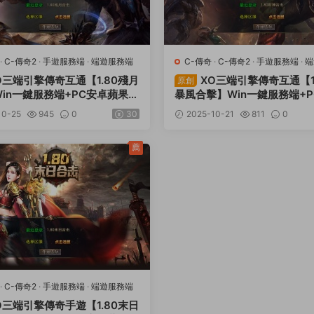
·
C-傳奇2
·
手遊服務端
·
端遊服務端
C-傳奇
·
C-傳奇2
·
手遊服務端
·
端
O三端引擎傳奇互通【1.80殘月
XO三端引擎傳奇互通【1
原創
in一鍵服務端+PC安卓蘋果三
暴風合擊】Win一鍵服務端+
密工具+視頻架設教程
果三端+加密工具+視頻架設
10-25
945
0
30
2025-10-21
811
0
薦
·
C-傳奇2
·
手遊服務端
·
端遊服務端
O三端引擎傳奇手遊【1.80末日