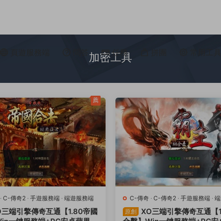
頁遊服務端
問答
任務
拼團
常用工
加密工具
薦
·
C-傳奇2
·
手遊服務端
·
端遊服務端
C-傳奇
·
C-傳奇2
·
手遊服務端
·
端
O三端引擎傳奇互通【1.80帝國
XO三端引擎傳奇互通【1
原創