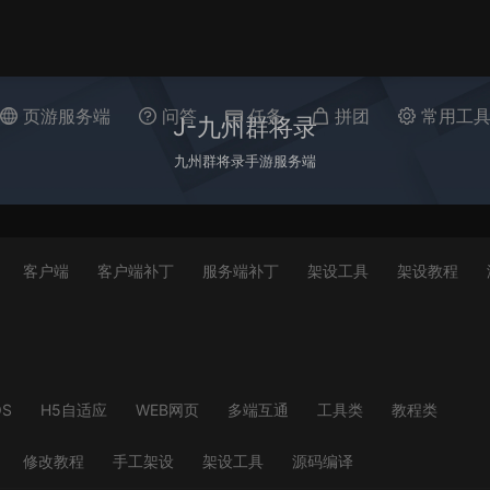
页游服务端
问答
任务
拼团
常用工
J-九州群将录
九州群将录手游服务端
客户端
客户端补丁
服务端补丁
架设工具
架设教程
OS
H5自适应
WEB网页
多端互通
工具类
教程类
修改教程
手工架设
架设工具
源码编译