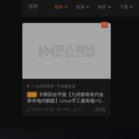
排序
最新
更新
推荐
下载
荐
J-九州群将录
·
手游服务端
卡牌回合手游【九州群将录代金
原创
券本地内购版】Linux手工服务端+GM
授权后台+安卓+视频架设教程
2025-06-26
1.01k
0
30