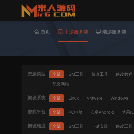
首页
手游服务端
端游服务端
资源类型
全部
GM工具
修改工具
修改教程
配套网站
架设系统
全部
Linux
VMware
Windows
游戏平台
全部
PC电脑
安卓Android
苹果I
架设难度
全部
GM工具
一键安装
修改工具