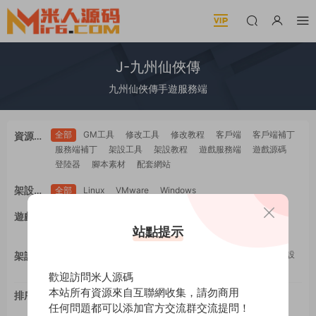
J-九州仙俠傳
九州仙俠傳手遊服務端
全部
GM工具
修改工具
修改教程
客戶端
客戶端補丁
資源類
服務端補丁
架設工具
架設教程
遊戲服務端
遊戲源碼
型
登陸器
腳本素材
配套網站
架設系
全部
Linux
VMware
Windows
統
全部
PC電腦
安卓Android
蘋果IOS
H5自适應
遊戲平
WEB網頁
多端互通
站點提示
工具類
教程類
台
全部
GM工具
一鍵安裝
修改工具
修改教程
手工架設
架設難
架設工具
源碼編譯
度
歡迎訪問米人源碼
本站所有資源來自互聯網收集，請勿商用
排序
最新
更新
推薦
下載
浏覽
點贊
任何問題都可以添加官方交流群交流提問！
評論
随機