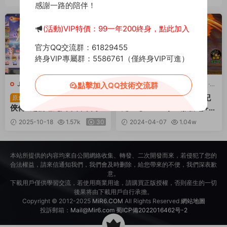
感謝一路的陪伴！
薦
(活動)VIP特價：99一年200終身，點此加入
官方QQ交流群：61829455
終身VIP專屬群：5586761（僅終身VIP可進）
J-九州仙俠傳
·
J-九州仙俠傳
·
J-九州仙俠傳
·
J-九州仙俠傳
·
點擊加入QQ技術交流群
手遊服務端
·
頁遊服務端
手遊服務端
·
頁遊服務端
三網H5遊戲【九州仙
三網H5遊戲【暗黑紀
原創
原創
俠傳2之雲遊九州平台币内
元H5】Linux手工服務端+運
購】Linux手工服務端+簡易
營後台+GM清包授權後台
2025-10-18
1.57k
30
2024-04-07
1.04w
安卓客戶端+平台币後台+運
+視頻架設教程
30
營後台+視頻架設教程
本站所提供的内容均來自公開網絡收集、轉發、二次開發而來，若侵犯了您的
合法權益，請來信通知我們，我們會及時删除，給您帶來的不便，我們深表歉
意。
下載用戶僅供學習交流，若使用商業用途，請購買正版授權，否則産生的一切
後果将由下載用戶自行承擔。
Copyright © 2012-2025
MiR6.COM
All Rights Reserved
網站地圖
投訴郵箱：
Mail@Mir6.com
蜀ICP備2022016462号-2