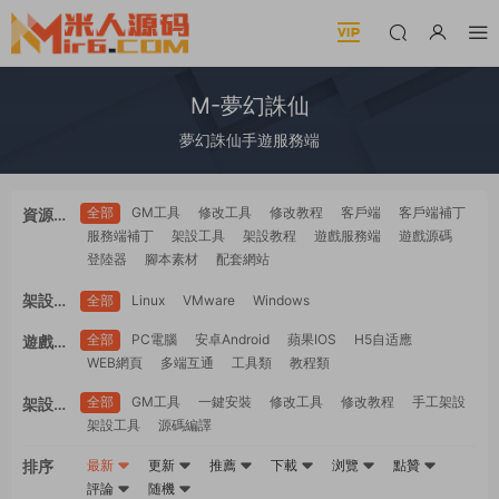
M-夢幻誅仙
夢幻誅仙手遊服務端
全部
GM工具
修改工具
修改教程
客戶端
客戶端補丁
資源類
服務端補丁
架設工具
架設教程
遊戲服務端
遊戲源碼
型
登陸器
腳本素材
配套網站
架設系
全部
Linux
VMware
Windows
統
全部
PC電腦
安卓Android
蘋果IOS
H5自适應
遊戲平
WEB網頁
多端互通
工具類
教程類
台
全部
GM工具
一鍵安裝
修改工具
修改教程
手工架設
架設難
架設工具
源碼編譯
度
排序
最新
更新
推薦
下載
浏覽
點贊
評論
随機