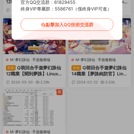
12職業【神器夢誅】Linux手
14職業【逍遙仙境】Linux
官方QQ交流群：61829455
工服務端+安卓蘋果雙端+多
手工服務端+安卓蘋果雙端+
終身VIP專屬群：5586761（僅終身VIP可進）
2024-09-04
2.78k
2024-05-31
2.45k
功能GM後台+視頻架設教程
GM後台+視頻架設教程
30
30
薦
點擊加入QQ技術交流群
M-夢幻誅仙
·
手遊服務端
M-夢幻誅仙
·
手遊服務端
Q萌回合手遊夢幻誅仙
Q萌回合手遊夢幻誅仙
原創
原創
12職業【聞到夢誅】Linux手
14職業【夢誅純防官】Linu
工端+安卓蘋果雙端+多功能
x手工端+安卓蘋果雙端+多
2024-05-30
2.29k
2024-02-22
3.53k
GM後台+視頻架設教程
功能GM後台+架設教程
30
30
薦
M-夢幻誅仙
·
手遊服務端