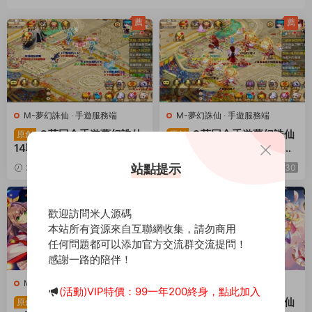
薦
薦
M-夢幻誅仙
·
手遊服務端
M-夢幻誅仙
·
手遊服務端
Q萌回合手遊夢幻誅仙
Q萌回合手遊夢幻誅仙
原創
原創
14職業【斬神夢誅】Linux
14職業【六大陸超變打金
手工服務端+安卓蘋果雙端+
版】Linux手工服務端+安卓
站點提示
2025-01-02
1.85k
30
2024-10-17
1.19k
30
GM後台+視頻架設教程
蘋果雙端+GM後台+視頻架
設教程
薦
歡迎訪問米人源碼
本站所有資源來自互聯網收集，請勿商用
任何問題都可以添加官方交流群交流提問！
感謝一路的陪伴！
M-夢幻誅仙
·
手遊服務端
M-夢幻誅仙
·
手遊服務端
(活動)VIP特價：99一年200終身，點此加入
Q萌回合手遊夢幻誅仙
Q萌回合手遊夢幻誅仙
原創
原創