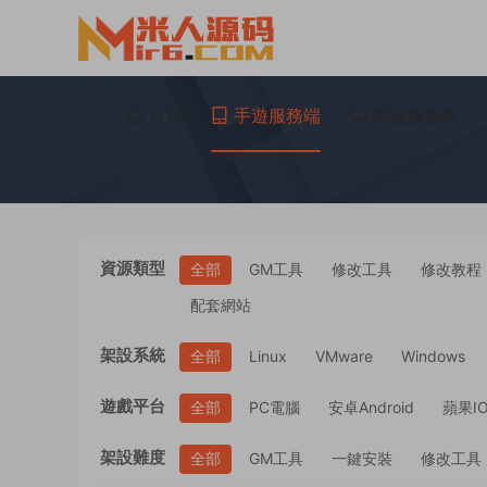
首頁
手遊服務端
端遊服務端
資源類型
全部
GM工具
修改工具
修改教程
配套網站
架設系統
全部
Linux
VMware
Windows
遊戲平台
全部
PC電腦
安卓Android
蘋果I
架設難度
全部
GM工具
一鍵安裝
修改工具