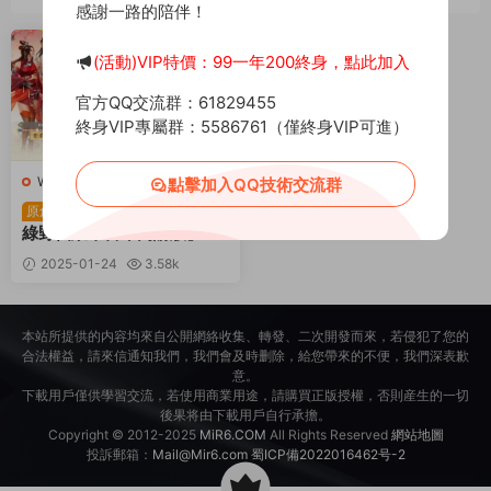
感謝一路的陪伴！
薦
(活動)VIP特價：99一年200終身，點此加入
官方QQ交流群：61829455
終身VIP專屬群：5586761（僅終身VIP可進）
W-無敵劍域H5
·
W-無敵劍域H5
·
點擊加入QQ技術交流群
手遊服務端
·
頁遊服務端
三網H5遊戲【九州之
原創
綠野仙蹤平台币内購版】Lin
ux手工服務端+管理後台+G
2025-01-24
3.58k
M授權後台+簡易安卓客戶端
30
+視頻架設教程
本站所提供的内容均來自公開網絡收集、轉發、二次開發而來，若侵犯了您的
合法權益，請來信通知我們，我們會及時删除，給您帶來的不便，我們深表歉
意。
下載用戶僅供學習交流，若使用商業用途，請購買正版授權，否則産生的一切
後果将由下載用戶自行承擔。
Copyright © 2012-2025
MiR6.COM
All Rights Reserved
網站地圖
投訴郵箱：
Mail@Mir6.com
蜀ICP備2022016462号-2