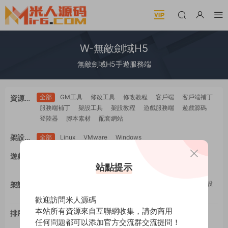
W-無敵劍域H5
無敵劍域H5手遊服務端
全部
GM工具
修改工具
修改教程
客戶端
客戶端補丁
資源類
服務端補丁
架設工具
架設教程
遊戲服務端
遊戲源碼
型
登陸器
腳本素材
配套網站
架設系
全部
Linux
VMware
Windows
統
全部
PC電腦
安卓Android
蘋果IOS
H5自适應
遊戲平
WEB網頁
多端互通
站點提示
工具類
教程類
台
全部
GM工具
一鍵安裝
修改工具
修改教程
手工架設
架設難
架設工具
源碼編譯
度
歡迎訪問米人源碼
本站所有資源來自互聯網收集，請勿商用
排序
最新
更新
推薦
下載
浏覽
點贊
任何問題都可以添加官方交流群交流提問！
評論
随機