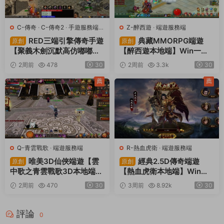
C-傳奇
·
C-傳奇2
·
手遊服務端
·
Z-醉西遊
·
端遊服務端
端遊服務端
RED三端引擎傳奇手遊
典藏MMORPG端遊
原創
原創
【聚義木劍沉默高仿嘟嘟沉
【醉西遊本地端】Win一鍵
默】Win一鍵服務端+安卓蘋
服務端+PC客戶端+GM後台
2周前
478
30
2周前
3.3k
30
果PC三端+視頻架設教程
+視頻架設教程
薦
薦
Q-青雲戰歌
·
端遊服務端
R-熱血虎衛
·
端遊服務端
唯美3D仙俠端遊【雲
經典2.5D傳奇端遊
原創
原創
中歌之青雲戰歌3D本地端】
【熱血虎衛本地端】Win一
Win一鍵服務端+PC客戶端+
鍵服務端+PC客戶端+視頻
2周前
470
30
3周前
8.92k
30
GM工具+視頻架設教程
架設教程
評論
0