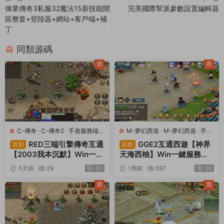
偉業傳奇3私服32魔法15新技能開
完美國際幫派參數設置編輯器
區整套+登陸器+網站+客戶端+補
丁
同類源碼
薦
薦
C-傳奇
·
C-傳奇2
·
手遊服務端
·
M-夢幻西遊
·
M-夢幻西遊
·
手遊
端遊服務端
服務端
·
端遊服務端
RED三端引擎傳奇互通
GGE2互通西遊【神界
原創
原創
【2003我本沉默】Win一鍵
天海西柚】Win一鍵服務端
服務端+安卓蘋果PC三端
+安卓蘋果PC三端+内置GM
5天前
29
30
1周前
597
30
+視頻架設教程
工具+全套源碼+視頻架設教
程
薦
薦