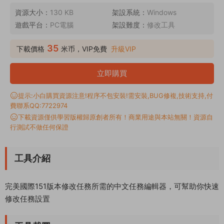
資源大小：
130 KB
架設系統：
Windows
遊戲平台：
PC電腦
架設難度：
修改工具
35
下載價格
米币，VIP免費
升級VIP
立即購買
提示:小白購買資源注意!程序不包安裝!需安裝,BUG修複,技術支持,付
費聯系QQ:7722974
下載資源僅供學習版權歸原創者所有！商業用途與本站無關！資源自
行測試不做任何保證
工具介紹
完美國際151版本修改任務所需的中文任務編輯器，可幫助你快速
修改任務設置