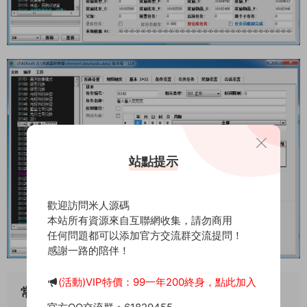
站點提示
歡迎訪問米人源碼
本站所有資源來自互聯網收集，請勿商用
任何問題都可以添加官方交流群交流提問！
感謝一路的陪伴！
(活動)VIP特價：99一年200終身，點此加入
常見問題