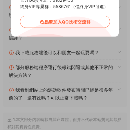
官方QQ交流群：61829455
終身VIP專屬群：5586761（僅終身VIP可進）
架設系統、遊戲平台、架設難度分别代表什麽意
思？
點擊加入QQ技術交流群
什麽叫一鍵安裝？什麽叫手工架設？什麽叫源碼
編譯？
我下載服務端後可以和朋友一起玩耍嗎？
部分服務端程序運行後報錯閃退或其他不正常的
解決方法？
我看到網站上的源碼軟件發布時間已經是很多年
前的了，還有效嗎？可以正常下載嗎？
1.本文部分内容轉載自其它媒體，但并不代表本站贊同其觀點
和對其真實性負責。