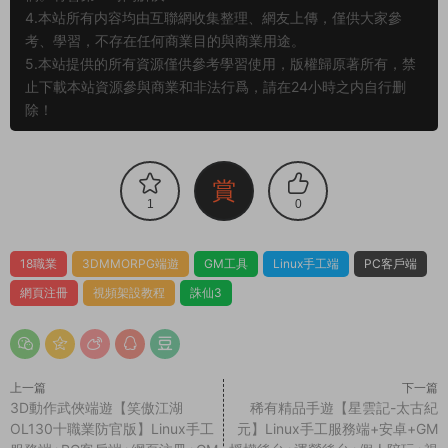
4.本站所有内容均由互聯網收集整理、網友上傳，僅供大家參
考、學習，不存在任何商業目的與商業用途。
5.本站提供的所有資源僅供參考學習使用，版權歸原著所有，禁
止下載本站資源參與商業和非法行爲，請在24小時之内自行删
除！
賞
1
0
18職業
3DMMORPG端遊
GM工具
Linux手工端
PC客戶端
網頁注冊
視頻架設教程
誅仙3
上一篇
下一篇
3D動作武俠端遊【笑傲江湖
稀有精品手遊【星雲記-太古紀
OL130十職業防官版】Linux手工
元】Linux手工服務端+安卓+GM