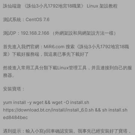
誅仙端遊 《誅仙3小凡1792地宮18職業》 Linux 架設教程
測試系統：CentOS 7.6
測試IP：192.168.2.166 （外網架設和局網架設方法一樣）
首先進入我們官網：MiR6.com 搜索《誅仙3小凡1792地宮18職
業》下載好服務端，我這裏已事先下載好了
然後進入常用工具分類下載Linux管理工具，并且連接到自己的服
務器。
安裝寶塔：
yum install -y wget && wget -O install.sh
https://download.bt.cn/install/install_6.0.sh && sh install.sh
ed8484bec
遇到提示：輸入小寫y回車确認安裝。我事先已經安裝好了寶塔，