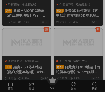
Z-醉西遊
·
端遊服務端
Q-青雲戰歌
·
端遊服務端
典藏MMORPG端遊
唯美3D仙俠端遊【雲
原創
原創
【醉西遊本地端】Win一鍵
中歌之青雲戰歌3D本地端】
服務端+PC客戶端+GM後台
Win一鍵服務端+PC客戶端+
2周前
3.14k
30
2周前
462
30
+視頻架設教程
GM工具+視頻架設教程
薦
薦
R-熱血虎衛
·
端遊服務端
B-白蛇傳
·
端遊服務端
經典2.5D傳奇端遊
典藏魔幻RPG端遊【白
原創
原創
【熱血虎衛本地端】Win一
蛇傳本地端】Win一鍵服務
鍵服務端+PC客戶端+視頻
端+PC客戶端+GM工具+視
3周前
8.89k
30
3周前
2.87k
30
架設教程
頻架設教程
首頁
發現
VIP
客服
我的
評論
0
請先
登錄