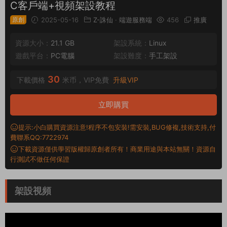
C客戶端+視頻架設教程
原創
2025-05-16
Z-誅仙
·
端遊服務端
456
推廣
資源大小：
21.1 GB
架設系統：
Linux
遊戲平台：
PC電腦
架設難度：
手工架設
30
下載價格
米币，VIP免費
升級VIP
立即購買
提示:小白購買資源注意!程序不包安裝!需安裝,BUG修複,技術支持,付
費聯系QQ:7722974
下載資源僅供學習版權歸原創者所有！商業用途與本站無關！資源自
行測試不做任何保證
架設視頻