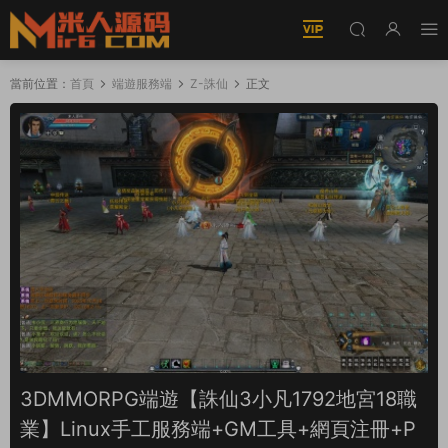
當前位置：
首頁
端遊服務端
Z-誅仙
正文
3DMMORPG端遊【誅仙3小凡1792地宮18職
業】Linux手工服務端+GM工具+網頁注冊+P