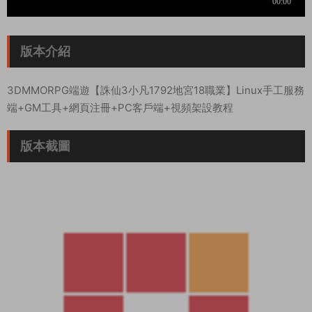
版本介紹
3DMMORPG端遊【誅仙3小凡1792地宮18職業】Linux手工服務
端+GM工具+網頁注冊+PC客戶端+視頻架設教程
版本截圖