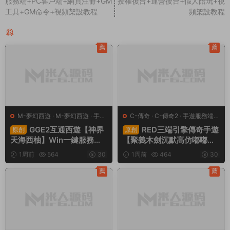
服務端+PC客戶端+網頁注冊+GM
授權後台+運營後台+假人陪玩+視
工具+GM命令+視頻架設教程
頻架設教程
同類源碼
薦
薦
M-夢幻西遊
·
M-夢幻西遊
·
手遊
C-傳奇
·
C-傳奇2
·
手遊服務端
·
服務端
·
端遊服務端
端遊服務端
GGE2互通西遊【神界
RED三端引擎傳奇手遊
原創
原創
天海西柚】Win一鍵服務端
【聚義木劍沉默高仿嘟嘟沉
+安卓蘋果PC三端+内置GM
默】Win一鍵服務端+安卓蘋
1周前
564
30
1周前
464
30
工具+全套源碼+視頻架設教
果PC三端+視頻架設教程
程
薦
薦