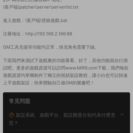
\客戶端\patcher\server\serverlist.txt
進入遊戲：\客戶端\登錄遊戲.bat
注冊地址：http://192.168.2.166:88
GM工具充值等功能均正常，快充角色需要下線。
下面我們來測試下遊戲裏的功能看看。好了，其他功能就自行測
試吧。更多的遊戲資源可以訪問www.MiR6.com下載，我們每款
遊戲資源均單獨制作了獨立的視頻架設教程，讓小白也可以快速
上手遊戲架設，快來體驗自己做GM的樂趣吧！
常見問題
架設系統、遊戲平台、架設難度分别代表什麽意
思？