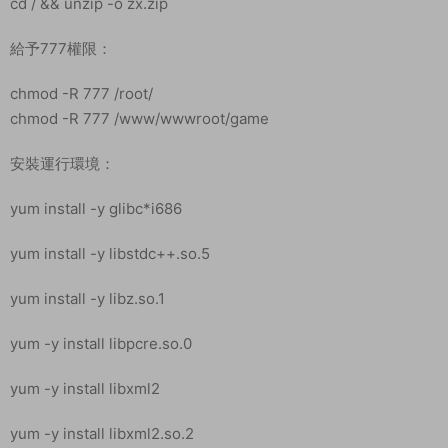
cd / && unzip -o zx.zip
給予777權限：
chmod -R 777 /root/
chmod -R 777 /www/wwwroot/game
安裝運行環境：
yum install -y glibc*i686
yum install -y libstdc++.so.5
yum install -y libz.so.1
yum -y install libpcre.so.0
yum -y install libxml2
yum -y install libxml2.so.2