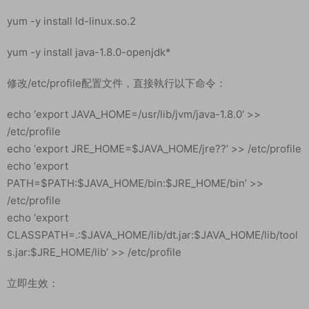
yum -y install ld-linux.so.2
yum -y install java-1.8.0-openjdk*
修改/etc/profile配置文件，直接執行以下命令：
echo ‘export JAVA_HOME=/usr/lib/jvm/java-1.8.0’ >>
/etc/profile
echo ‘export JRE_HOME=$JAVA_HOME/jre??’ >> /etc/profile
echo ‘export
PATH=$PATH:$JAVA_HOME/bin:$JRE_HOME/bin’ >>
/etc/profile
echo ‘export
CLASSPATH=.:$JAVA_HOME/lib/dt.jar:$JAVA_HOME/lib/tool
s.jar:$JRE_HOME/lib’ >> /etc/profile
立即生效：