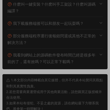
什麽叫一鍵安裝？什麽叫手工架設？什麽叫源碼
編譯？
我下載服務端後可以和朋友一起玩耍嗎？
部分服務端程序運行後報錯閃退或其他不正常的
解決方法？
我看到網站上的源碼軟件發布時間已經是很多年
前的了，還有效嗎？可以正常下載嗎？
1.本文部分内容轉載自其它媒體，但并不代表本站贊同其觀點
和對其真實性負責。
2.若您需要商業運營或用于其他商業活動，請您購買正版授權并
合法使用。
3.如果本站有侵犯、不妥之處的資源，請在網站最下方聯系我
們。将會第一時間解決！