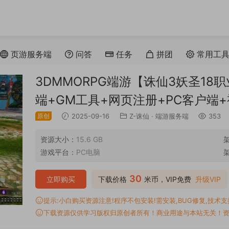
页游服务端
问答
任务
拼团
常用工
3DMMORPG端游【诛仙3妖圣18
端+GM工具+网页注册+PC客户端
原创
2025-09-16
Z-诛仙
·
端游服务端
353
资源大小：
15.6 GB
游戏平台：
PC电脑
30
立即购买
下载价格
米币，VIP免费
升级VIP
提示:小白购买资源注意!程序不包安装!需安装,BUG修复,技术支持,
下载资源仅供学习版权归原创者所有！商业用途与本站无关！