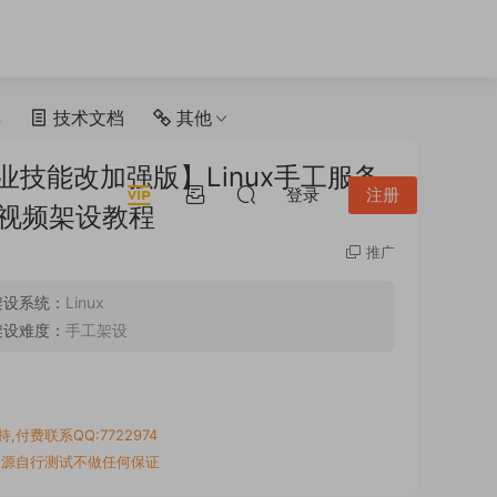
具
技术文档
其他
职业技能改加强版】Linux手工服务
登录
注册
+视频架设教程
推广
架设系统：
Linux
架设难度：
手工架设
付费联系QQ:7722974
资源自行测试不做任何保证