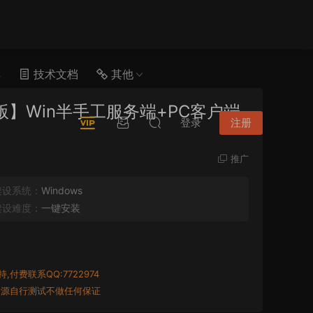
具
技术文档
其他
】Win半手工服务端+PC客户端
登录
注册
推广
架设系统：
Windows
架设难度：
一键安装
付费联系QQ:7722974
资源自行测试不做任何保证