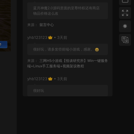
蓝月神魔2.0源码里面的至尊特权还有商店
物品价格这么改
来源：
留言中心
yhb123123
• 3天前
很好玩，请多发些前端小游戏，感谢。
来源：
三网H5小游戏【怪谈研究所】Win一键服务
端+Linux手工服务端+视频架设教程
yhb123123
• 3天前
很好玩
来源：
GGE2互通西游【神界天海西柚】Win一键
服务端+安卓苹果PC三端+内置GM工具+全套源码
+视频架设教程
yhb123123
• 6天前