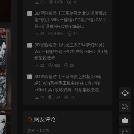
33
1.87k
30
3D冒险端游【三系剑灵之龙珠深度魔改
4
定制版】WIN一键端+PC客户端+GM工
具+架设教程+攻略+物品ID
25
3.65k
30
3D冒险端游【剑灵三系384梦幻剑灵】
5
Win一键服务端+PC客户端+GM工具+视
频架设教程
22
662
30
3D冒险端游【三系剑灵之村花4.0仙
6
缘】Win系半手工服务端+PC客户端
+GM工具+攻略资料+视频架设教程
16
799
30
网友评论
故好 • 1天前