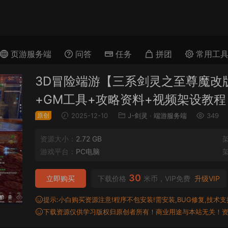
页游服务端
问答
任务
拼团
常用工
3D冒险端游【三系剑灵之至尊魔改版
+GM工具+攻略资料+视频架设教程
原创
2025-12-10
J-剑灵
·
端游服务端
349
资源大小：
2.72 GB
游戏平台：
PC电脑
30
立即购买
下载价格
米币，VIP免费
升级VIP
提示:小白购买资源注意!程序不包安装!需安装,BUG修复,技术支持,
下载资源仅供学习版权归原创者所有！商业用途与本站无关！