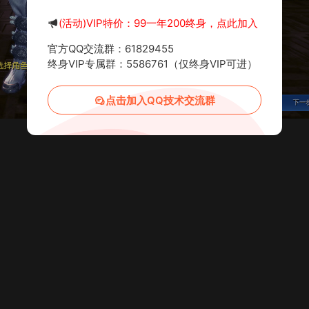
(活动)VIP特价：99一年200终身，点此加入
官方QQ交流群：61829455
终身VIP专属群：5586761（仅终身VIP可进）
点击加入QQ技术交流群