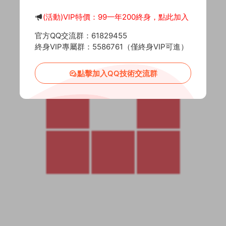
(活動)VIP特價：99一年200終身，點此加入
官方QQ交流群：61829455
終身VIP專屬群：5586761（僅終身VIP可進）
點擊加入QQ技術交流群