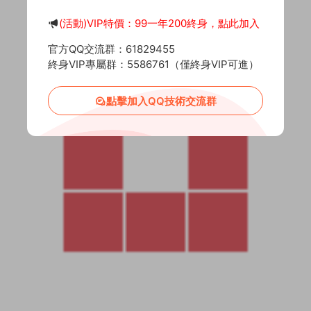
(活動)VIP特價：99一年200終身，點此加入
官方QQ交流群：61829455
終身VIP專屬群：5586761（僅終身VIP可進）
點擊加入QQ技術交流群