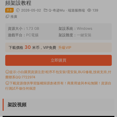
頻架設教程
原創
2026-05-02
Q-奇迹Mu
·
端遊服務端
139
推廣
資源大小：
1.73 GB
架設系統：
Windows
遊戲平台：
PC電腦
架設難度：
一鍵安裝
30
下載價格
米币，VIP免費
升級VIP
立即購買
提示:小白購買資源注意!程序不包安裝!需安裝,BUG修複,技術支持,付
費聯系QQ:7722974
下載資源僅供學習版權歸原創者所有！商業用途與本站無關！資源自
行測試不做任何保證
架設視頻