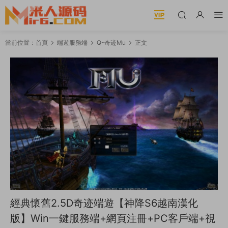
當前位置：
首頁
端遊服務端
Q-奇迹Mu
正文
經典懷舊2.5D奇迹端遊【神降S6越南漢化
版】Win一鍵服務端+網頁注冊+PC客戶端+視