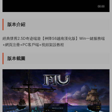
版本介紹
經典懷舊2.5D奇迹端遊【神降S6越南漢化版】Win一鍵服務端
+網頁注冊+PC客戶端+視頻架設教程
版本截圖