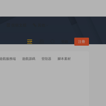
具
技術文檔
其他
登錄
注冊
遊戲服務端
遊戲源碼
登陸器
腳本素材