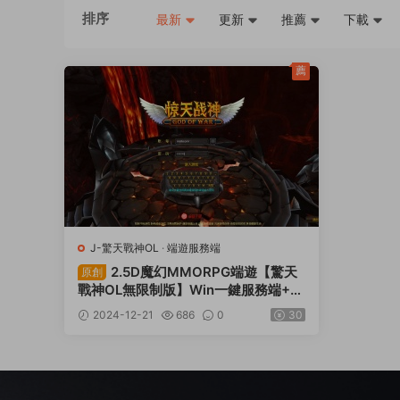
排序
最新
更新
推薦
下載
薦
J-驚天戰神OL
·
端遊服務端
2.5D魔幻MMORPG端遊【驚天
原創
戰神OL無限制版】Win一鍵服務端+P
C客戶端+GM工具+網頁注冊+視頻架
2024-12-21
686
0
30
設教程