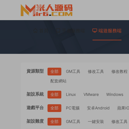
首頁
手遊服務端
端遊服務端
資源類型
全部
GM工具
修改工具
修改教程
配套網站
架設系統
全部
Linux
VMware
Windows
遊戲平台
全部
PC電腦
安卓Android
蘋果I
架設難度
全部
GM工具
一鍵安裝
修改工具