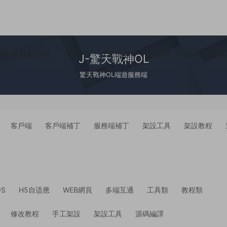
頁遊服務端
問答
任務
拼團
常用工
J-驚天戰神OL
驚天戰神OL端遊服務端
客戶端
客戶端補丁
服務端補丁
架設工具
架設教程
OS
H5自适應
WEB網頁
多端互通
工具類
教程類
修改教程
手工架設
架設工具
源碼編譯