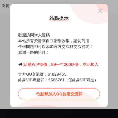
浏覽
點贊
評論
随機
站點提示
歡迎訪問米人源碼
本站所有資源來自互聯網收集，請勿商用
任何問題都可以添加官方交流群交流提問！
感謝一路的陪伴！
(活動)VIP特價：99一年200終身，點此加入
官方QQ交流群：61829455
終身VIP專屬群：5586761（僅終身VIP可進）
點擊加入QQ技術交流群