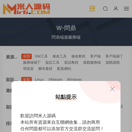
W-問鼎
問鼎端遊服務端
全部
GM工具
修改工具
修改教程
客戶端
客戶端補丁
資源類
服務端補丁
架設工具
架設教程
遊戲服務端
遊戲源碼
型
登陸器
腳本素材
配套網站
架設系
全部
Linux
VMware
Windows
統
全部
PC電腦
安卓Android
蘋果IOS
H5自适應
遊戲平
WEB網頁
多端互通
站點提示
工具類
教程類
台
全部
GM工具
一鍵安裝
修改工具
修改教程
手工架設
架設難
架設工具
源碼編譯
度
歡迎訪問米人源碼
本站所有資源來自互聯網收集，請勿商用
排序
最新
更新
推薦
下載
浏覽
點贊
任何問題都可以添加官方交流群交流提問！
評論
随機