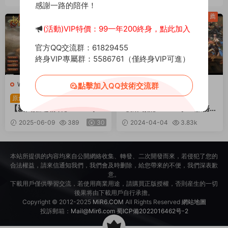
感謝一路的陪伴！
薦
薦
(活動)VIP特價：99一年200終身，點此加入
官方QQ交流群：61829455
終身VIP專屬群：5586761（僅終身VIP可進）
W-問鼎
·
端遊服務端
W-問鼎
·
端遊服務端
點擊加入QQ技術交流群
典藏2.5D回合端遊
典藏2.5D回合端遊
原創
原創
【新問鼎之霸者】Linux手工
【新問鼎】Linux手工服務端
服務端+修改教程+解包工具
+PC客戶端+視頻架設教程
2025-06-09
389
30
2024-04-04
3.83k
+裝備修改工具+PC客戶端
30
+視頻架設教程
本站所提供的内容均來自公開網絡收集、轉發、二次開發而來，若侵犯了您的
合法權益，請來信通知我們，我們會及時删除，給您帶來的不便，我們深表歉
意。
下載用戶僅供學習交流，若使用商業用途，請購買正版授權，否則産生的一切
後果将由下載用戶自行承擔。
Copyright © 2012-2025
MiR6.COM
All Rights Reserved
網站地圖
投訴郵箱：
Mail@Mir6.com
蜀ICP備2022016462号-2