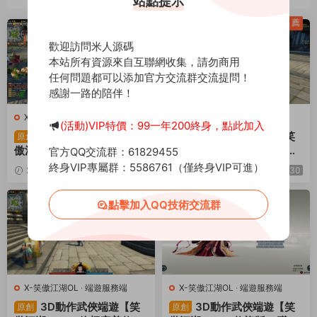
站點提示
薦
薦
歡迎訪問米人源碼
本站所有資源來自互聯網收集，請勿商用
任何問題都可以添加官方交流群交流提問！
感謝一路的陪伴！
X-笑傲江湖OL
·
端遊服務端
X-笑傲江湖OL
·
端遊服務端
(活動)VIP特價：99一年200終身，點此加入
3D動作武俠端遊【笑
3D動作武俠端遊【笑
原創
原創
傲江湖256超改魂帝版】Lin
傲江湖OL130十職業防官
官方QQ交流群：61829455
ux手工服務端+PC客戶端
版】Linux手工服務端+PC客
終身VIP專屬群：5586761（僅終身VIP可進）
2025-10-20
258
30
2025-05-16
620
30
+網頁注冊+GM工具+GM命
戶端+網頁注冊+GM工具+G
令+視頻架設教程
M命令+視頻架設教程
薦
點擊加入QQ技術交流群
X-笑傲江湖OL
·
端遊服務端
X-笑傲江湖OL
·
端遊服務端
3D動作武俠端遊【笑
3D動作武俠端遊【笑
原創
原創