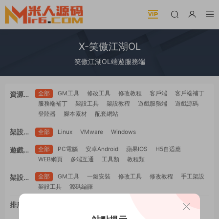
X-笑傲江湖OL
笑傲江湖OL端遊服務端
全部
GM工具
修改工具
修改教程
客戶端
客戶端補丁
資源類
服務端補丁
架設工具
架設教程
遊戲服務端
遊戲源碼
型
登陸器
腳本素材
配套網站
架設系
全部
Linux
VMware
Windows
統
全部
PC電腦
安卓Android
蘋果IOS
H5自适應
遊戲平
WEB網頁
多端互通
工具類
教程類
台
全部
GM工具
一鍵安裝
修改工具
修改教程
手工架設
架設難
架設工具
源碼編譯
度
排序
最新
更新
推薦
下載
浏覽
點贊
評論
随機