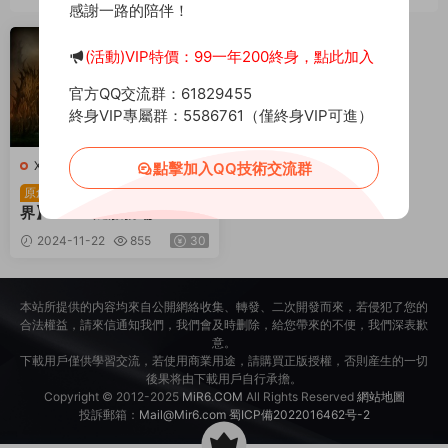
感謝一路的陪伴！
薦
(活動)VIP特價：99一年200終身，點此加入
官方QQ交流群：61829455
終身VIP專屬群：5586761（僅終身VIP可進）
X-新魔界
·
端遊服務端
點擊加入QQ技術交流群
稀有懷舊端遊【新魔
原創
界】Win一鍵服務端+PC客
戶端+GM命令+視頻架設教
2024-11-22
855
30
程
本站所提供的内容均來自公開網絡收集、轉發、二次開發而來，若侵犯了您的
合法權益，請來信通知我們，我們會及時删除，給您帶來的不便，我們深表歉
意。
下載用戶僅供學習交流，若使用商業用途，請購買正版授權，否則産生的一切
後果将由下載用戶自行承擔。
Copyright © 2012-2025
MiR6.COM
All Rights Reserved
網站地圖
投訴郵箱：
Mail@Mir6.com
蜀ICP備2022016462号-2