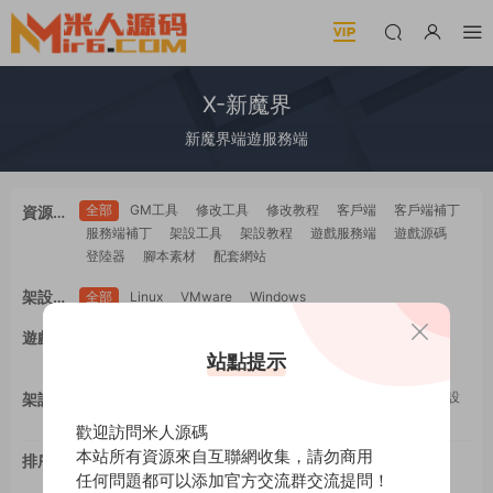
X-新魔界
新魔界端遊服務端
全部
GM工具
修改工具
修改教程
客戶端
客戶端補丁
資源類
服務端補丁
架設工具
架設教程
遊戲服務端
遊戲源碼
型
登陸器
腳本素材
配套網站
架設系
全部
Linux
VMware
Windows
統
全部
PC電腦
安卓Android
蘋果IOS
H5自适應
遊戲平
WEB網頁
多端互通
站點提示
工具類
教程類
台
全部
GM工具
一鍵安裝
修改工具
修改教程
手工架設
架設難
架設工具
源碼編譯
度
歡迎訪問米人源碼
本站所有資源來自互聯網收集，請勿商用
排序
最新
更新
推薦
下載
浏覽
點贊
任何問題都可以添加官方交流群交流提問！
評論
随機