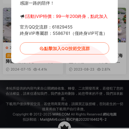
感謝一路的陪伴！
薦
(活動)VIP特價：99一年200終身，點此加入
官方QQ交流群：61829455
終身VIP專屬群：5586761（僅終身VIP可進）
Z-征服
·
端遊服務端
Z-征服
·
端遊服務端
點擊加入QQ技術交流群
典藏懷舊端遊【征服-
典藏懷舊端遊征服【海
原創
原創
降龍武僧版本】Win一鍵服
盜來襲】WIN一鍵端+PC客
務端+PC客戶端+賬号注冊
戶端+GM命令+架設教程
2024-07-15
4.41k
2023-08-23
2.87k
教程+視頻架設教程
30
10
本站所提供的内容均來自公開網絡收集、轉發、二次開發而來，若侵犯了您的
合法權益，請來信通知我們，我們會及時删除，給您帶來的不便，我們深表歉
意。
下載用戶僅供學習交流，若使用商業用途，請購買正版授權，否則産生的一切
後果将由下載用戶自行承擔。
Copyright © 2012-2025
MiR6.COM
All Rights Reserved
網站地圖
投訴郵箱：
Mail@Mir6.com
蜀ICP備2022016462号-2