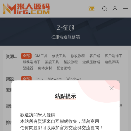
Z-征服
征服端遊服務端
全部
GM工具
修改工具
修改教程
客戶端
客戶端補丁
資源類
服務端補丁
架設工具
架設教程
遊戲服務端
遊戲源碼
型
登陸器
腳本素材
配套網站
架設系
全部
Linux
VMware
Windows
統
全部
PC電腦
安卓Android
蘋果IOS
H5自适應
遊戲平
WEB網頁
多端互通
站點提示
工具類
教程類
台
全部
GM工具
一鍵安裝
修改工具
修改教程
手工架設
架設難
架設工具
源碼編譯
度
歡迎訪問米人源碼
本站所有資源來自互聯網收集，請勿商用
排序
最新
更新
推薦
下載
浏覽
點贊
任何問題都可以添加官方交流群交流提問！
評論
随機