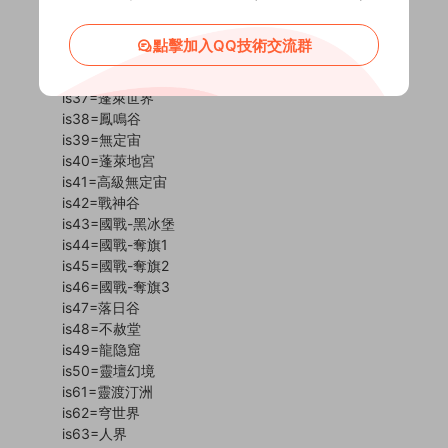
is32=蜂巢密室
is33=天怒神罰
點擊加入QQ技術交流群
is34=結婚禮堂
is35=幫派基地
is37=蓬萊世界
is38=鳳鳴谷
is39=無定宙
is40=蓬萊地宮
is41=高級無定宙
is42=戰神谷
is43=國戰-黑冰堡
is44=國戰-奪旗1
is45=國戰-奪旗2
is46=國戰-奪旗3
is47=落日谷
is48=不赦堂
is49=龍隐窟
is50=靈壇幻境
is61=靈渡汀洲
is62=穹世界
is63=人界