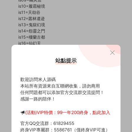
is10=履霜秘境
is11=天劫谷
is12=叢林遺迹
is13=鬼獄幻境
is14=怨靈之門
is15=樓蘭古都
is16=仙幻天
is17=魔幻天
is18=龍宮
站點提示
is19=海盜島
is20=萬蛇島
is21=仙界
歡迎訪問米人源碼
is22=魔界
本站所有資源來自互聯網收集，請勿商用
is23=天界煉獄
任何問題都可以添加官方交流群交流提問！
is24=魔域桃源
感謝一路的陪伴！
is25=戰歌之城
is26=輪回殿
is27=神月谷
(活動)VIP特價：99一年200終身，點此加入
is28=神無谷
官方QQ交流群：61829455
is29=覆霜城
終身VIP專屬群：5586761（僅終身VIP可進）
is31=黃昏聖殿