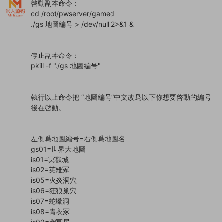
啓動副本命令：
cd /root/pwserver/gamed
./gs 地圖編号 > /dev/null 2>&1 &
停止副本命令：
pkill -f "./gs 地圖編号"
執行以上命令把 “地圖編号”中文改爲以下你想要啓動的編号
後在啓動。
左側爲地圖編号=右側爲地圖名
gs01=世界大地圖
is01=冥獸城
is02=英雄冢
is05=火炎洞穴
is06=狂狼巢穴
is07=蛇蠍洞
is08=青衣冢
is09=幽冥居