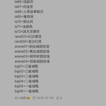
is66=流銀宮
is67=伏波堂
is68=人界故事模式
is69=蓬明洞
is70=新比武
is71=金銀島
is72=誅天浮屠塔
rand03=幻沙蜃境
rand04=迷沙幻境
arena01=劍仙城競技場
arena02=萬化城競技場
arena03=積羽村競技場
arena04=祖龍城競技場
bg01=三級城戰
bg02=三級城戰
bg03=二級城戰
bg04=二級城戰
bg05=一級城戰
bg06=一級城戰
米人源碼
2025-07-05
0