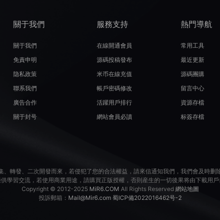
關于我們
服務支持
熱門導航
關于我們
在線開通會員
常用工具
免責申明
源碼投稿發布
最近更新
隐私政策
米币在線充值
源碼團購
聯系我們
帳戶密碼修改
留言中心
廣告合作
活躍用戶排行
資源存檔
關于封号
網站會員必讀
标簽存檔
集、轉發、二次開發而來，若侵犯了您的合法權益，請來信通知我們，我們會及時删
僅供學習交流，若使用商業用途，請購買正版授權，否則産生的一切後果将由下載用戶
Copyright © 2012-2025
MiR6.COM
All Rights Reserved
網站地圖
投訴郵箱：
Mail@Mir6.com
蜀ICP備2022016462号-2