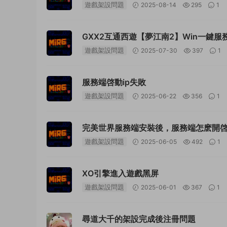
遊戲架設問題
2025-08-14
295
1
GXX2互通西遊【夢江南2】Win一鍵服
遊戲架設問題
2025-07-30
397
1
服務端啓動ip失敗
遊戲架設問題
2025-06-22
356
1
完美世界服務端安裝後，服務端怎麽開
遊戲架設問題
2025-06-05
492
1
XO引擎進入遊戲黑屏
遊戲架設問題
2025-06-01
367
1
尋道大千的架設完成後注冊問題