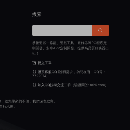
搜索
承接遊戲一條龍、遊戲工具、登錄器等PC程序定
制開發、安卓APP定制開發、提供高品質服務器出
租！
提交工單
聯系客服QQ
(說明需求，勿問在否，QQ号：
7722974)
加入QQ技術交流二群
（驗證問答: mir6.com）
除，給您帶來的不便，我們深表歉意。
自行承擔。