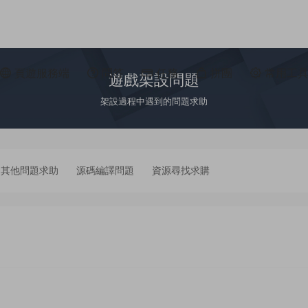
頁遊服務端
問答
任務
拼團
常用工
遊戲架設問題
架設過程中遇到的問題求助
其他問題求助
源碼編譯問題
資源尋找求購