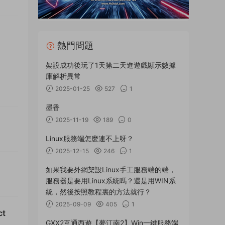
熱門問題
架設成功後玩了1天第二天進遊戲顯示數據
庫解析異常
2025-01-25
527
1
墨香
2025-11-19
189
0
Linux服務端怎麽連不上呀？
2025-12-15
246
1
如果我要外網架設Linux手工服務端的端，
服務器是要用Linux系統嗎？還是用WIN系
統，然後按照教程裏的方法就行？
2025-09-09
405
1
ct
GXX2互通西遊【夢江南2】Win一鍵服務端