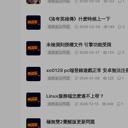
遊戲架設問題
2026-05-04
132
1
《洛奇英雄傳》什麽時候上一下
遊戲架設問題
2026-03-06
145
0
未檢測到授權文件 引擎功能受限
遊戲架設問題
2026-02-27
133
0
xo0129 pc端登錄遊戲正
遊戲架設問題
2026-01-06
225
1
Linux服務端怎麽連不上呀？
遊戲架設問題
2025-12-15
246
1
極無雙2覺醒版更新問題