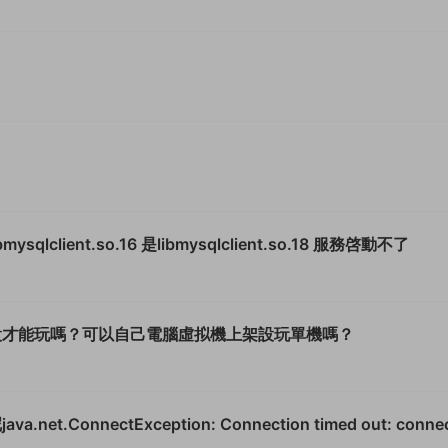
冰雪傳奇啓動服務報錯 mysql5.6 沒有libmysqlclient.so.16 是libmysqlclient.so.18 服務啓動不了
設才能玩嗎？可以自己電腦虛拟機上架設玩單機嗎？
onnectException: Connection timed out: conne