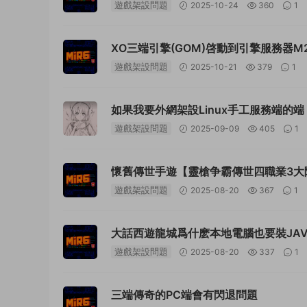
遊戲架設問題
2025-10-24
360
1
XO三端引擎(GOM)啓動到引擎服務器M2
遊戲架設問題
2025-10-21
379
1
如果我要外網架設Linux手工服務端的端
方法就行？
遊戲架設問題
2025-09-09
405
1
懷舊傳世手遊【靈槍争霸傳世四職業3大
遊戲架設問題
2025-08-20
367
1
大話西遊龍城爲什麽本地電腦也要裝JAV
遊戲架設問題
2025-08-20
337
1
三端傳奇的PC端會有閃退問題