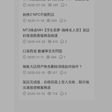
2025-07-30
397
1
劍俠2 NPC不能對話
2025-11-18
200
0
MT3換皮MH【浮生若夢-巅峰名人堂】架設
好後遊戲裏服務器維護
2025-04-25
415
3
口袋西遊 數據庫丢失問題
2025-11-11
264
1
物集大話用戶角色删除清檔如何操作？
2025-02-10
517
0
架設完成後，在模拟器上登入失敗，顯示無
法連接授權服務器
2024-10-10
714
5