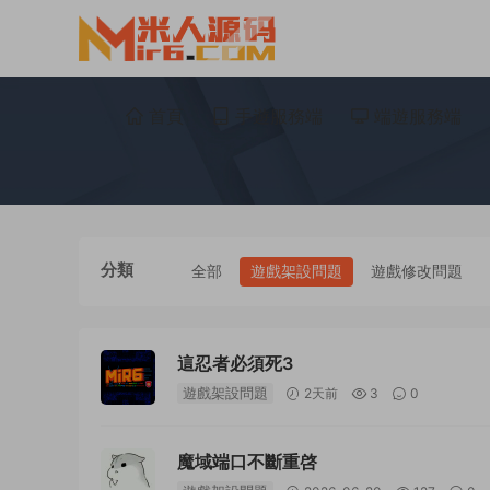
首頁
手遊服務端
端遊服務端
分類
全部
遊戲架設問題
遊戲修改問題
這忍者必須死3
遊戲架設問題
2天前
3
0
魔域端口不斷重啓