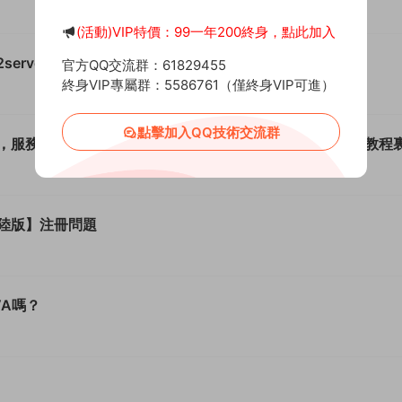
(活動)VIP特價：99一年200終身，點此加入
server時彈出報錯
官方QQ交流群：61829455
終身VIP專屬群：5586761（僅終身VIP可進）
點擊加入QQ技術交流群
，服務器是要用Linux系統嗎？還是用WIN系統，然後按照教程
陸版】注冊問題
A嗎？