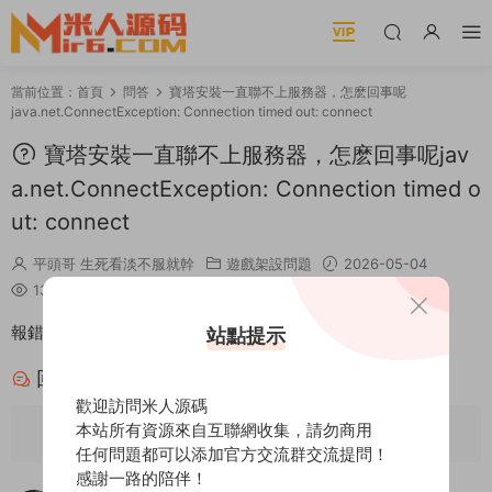
當前位置：
首頁
問答
寶塔安裝一直聯不上服務器，怎麽回事呢
java.net.ConnectException: Connection timed out: connect
寶塔安裝一直聯不上服務器，怎麽回事呢jav
a.net.ConnectException: Connection timed o
ut: connect
平頭哥 生死看淡不服就幹
遊戲架設問題
2026-05-04
133
1
報錯就是這樣的
站點提示
回答
1
歡迎訪問米人源碼
本站所有資源來自互聯網收集，請勿商用
請先
登錄
任何問題都可以添加官方交流群交流提問！
感謝一路的陪伴！