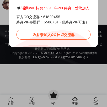
自己搞服務器，折騰了幾天終于通了
(活動)VIP特價：99一年200終身，點此加入
平頭哥 生死看淡不服就幹
2026-05-07
0
官方QQ交流群：61829455
終身VIP專屬群：5586761（僅終身VIP可進）
本站所提供的内容均來自公開網絡收集、轉發、二次開發而來，若侵犯了您的
點擊加入QQ技術交流群
合法權益，請來信通知我們，我們會及時删除，給您帶來的不便，我們深表歉
意。
下載用戶僅供學習交流，若使用商業用途，請購買正版授權，否則産生的一切
後果将由下載用戶自行承擔。
Copyright © 2012-2025
MiR6.COM
All Rights Reserved
網站地圖
投訴郵箱：
Mail@Mir6.com
蜀ICP備2022016462号-2
首頁
發現
VIP
客服
我的