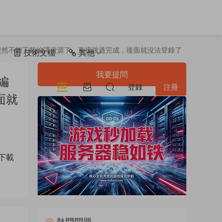
突然不能下載編譯資源了，直接跳過完成，後面就沒法登錄了
具
技術文檔
其他
我要提問
編
登錄
注冊
面就
下載
熱門問題