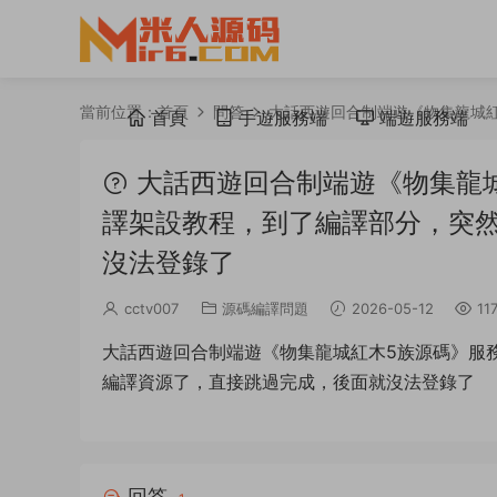
當前位置：
首頁
問答
大話西遊回合制端遊《物集龍城
首頁
手遊服務端
端遊服務端
大話西遊回合制端遊《物集龍城
譯架設教程，到了編譯部分，突
沒法登錄了
cctv007
源碼編譯問題
2026-05-12
11
大話西遊回合制端遊《物集龍城紅木5族源碼》服
編譯資源了，直接跳過完成，後面就沒法登錄了
回答