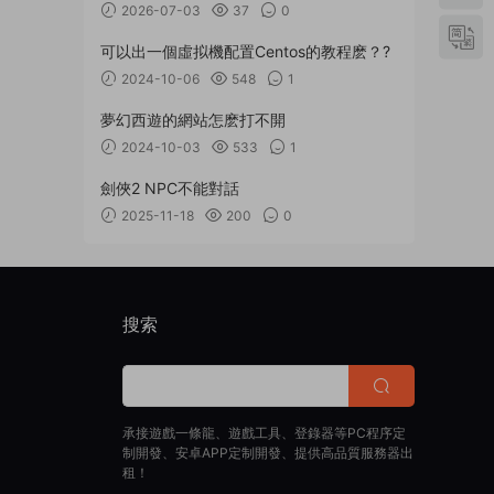
2026-07-03
37
0
可以出一個虛拟機配置Centos的教程麽？?
2024-10-06
548
1
夢幻西遊的網站怎麽打不開
2024-10-03
533
1
劍俠2 NPC不能對話
2025-11-18
200
0
搜索
承接遊戲一條龍、遊戲工具、登錄器等PC程序定
制開發、安卓APP定制開發、提供高品質服務器出
租！