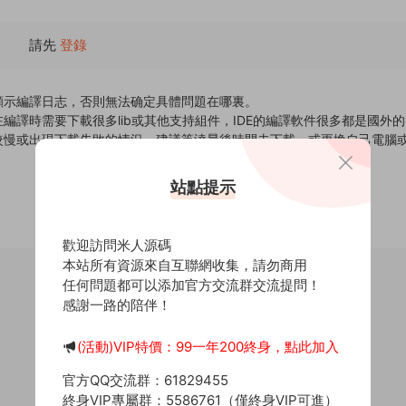
請先
登錄
顯示編譯日志，否則無法确定具體問題在哪裏。
譯時需要下載很多lib或其他支持組件，IDE的編譯軟件很多都是國外
較慢或出現下載失敗的情況，建議等淩晨後時間去下載，或更換自己電腦
站點提示
歡迎訪問米人源碼
本站所有資源來自互聯網收集，請勿商用
任何問題都可以添加官方交流群交流提問！
感謝一路的陪伴！
(活動)VIP特價：99一年200終身，點此加入
官方QQ交流群：61829455
終身VIP專屬群：5586761（僅終身VIP可進）