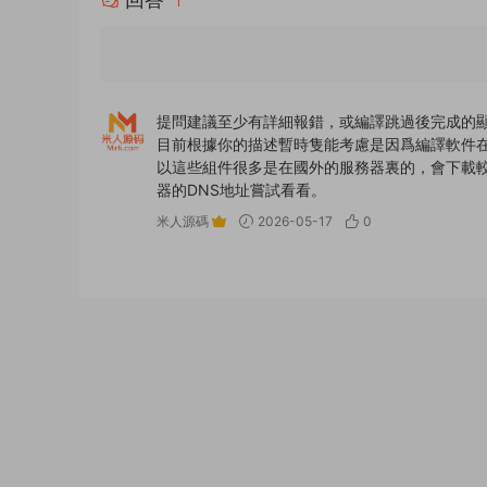
1
提問建議至少有詳細報錯，或編譯跳過後完成的
目前根據你的描述暫時隻能考慮是因爲編譯軟件在編
以這些組件很多是在國外的服務器裏的，會下載
器的DNS地址嘗試看看。
米人源碼
2026-05-17
0