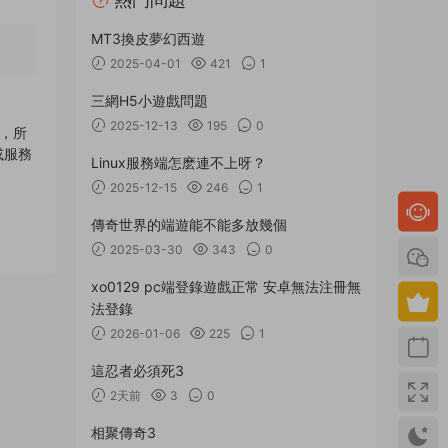
MT3換皮夢幻西遊
2025-04-01
421
1
三網H5小遊戲問題
2025-12-13
195
0
的，所
或服務
Linux服務端怎麽連不上呀？
2025-12-15
246
1
傳奇世界的端遊能不能多放幾個
2025-03-30
343
0
xo0129 pc端登錄遊戲正常 安卓無法注冊無
法登錄
2026-01-06
225
1
這忍者必須死3
2天前
3
0
相聚傳奇3