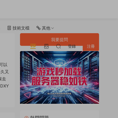
具
技術文檔
其他
我要提問
登錄
注冊
可以
不久又
候去
DXY
熱門問題