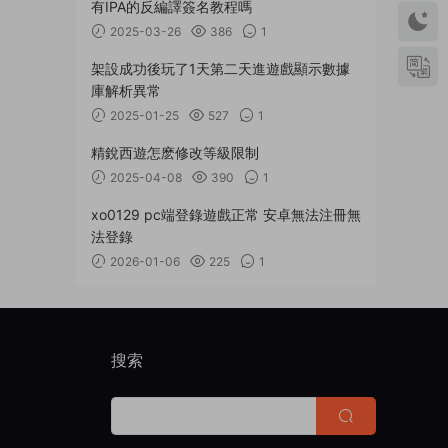
有IPA的反編譯簽名教程嗎
2025-03-26
386
1
架設成功後玩了1天第二天進遊戲顯示數據
庫解析異常
2025-01-25
527
1
精銳西遊怎麽修改等級限制
2025-04-08
390
1
xo0129 pc端登錄遊戲正常 安卓無法注冊無
法登錄
2026-01-06
225
1
搜索