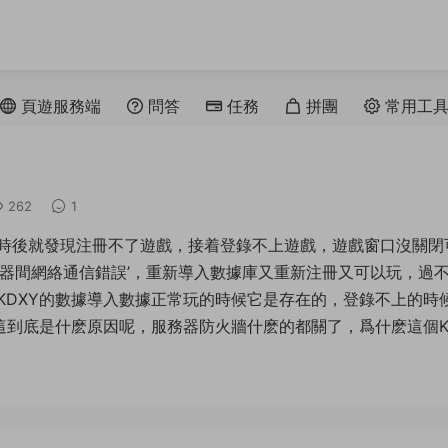
頁遊服務端
問答
任務
拼團
常用工
262
1
時後就發現注冊不了遊戲，接着登錄不上遊戲，遊戲窗口沒關閉
服務器間網絡通信錯誤’，重新導入數據庫又重新注冊又可以玩，過
KDXY的數據導入數據正常玩的時候它是存在的，登錄不上的時
這到底是什麽原因呢，服務器防火牆什麽的都關了，爲什麽這個K