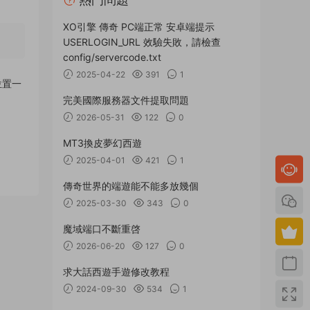
XO引擎 傳奇 PC端正常 安卓端提示
USERLOGIN_URL 效驗失敗，請檢查
config/servercode.txt
2025-04-22
391
1
位置一
完美國際服務器文件提取問題
2026-05-31
122
0
MT3換皮夢幻西遊
2025-04-01
421
1
傳奇世界的端遊能不能多放幾個
2025-03-30
343
0
魔域端口不斷重啓
2026-06-20
127
0
求大話西遊手遊修改教程
2024-09-30
534
1