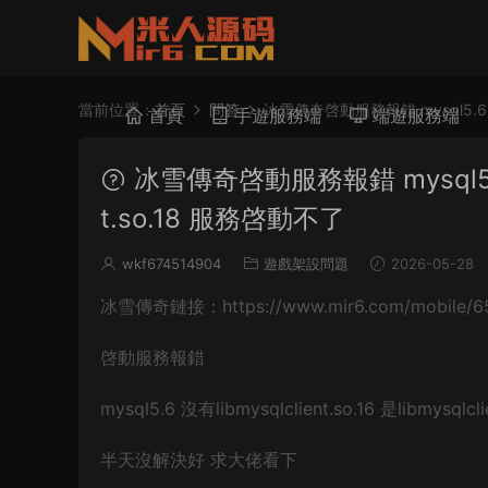
當前位置：
首頁
問答
冰雪傳奇啓動服務報錯 mysql5.6 沒有li
首頁
手遊服務端
端遊服務端
冰雪傳奇啓動服務報錯 mysql5.6 沒有l
t.so.18 服務啓動不了
wkf674514904
遊戲架設問題
2026-05-28
冰雪傳奇鏈接：https://www.mir6.com/mobile/65
啓動服務報錯
mysql5.6 沒有libmysqlclient.so.16 是libmysqlclie
半天沒解決好 求大佬看下