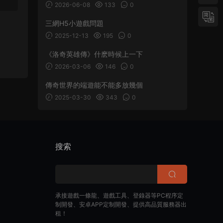
2026-06-08
133
0
三網H5小遊戲問題
2025-12-13
195
0
《洛奇英雄傳》什麽時候上一下
2026-03-06
146
0
傳奇世界的端遊能不能多放幾個
2025-03-30
343
0
搜索
承接遊戲一條龍、遊戲工具、登錄器等PC程序定
制開發、安卓APP定制開發、提供高品質服務器出
租！