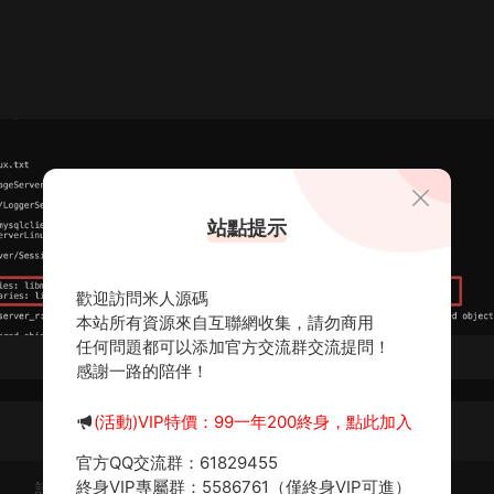
站點提示
歡迎訪問米人源碼
本站所有資源來自互聯網收集，請勿商用
任何問題都可以添加官方交流群交流提問！
感謝一路的陪伴！
(活動)VIP特價：99一年200終身，點此加入
官方QQ交流群：61829455
終身VIP專屬群：5586761（僅終身VIP可進）
請先
登錄