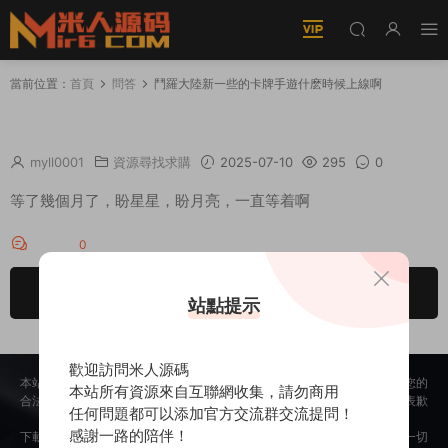
當前位置：
首頁
問答
鬥羅大陸新一些的卡牌手遊什麽時候上線啊
鬥羅大陸新一些的卡牌手遊什麽時候上線啊
myll0001
資源尋找求購
2025-07-10
295
0
等了幾個月了，盼星星，盼月亮，一直等着啊
回答
0
請先
登錄
站點提示
歡迎訪問米人源碼
本站所提供的内容均來自公開網絡收集、轉發、二次開發而來，若侵犯了您的
本站所有資源來自互聯網收集，請勿商用
合法權益，請來信通知我們，我們會及時删除，給您帶來的不便，我們深表歉
任何問題都可以添加官方交流群交流提問！
意。
感謝一路的陪伴！
下載用戶僅供學習交流，若使用商業用途，請購買正版授權，否則産生的一切