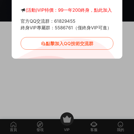
後果将由下載用戶自行承擔。
Copyright © 2012-2025
MiR6.COM
All Rights Reserved
網站地圖
(活動)VIP特價：99一年200終身，點此加入
投訴郵箱：
Mail@Mir6.com
蜀ICP備2022016462号-2
官方QQ交流群：61829455
終身VIP專屬群：5586761（僅終身VIP可進）
點擊加入QQ技術交流群
首頁
發現
VIP
客服
我的