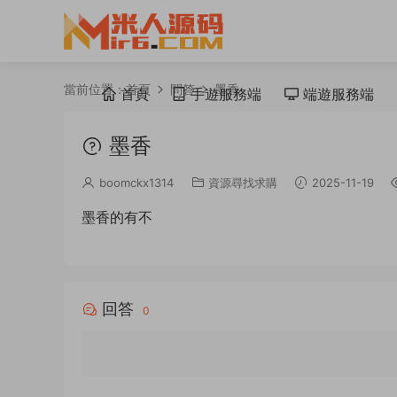
當前位置：
首頁
問答
墨香
首頁
手遊服務端
端遊服務端
墨香
boomckx1314
資源尋找求購
2025-11-19
墨香的有不
回答
0