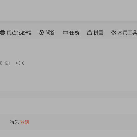
頁遊服務端
問答
任務
拼團
常用工
191
0
請先
登錄