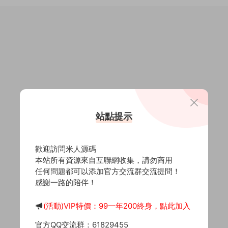
站點提示
歡迎訪問米人源碼
本站所有資源來自互聯網收集，請勿商用
任何問題都可以添加官方交流群交流提問！
感謝一路的陪伴！
(活動)VIP特價：99一年200終身，點此加入
官方QQ交流群：61829455