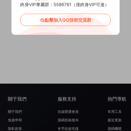
終身VIP專屬群：5586761（僅終身VIP可進）
點擊加入QQ技術交流群
關于我們
服務支持
熱門導航
關于我們
在線開通會員
常用工具
免責申明
源碼投稿發布
最近更新
隐私政策
米币在線充值
源碼團購