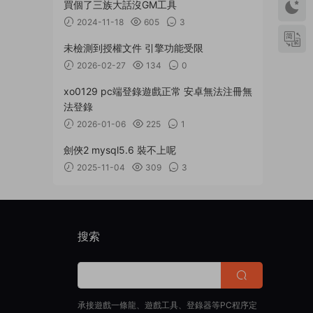
買個了三族大話沒GM工具
2024-11-18
605
3
未檢測到授權文件 引擎功能受限
2026-02-27
134
0
xo0129 pc端登錄遊戲正常 安卓無法注冊無
法登錄
2026-01-06
225
1
劍俠2 mysql5.6 裝不上呢
2025-11-04
309
3
搜索
承接遊戲一條龍、遊戲工具、登錄器等PC程序定