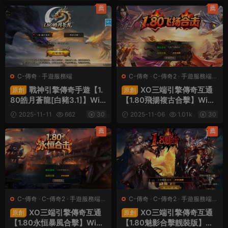
薦
薦
C-傳奇
·
手遊服務端
C-傳奇
·
C-傳奇2
·
手遊服務端
·
端遊服務端
戰神引擎傳奇手遊【1.
XO三端引擎傳奇互通
原創
原創
80皓月蒼龍[白豬3.1]】Win
【1.80飛揚複古合擊】Win
一鍵服務端+安卓蘋果雙端+
一鍵服務端+PC安卓蘋果三
2025-11-11
662
30
2025-11-06
1.01k
30
GM授權後台+視頻架設教程
端+加密工具+視頻架設教程
薦
薦
C-傳奇
·
C-傳奇2
·
手遊服務端
·
C-傳奇
·
C-傳奇2
·
手遊服務端
·
端遊服務端
端遊服務端
XO三端引擎傳奇互通
XO三端引擎傳奇互通
原創
原創
【1.80永恒暴風合擊】Win
【1.80魅影合擊靓裝版】Wi