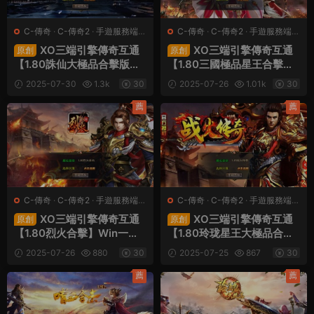
C-傳奇
·
C-傳奇2
·
手遊服務端
·
C-傳奇
·
C-傳奇2
·
手遊服務端
·
端遊服務端
端遊服務端
XO三端引擎傳奇互通
XO三端引擎傳奇互通
原創
原創
【1.80誅仙大極品合擊版】
【1.80三國極品星王合擊】
Win一鍵服務端+PC安卓蘋
Win一鍵服務端+PC安卓蘋
2025-07-30
1.3k
30
2025-07-26
1.01k
30
果三端+加密工具+視頻架設
果三端+加密工具+視頻架設
教程
教程
薦
薦
C-傳奇
·
C-傳奇2
·
手遊服務端
·
C-傳奇
·
C-傳奇2
·
手遊服務端
·
端遊服務端
端遊服務端
XO三端引擎傳奇互通
XO三端引擎傳奇互通
原創
原創
【1.80烈火合擊】Win一鍵
【1.80玲珑星王大極品合
服務端+PC安卓蘋果三端
擊】Win一鍵服務端+PC安
2025-07-26
880
30
2025-07-25
867
30
+加密工具+視頻架設教程
卓蘋果三端+加密工具+視頻
架設教程
薦
薦