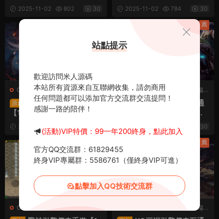
一鍵服務端+PC安卓蘋果三
n一鍵服務端+PC安卓蘋果
2025-11-02
802
30
2025-11-02
784
30
端+加密工具+視頻架設教程
三端+加密工具+視頻架設教
程
薦
薦
站點提示
歡迎訪問米人源碼
本站所有資源來自互聯網收集，請勿商用
C-傳奇
·
C-傳奇2
·
手遊服務端
·
C-傳奇
·
C-傳奇2
·
手遊服務端
·
任何問題都可以添加官方交流群交流提問！
端遊服務端
端遊服務端
XO三端引擎傳奇互通
XO三端引擎傳奇互通
原創
原創
感謝一路的陪伴！
【1.80西遊暴風合擊】Win
【1.80殘月合擊】Win一鍵
一鍵服務端+PC安卓蘋果三
服務端+PC安卓蘋果三端
2025-10-31
990
30
2025-10-25
947
30
(活動)VIP特價：99一年200終身，點此加入
端+加密工具+視頻架設教程
+加密工具+視頻架設教程
薦
薦
官方QQ交流群：61829455
終身VIP專屬群：5586761（僅終身VIP可進）
點擊加入QQ技術交流群
C-傳奇
·
手遊服務端
C-傳奇
·
C-傳奇2
·
手遊服務端
·
端遊服務端