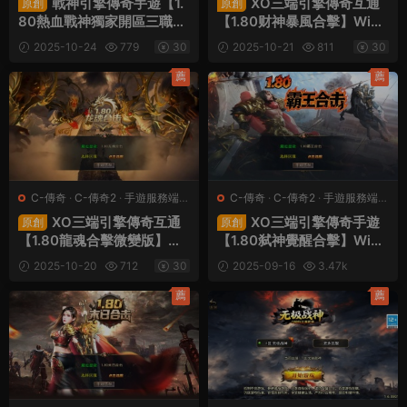
戰神引擎傳奇手遊【1.
XO三端引擎傳奇互通
原創
原創
80熱血戰神獨家開區三職業
【1.80财神暴風合擊】Win
白豬3.0】Win一鍵服務端
一鍵服務端+PC安卓蘋果三
2025-10-24
779
30
2025-10-21
811
30
+安卓蘋果雙端+GM授權後
端+加密工具+視頻架設教程
台+視頻架設教程
薦
薦
C-傳奇
·
C-傳奇2
·
手遊服務端
·
C-傳奇
·
C-傳奇2
·
手遊服務端
·
端遊服務端
端遊服務端
XO三端引擎傳奇互通
XO三端引擎傳奇手遊
原創
原創
【1.80龍魂合擊微變版】Wi
【1.80弑神覺醒合擊】Win
n一鍵服務端+PC安卓蘋果
一鍵服務端+PC安卓蘋果三
2025-10-20
712
30
2025-09-16
3.47k
三端+加密工具+視頻架設教
端+加密工具+視頻架設教程
30
程
薦
薦