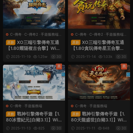
C-傳奇
·
C-傳奇2
·
手遊服務端
·
C-傳奇
·
C-傳奇2
·
手遊服務端
·
端遊服務端
端遊服務端
XO三端引擎傳奇互通
XO三端引擎傳奇互通
原創
原創
【1.80耀陽複古合擊】Win
【1.80貪玩傳奇星王合擊
一鍵服務端+PC安卓蘋果三
版】Win一鍵服務端+PC安
2025-11-19
1.25w
30
2025-11-14
1.03k
30
端+加密工具+視頻架設教程
卓蘋果三端+加密工具+視頻
架設教程
薦
薦
C-傳奇
·
手遊服務端
C-傳奇
·
手遊服務端
戰神引擎傳奇手遊【1.
戰神引擎傳奇手遊【1.
原創
原創
80冰雪紀元[白豬3.1]】Win
80天龍盛世[白豬3.1]】Win
一鍵服務端+安卓蘋果雙端+
一鍵服務端+安卓蘋果雙端+
2025-11-13
825
30
2025-11-11
648
30
GM授權後台+視頻架設教程
GM授權後台+視頻架設教程