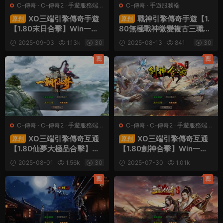
C-傳奇
·
C-傳奇2
·
手遊服務端
·
C-傳奇
·
手遊服務端
端遊服務端
XO三端引擎傳奇手遊
戰神引擎傳奇手遊【1.
原創
原創
【1.80末日合擊】Win一鍵
80無極戰神微變複古三職業
服務端+PC安卓蘋果三端
[白豬3.1]】Win一鍵服務端
2025-09-03
1.13k
30
2025-08-13
841
30
+加密工具+視頻架設教程
+安卓蘋果雙端+GM授權物
品後台+視頻架設教程
薦
薦
C-傳奇
·
C-傳奇2
·
手遊服務端
·
C-傳奇
·
C-傳奇2
·
手遊服務端
·
端遊服務端
端遊服務端
XO三端引擎傳奇互通
XO三端引擎傳奇互通
原創
原創
【1.80仙夢大極品合擊】Wi
【1.80劍神合擊】Win一鍵
n一鍵服務端+PC安卓蘋果
服務端+PC安卓蘋果三端
2025-08-01
1.56k
30
2025-07-30
1.01k
三端+加密工具+視頻架設教
+加密工具+視頻架設教程
30
程
薦
薦