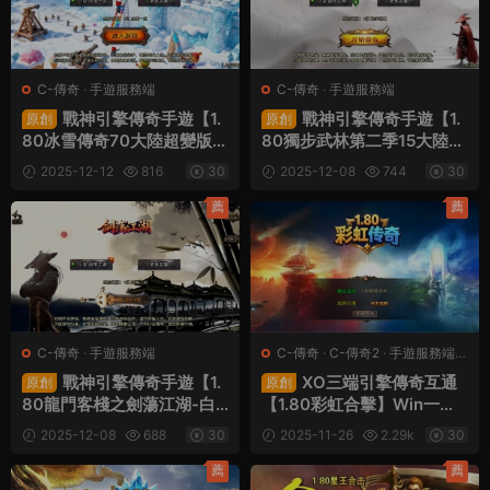
C-傳奇
·
手遊服務端
C-傳奇
·
手遊服務端
戰神引擎傳奇手遊【1.
戰神引擎傳奇手遊【1.
原創
原創
80冰雪傳奇70大陸超變版-
80獨步武林第二季15大陸-
白豬3.1】Win一鍵服務端
白豬3.1】Win一鍵服務端
2025-12-12
816
30
2025-12-08
744
30
+安卓蘋果雙端+GM授權後
+安卓+GM授權後台+視頻
台+視頻架設教程
架設教程
薦
薦
C-傳奇
·
手遊服務端
C-傳奇
·
C-傳奇2
·
手遊服務端
·
端遊服務端
戰神引擎傳奇手遊【1.
XO三端引擎傳奇互通
原創
原創
80龍門客棧之劍蕩江湖-白
【1.80彩虹合擊】Win一鍵
豬3.1】Win一鍵服務端+安
服務端+PC安卓蘋果三端
2025-12-08
688
30
2025-11-26
2.29k
30
卓蘋果雙端+GM授權物品後
+加密工具+視頻架設教程
台+視頻架設教程
薦
薦