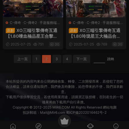
C-傳奇
·
C-傳奇2
·
手遊服務端
·
C-傳奇
·
C-傳奇2
·
手遊服務端
·
端遊服務端
端遊服務端
XO三端引擎傳奇互通
XO三端引擎傳奇互通
原創
原創
【1.80嗜血極品星王合擊】
【1.80玲珑星王大極品合
Win一鍵服務端+PC安卓蘋
擊】Win一鍵服務端+PC安
2025-07-25
751
30
2025-07-25
769
30
果三端+加密工具+視頻架設
卓蘋果三端+加密工具+視頻
教程
架設教程
上一頁
1
2
3
4
下一頁
跳轉
本站所提供的内容均來自公開網絡收集、轉發、二次開發而來，若侵犯了您的
合法權益，請來信通知我們，我們會及時删除，給您帶來的不便，我們深表歉
意。
下載用戶僅供學習交流，若使用商業用途，請購買正版授權，否則産生的一切
後果将由下載用戶自行承擔。
Copyright © 2012-2025
MiR6.COM
All Rights Reserved
網站地圖
投訴郵箱：
Mail@Mir6.com
蜀ICP備2022016462号-2