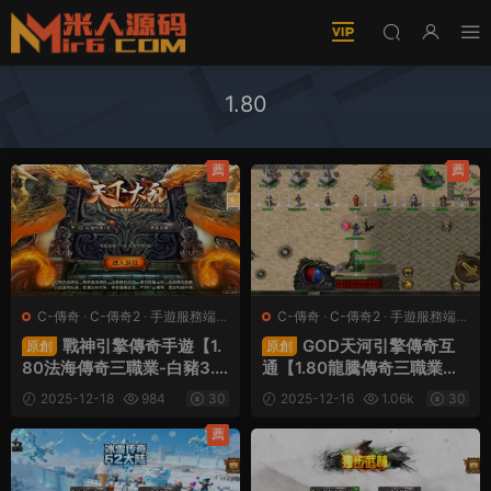
1.80
薦
薦
C-傳奇
·
C-傳奇2
·
手遊服務端
·
C-傳奇
·
C-傳奇2
·
手遊服務端
·
端遊服務端
端遊服務端
戰神引擎傳奇手遊【1.
GOD天河引擎傳奇互
原創
原創
80法海傳奇三職業-白豬3.
通【1.80龍騰傳奇三職業】
1】Win一鍵服務端+安卓蘋
Win一鍵服務端+PC安卓蘋
2025-12-18
984
30
2025-12-16
1.06k
30
果雙端+GM授權物品後台
果三端互通客戶端+視頻架
+視頻架設教程
設教程
薦