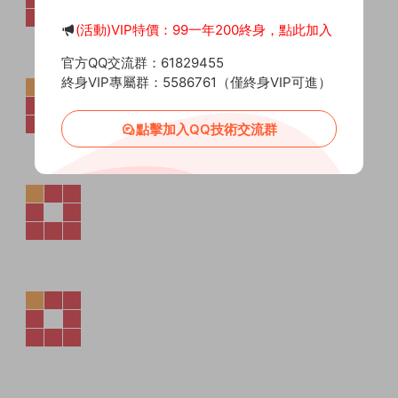
(活動)VIP特價：99一年200終身，點此加入
官方QQ交流群：61829455
終身VIP專屬群：5586761（僅終身VIP可進）
點擊加入QQ技術交流群