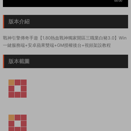
版本介紹
戰神引擎傳奇手遊【1.80熱血戰神獨家開區三職業白豬3.0】Win
一鍵服務端+安卓蘋果雙端+GM授權後台+視頻架設教程
版本截圖