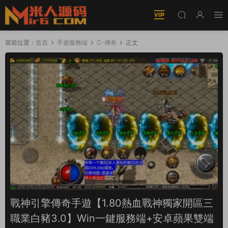
當前位置：
首頁
手遊服務端
C-傳奇
正文
戰神引擎傳奇手遊【1.80熱血戰神獨家開區三
職業白豬3.0】Win一鍵服務端+安卓蘋果雙端