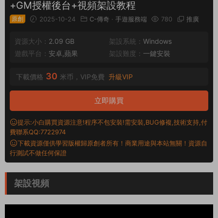
+GM授權後台+視頻架設教程
原創
2025-10-24
C-傳奇
·
手遊服務端
780
推廣
資源大小：
2.09 GB
架設系統：
Windows
遊戲平台：
安卓,蘋果
架設難度：
一鍵安裝
30
下載價格
米币，VIP免費
升級VIP
立即購買
提示:小白購買資源注意!程序不包安裝!需安裝,BUG修複,技術支持,付
費聯系QQ:7722974
下載資源僅供學習版權歸原創者所有！商業用途與本站無關！資源自
行測試不做任何保證
架設視頻