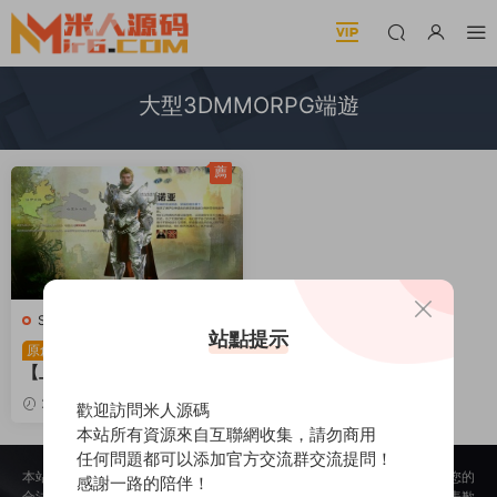
大型3DMMORPG端遊
薦
S-上古世紀OL
·
端遊服務端
站點提示
大型3DMMORPG端遊
原創
【上古世紀OL】Win一鍵服
務端+PC客戶端+網頁注冊+
2025-04-08
1.1w
30
歡迎訪問米人源碼
GM命令+視頻架設教程
本站所有資源來自互聯網收集，請勿商用
任何問題都可以添加官方交流群交流提問！
本站所提供的内容均來自公開網絡收集、轉發、二次開發而來，若侵犯了您的
感謝一路的陪伴！
合法權益，請來信通知我們，我們會及時删除，給您帶來的不便，我們深表歉