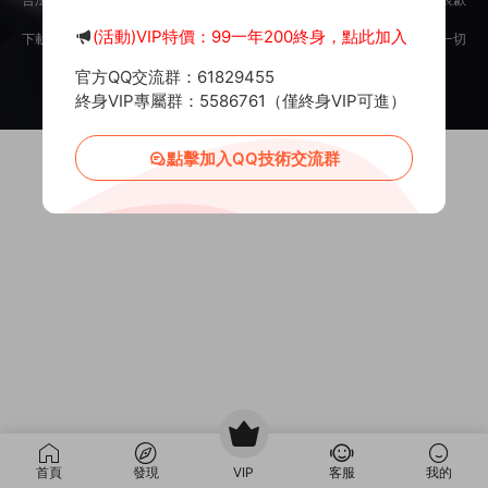
意。
(活動)VIP特價：99一年200終身，點此加入
下載用戶僅供學習交流，若使用商業用途，請購買正版授權，否則産生的一切
後果将由下載用戶自行承擔。
官方QQ交流群：61829455
Copyright © 2012-2025
MiR6.COM
All Rights Reserved
網站地圖
投訴郵箱：
Mail@Mir6.com
蜀ICP備2022016462号-2
終身VIP專屬群：5586761（僅終身VIP可進）
點擊加入QQ技術交流群
首頁
發現
VIP
客服
我的