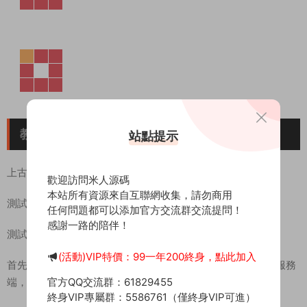
教程介紹
站點提示
上古世紀OL端遊 《上古世紀OL》 WIN 搭建教程
歡迎訪問米人源碼
本站所有資源來自互聯網收集，請勿商用
測試系統：Windows Server 2019
任何問題都可以添加官方交流群交流提問！
感謝一路的陪伴！
測試IP：192.168.2.166 （外網架設和局網架設方法一樣）
(活動)VIP特價：99一年200終身，點此加入
首先進入我們官網：MiR6.com 搜索《上古世紀OL》下載好服務
官方QQ交流群：61829455
端，我這裏已事先下載好了
終身VIP專屬群：5586761（僅終身VIP可進）