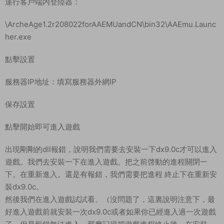
運行客戶端内登陸器：
\ArcheAge1.2r208022forAAEMUandCN\bin32\AAEmu.Launc
her.exe
點擊設置
服務器IP地址：填寫服務器外網IP
保存設置
點擊開始即可進入遊戲
出現剛剛的dll報錯，說明我們需要去安裝一下dx9.0c才可以進入
遊戲。我們去安裝一下在進入遊戲。把之前啓動的進程關閉一
下。在重新進入。還是有報錯，我們需要把進程 終止下在重新安
裝dx9.0c。
然後我們在進入遊戲試試看。（沒問題了，這裏說明注意下，最
好進入遊戲前就安裝一次dx9.0c或者如果你已經進入過一次遊戲