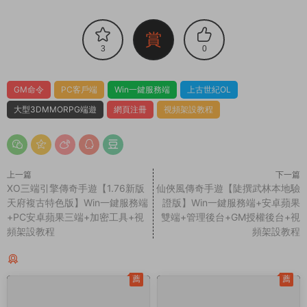
賞
3
0
GM命令
PC客戶端
Win一鍵服務端
上古世紀OL
大型3DMMORPG端遊
網頁注冊
視頻架設教程
上一篇
下一篇
XO三端引擎傳奇手遊【1.76新版
仙俠風傳奇手遊【陡撰武林本地驗
天府複古特色版】Win一鍵服務端
證版】Win一鍵服務端+安卓蘋果
+PC安卓蘋果三端+加密工具+視
雙端+管理後台+GM授權後台+視
頻架設教程
頻架設教程
同類源碼
薦
薦