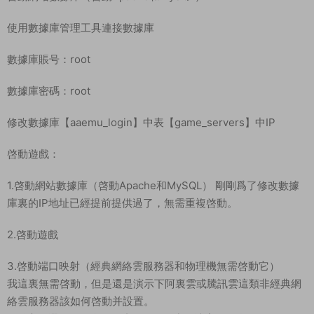
使用數據庫管理工具連接數據庫
數據庫賬号：root
數據庫密碼：root
修改數據庫【aaemu_login】中表【game_servers】中IP
啓動遊戲：
1.啓動網站數據庫（啓動Apache和MySQL） 剛剛爲了修改數據
庫裏的IP地址已經提前提供過了，無需重複啓動。
2.啓動遊戲
3.啓動端口映射（經典網絡雲服務器和物理機無需啓動它）
我這裏無需啓動，但是還是演示下阿裏雲或騰訊雲這類非經典網
絡雲服務器該如何啓動并設置。