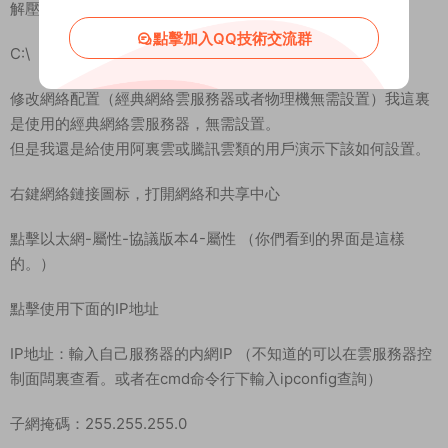
解壓服務端到C盤根目錄：
點擊加入QQ技術交流群
C:\
修改網絡配置（經典網絡雲服務器或者物理機無需設置）我這裏
是使用的經典網絡雲服務器，無需設置。
但是我還是給使用阿裏雲或騰訊雲類的用戶演示下該如何設置。
右鍵網絡鏈接圖标，打開網絡和共享中心
點擊以太網-屬性-協議版本4-屬性 （你們看到的界面是這樣
的。）
點擊使用下面的IP地址
IP地址：輸入自己服務器的内網IP （不知道的可以在雲服務器控
制面闆裏查看。或者在cmd命令行下輸入ipconfig查詢）
子網掩碼：255.255.255.0