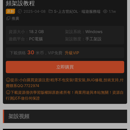
頻架設教程
原創
2025-04-08
S-上古世紀OL
·
端遊服務端
1.1w
推廣
資源大小：
18.2 GB
架設系統：
Windows
遊戲平台：
PC電腦
架設難度：
手工架設
30
下載價格
米币，VIP免費
升級VIP
立即購買
提示:小白購買資源注意!程序不包安裝!需安裝,BUG修複,技術支持,付
費聯系QQ:7722974
下載資源僅供學習版權歸原創者所有！商業用途與本站無關！資源自
行測試不做任何保證
架設視頻