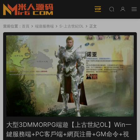
當前位置：
首頁
端遊服務端
S-上古世紀OL
正文
大型3DMMORPG端遊【上古世紀OL】Win一
鍵服務端+PC客戶端+網頁注冊+GM命令+視