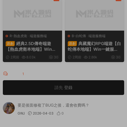
R-熱血虎衛
·
端遊服務端
B-白蛇傳
·
端遊服務端
經典2.5D傳奇端遊
典藏魔幻RPG端遊【白
原創
原創
【熱血虎衛本地端】Win一
蛇傳本地端】Win一鍵服務
鍵服務端+PC客戶端+視頻
端+PC客戶端+GM工具+視
2周前
8.03k
30
2周前
2.86k
30
架設教程
頻架設教程
評論
1
請先
登錄
要是後面修複了BUG之後，還會收費嗎？
GWJ
2026-04-03
0