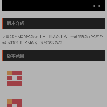
版本介紹
大型3DMMORPG端遊【上古世紀OL】Win一鍵服務端+PC客戶
端+網頁注冊+GM命令+視頻架設教程
版本截圖