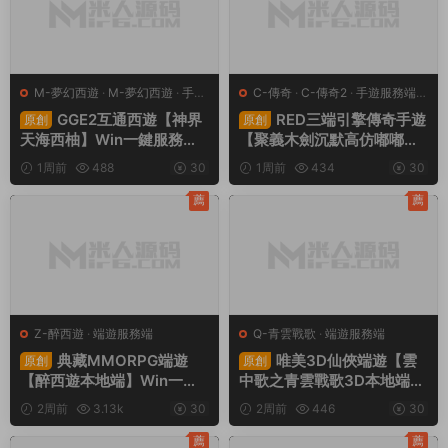
M-夢幻西遊
·
M-夢幻西遊
·
手遊
C-傳奇
·
C-傳奇2
·
手遊服務端
·
服務端
·
端遊服務端
端遊服務端
GGE2互通西遊【神界
RED三端引擎傳奇手遊
原創
原創
天海西柚】Win一鍵服務端
【聚義木劍沉默高仿嘟嘟沉
+安卓蘋果PC三端+内置GM
默】Win一鍵服務端+安卓蘋
1周前
488
30
1周前
434
30
工具+全套源碼+視頻架設教
果PC三端+視頻架設教程
程
薦
薦
Z-醉西遊
·
端遊服務端
Q-青雲戰歌
·
端遊服務端
典藏MMORPG端遊
唯美3D仙俠端遊【雲
原創
原創
【醉西遊本地端】Win一鍵
中歌之青雲戰歌3D本地端】
服務端+PC客戶端+GM後台
Win一鍵服務端+PC客戶端+
2周前
3.13k
30
2周前
446
30
+視頻架設教程
GM工具+視頻架設教程
薦
薦