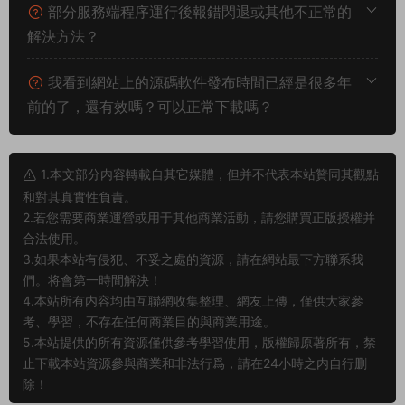
部分服務端程序運行後報錯閃退或其他不正常的
解決方法？
我看到網站上的源碼軟件發布時間已經是很多年
前的了，還有效嗎？可以正常下載嗎？
1.本文部分内容轉載自其它媒體，但并不代表本站贊同其觀點
和對其真實性負責。
2.若您需要商業運營或用于其他商業活動，請您購買正版授權并
合法使用。
3.如果本站有侵犯、不妥之處的資源，請在網站最下方聯系我
們。将會第一時間解決！
4.本站所有内容均由互聯網收集整理、網友上傳，僅供大家參
考、學習，不存在任何商業目的與商業用途。
5.本站提供的所有資源僅供參考學習使用，版權歸原著所有，禁
止下載本站資源參與商業和非法行爲，請在24小時之内自行删
除！