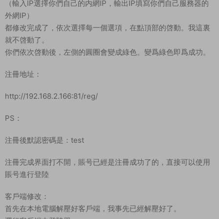
（輸入IP選擇你們自己的内網IP，輸出IP填寫你們自己服務器的
外網IP）
都修改完成了，依次選擇每一個選項，在點頂部的啓動。我這裏
就不啓動了。
你們依次啓動後，左側的圓圈會變成綠色。變爲綠色即爲成功。
注冊地址：
http://192.168.2.166:81/reg/
PS：
注冊後默認密碼是：test
注冊完成界面打不開，賬号已經是注冊成功了的，直接可以使用
賬号進行登陸
客戶端修改：
首先在本地電腦解壓好客戶端，我事先已經解壓好了。