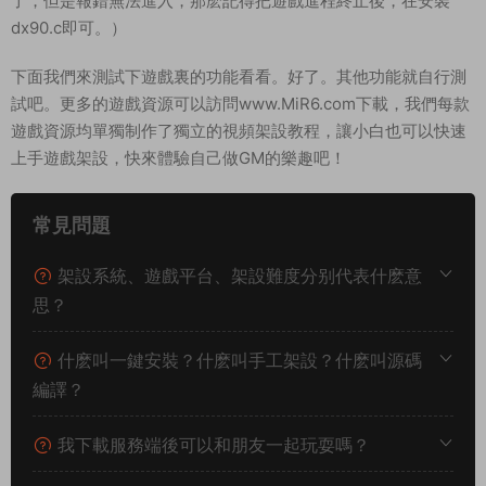
了，但是報錯無法進入，那麽記得把遊戲進程終止後，在安裝
dx90.c即可。）
下面我們來測試下遊戲裏的功能看看。好了。其他功能就自行測
試吧。更多的遊戲資源可以訪問www.MiR6.com下載，我們每款
遊戲資源均單獨制作了獨立的視頻架設教程，讓小白也可以快速
上手遊戲架設，快來體驗自己做GM的樂趣吧！
常見問題
架設系統、遊戲平台、架設難度分别代表什麽意
思？
什麽叫一鍵安裝？什麽叫手工架設？什麽叫源碼
編譯？
我下載服務端後可以和朋友一起玩耍嗎？