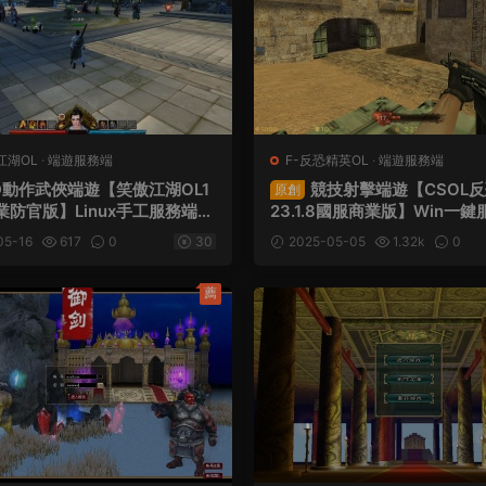
江湖OL
·
端遊服務端
F-反恐精英OL
·
端遊服務端
D動作武俠端遊【笑傲江湖OL1
競技射擊端遊【CSOL
原創
業防官版】Linux手工服務端+
23.1.8國服商業版】Win一
端+網頁注冊+GM工具+GM命
+建房工具+GM命令+道具ID
05-16
617
0
30
2025-05-05
1.32k
0
頻架設教程
+視頻架設教程
薦