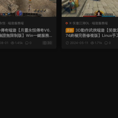
永恒
·
端遊服務端
X-笑傲江湖OL
·
端遊服務端
D傳奇端遊【月靈永恒傳奇V6.
3D動作武俠端遊【笑傲江
原創
驗證無限制版】Win一鍵服務
74終極完善修複版】Linux
工具+GM命令+PC客戶端+視
+PC客戶端+GM工具+GM命
08-01
1.45k
0
30
2024-05-11
1.71k
0
教程
架設教程