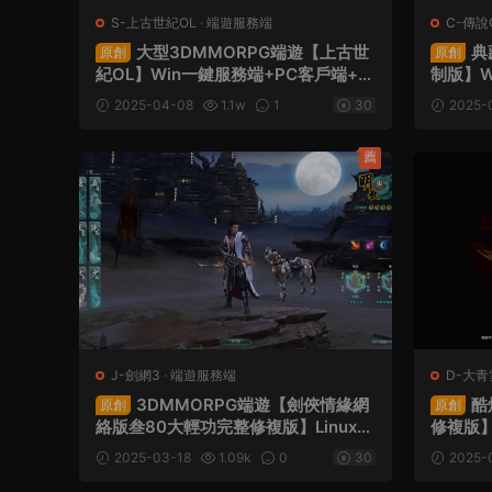
S-上古世紀OL
·
端遊服務端
C-傳說
大型3DMMORPG端遊【上古世
典
原創
原創
紀OL】Win一鍵服務端+PC客戶端+網
制版】W
頁注冊+GM命令+視頻架設教程
+網頁注
2025-04-08
1.1w
1
30
2025-
薦
J-劍網3
·
端遊服務端
D-大青
3DMMORPG端遊【劍俠情緣網
酷
原創
原創
絡版叁80大輕功完整修複版】Linux手
修複版】
工服務端+PC客戶端+GM命令+視頻
GM工具
2025-03-18
1.09k
0
30
2025-
架設教程