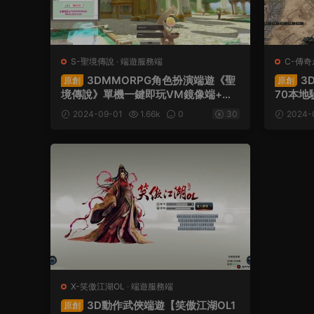
S-聖境傳說
·
端遊服務端
C-傳奇
3DMMORPG角色扮演端遊《聖
3
原創
原創
境傳說》單機一鍵即玩VM鏡像端+客
70本地
戶端+注冊網站+GM命令+視頻架設教
端+修改
2024-09-01
1.66k
0
30
2024-
程
頻架設
X-笑傲江湖OL
·
端遊服務端
3D動作武俠端遊【笑傲江湖OL1
原創