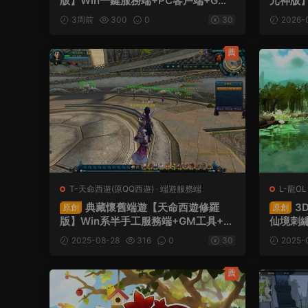
版】Win一鍵服務端+PC客戶端+GM
元神版】
命令+視頻架設教程
M工具+
3周前
300
0
30
2026-
教程
薦
T-天命西遊(原QQ西遊)
·
端遊服務端
L-龍OL
典藏懷舊端遊【天命西遊修羅
3
原創
原創
版】Win系半手工服務端+GM工具+G
仙境刺
M命令+PC客戶端+視頻架設教程
+網頁注
2025-08-28
316
0
30
2025-
戶端+
薦