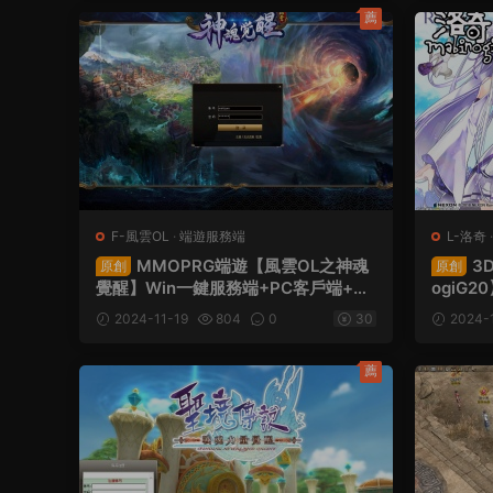
薦
F-風雲OL
·
端遊服務端
L-洛奇
MMOPRG端遊【風雲OL之神魂
3
原創
原創
覺醒】Win一鍵服務端+PC客戶端+網
ogiG
頁注冊+GM命令+視頻架設教程
+GM命
2024-11-19
804
0
30
2024-1
薦