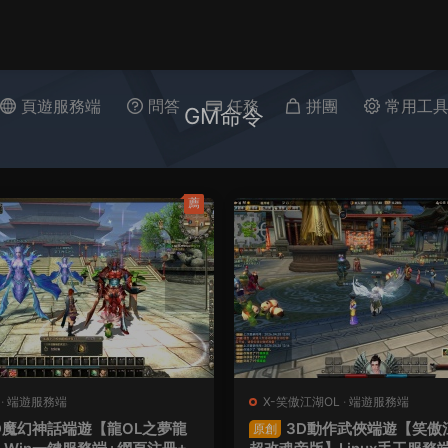
頁遊服務端
問答
任務
拼團
常用工
GM命令
薦
·
端遊服務端
X-笑傲江湖OL
·
端遊服務端
D魔幻神話端遊【龍OL之夢龍
3D動作武俠端遊【笑傲江
原創