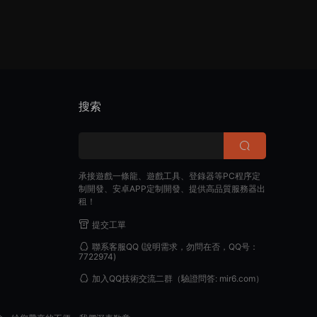
搜索
承接遊戲一條龍、遊戲工具、登錄器等PC程序定
制開發、安卓APP定制開發、提供高品質服務器出
租！
提交工單
聯系客服QQ
(說明需求，勿問在否，QQ号：
7722974)
加入QQ技術交流二群
（驗證問答: mir6.com）