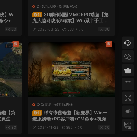
D-第九大陸
·
端遊服務端
俠】Wi
3D動作闖關MMORPG端遊【第
原創
命令+視
九大陸玲珑版5職業】Win系半手工服
務端+網頁注冊+GM命令+PC客戶端
30
2025-03-23
588
0
30
+視頻架設教程
薦
薦
X-新魔界
·
端遊服務端
端遊【第
稀有懷舊端遊【新魔界】Win一
原創
網頁注冊
鍵服務端+PC客戶端+GM命令+視頻
架設教程
架設教程
30
2024-11-22
859
0
30