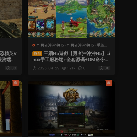
Y-勇者沖沖沖H5
·
Y-勇者沖沖沖H5
·
手遊服
務端
·
頁遊服務端
反恐精英V
三網H5遊戲【勇者沖沖沖H5】Li
原創
鍵服務端
nux手工服務端+全套源碼+GM命令
+GM工具
+簡易安卓客戶端+視頻架設教程
30
2025-04-29
1.21k
0
30
薦
薦