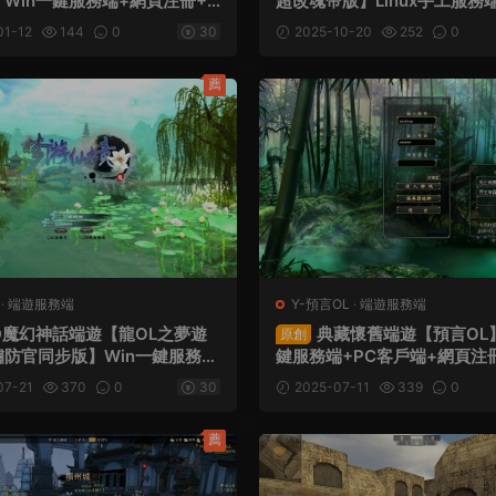
Win一鍵服務端+網頁注冊+G
超改魂帝版】Linux手工服務
GM命令+PC客戶端+視頻架設
戶端+網頁注冊+GM工具+G
01-12
144
0
30
2025-10-20
252
0
頻架設教程
薦
·
端遊服務端
Y-預言OL
·
端遊服務端
D魔幻神話端遊【龍OL之夢遊
典藏懷舊端遊【預言OL】
原創
繡防官同步版】Win一鍵服務端
鍵服務端+PC客戶端+網頁注
冊+GM工具+GM命令+PC客
密工具+修改工具+貨币修改教
07-21
370
0
30
2025-07-11
339
0
視頻架設教程
命令+視頻架設教程
薦