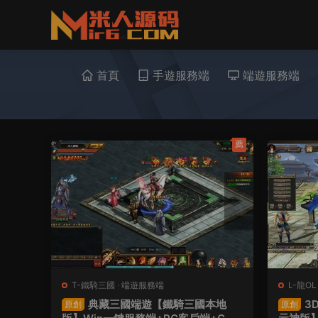
首頁
手遊服務端
端遊服務端
薦
T-鐵騎三國
·
端遊服務端
L-龍OL
典藏三國端遊【鐵騎三國本地
3
原創
原創