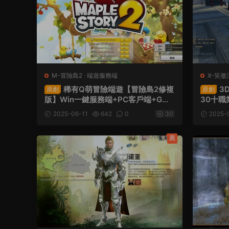
M-冒險島2
·
端遊服務端
X-笑傲
稀有Q萌冒險端遊【冒險島2修複
3
原創
原創
版】Win一鍵服務端+PC客戶端+GM
30十職
命令+視頻架設教程
PC客戶
2025-06-11
642
0
30
2025-
令+視
薦