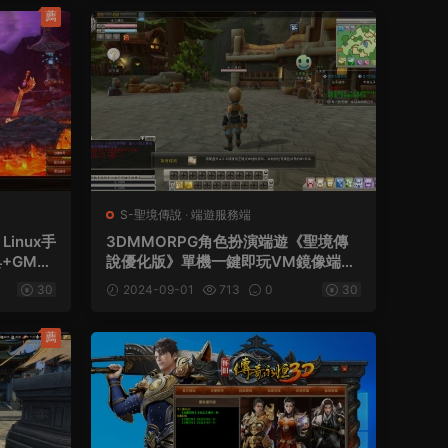
薦
S-聖境傳說
·
端遊服務端
inux手
3DMMORPG角色扮演端遊《聖境傳
+GM命
說優化版》單機一鍵即玩VM鏡像端
+客戶端+注冊網站+GM命令
30
2024-09-01
713
0
30
薦