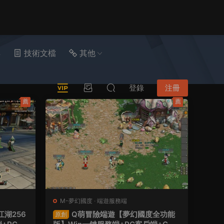
具
技術文檔
其他
登錄
注冊
薦
薦
M-夢幻國度
·
端遊服務端
湖256
Q萌冒險端遊【夢幻國度全功能
原創