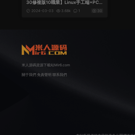
30修複版10職業】Linux手工端+PC
客戶端+網頁注冊+GM工具+GM命令
2024-03-03
3.68k
1
30
+多開器+架設教程
米人源碼資源下載站Mir6.com
關于我們
免責聲明
聯系我們