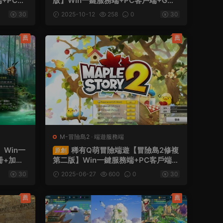
端+PC客
版】Win一鍵服務端+PC客戶端+GM
M命令+視
工具+GM命令+視頻架設教程
30
2025-10-12
258
0
30
薦
薦
M-冒險島2
·
端遊服務端
Win一
稀有Q萌冒險端遊【冒險島2修複
原創
冊+加解
第二版】Win一鍵服務端+PC客戶端+
程+GM
GM命令+視頻架設教程
30
2025-06-27
600
0
30
薦
薦