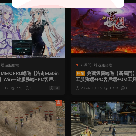
薦
·
端遊服務端
S-蜀門
·
端遊服務端
DMMOPRG端遊【洛奇Mabin
典藏懷舊端遊【新蜀門】L
原創
20】Win一鍵服務端+PC客戶端
工服務端+PC客戶端+GM工具
令+視頻架設教程
令+視頻架設教程
1-17
770
0
30
2024-10-15
1.32k
0
薦