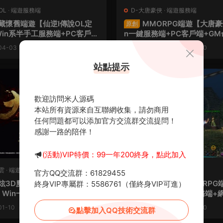
OL
·
端遊服務端
D-大唐豪俠
·
端遊服務端
藏懷舊端遊【仙逆I傳說OL定
MMORPG端遊【大唐豪
原創
in系半手工服務端+PC客戶端
n一鍵服務端+PC客戶端+GM
冊+GM命令+視頻架設教程
頻架設教程
04-03
486
0
30
2025-03-29
999
0
站點提示
薦
歡迎訪問米人源碼
本站所有資源來自互聯網收集，請勿商用
任何問題都可以添加官方交流群交流提問！
感謝一路的陪伴！
(活動)VIP特價：99一年200終身，點此加入
雲
·
端遊服務端
D-第九大陸
·
端遊服務端
官方QQ交流群：61829455
炫3D魔幻端遊【大青雲400級
3D動作闖關MMORPG
終身VIP專屬群：5586761（僅終身VIP可進）
原創
Win一鍵服務端+PC客戶端+
九大陸】Win半手工服務端+
+GM命令+視頻架設教程
+GM命令+PC客戶端+視頻
01-10
723
0
30
2025-01-03
976
0
點擊加入QQ技術交流群