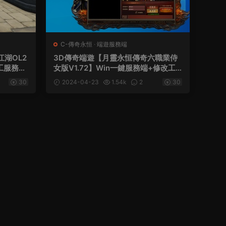
C-傳奇永恒
·
端遊服務端
湖OL2
3D傳奇端遊【月靈永恒傳奇六職業侍
手工服務端
女版V1.72】Win一鍵服務端+修改工
令+視頻
具+GM命令+PC客戶端+單機+視頻架
30
2024-04-23
1.54k
2
30
設教程