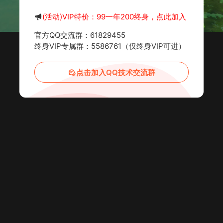
(活动)VIP特价：99一年200终身，点此加入
官方QQ交流群：61829455
终身VIP专属群：5586761（仅终身VIP可进）
点击加入QQ技术交流群