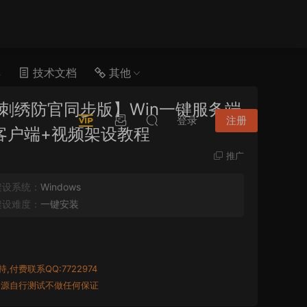
具
技术文档
其他
刺绣防官同步版】Win一键服务端
登录
注册
C客户端+视频架设教程
推广
架设系统：
Windows
架设难度：
一键安装
付费联系QQ:7722974
资源自行测试不做任何保证