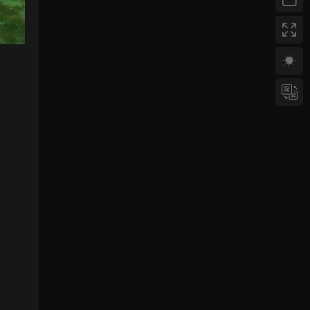
来源：
三网H5小游戏【蘑菇战争冲突】Win一键服
务端+Linux手工服务端+视频架设教程
yhb123123
• 1周前
感谢分享，非常好玩。
来源：
三网H5小游戏【非正常脑洞】Win一键服务
端+Linux手工服务端+视频架设教程