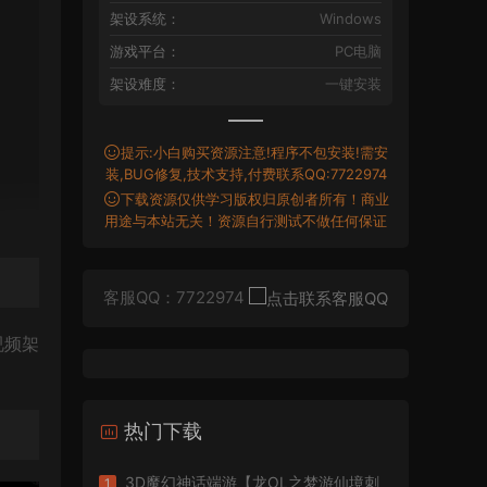
架设系统：
Windows
游戏平台：
PC电脑
架设难度：
一键安装
提示:小白购买资源注意!程序不包安装!需安
装,BUG修复,技术支持,付费联系QQ:7722974
下载资源仅供学习版权归原创者所有！商业
用途与本站无关！资源自行测试不做任何保证
客服QQ：7722974
视频架
热门下载
3D魔幻神话端游【龙OL之梦游仙境刺
1