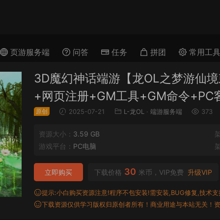
页游服务端
问答
任务
拼团
常用工
3D魔幻神话端游【龙OL之梦游仙境
+网页注册+GM工具+GM命令+P
原创
2025-07-21
L-龙OL
·
端游服务端
373
资源大小：
3.59 GB
游戏平台：
PC电脑
30
立即购买
下载价格
米币，VIP免费
升级VIP
提示:小白购买资源注意!程序不包安装!需安装,BUG修复,技术支持,
下载资源仅供学习版权归原创者所有！商业用途与本站无关！