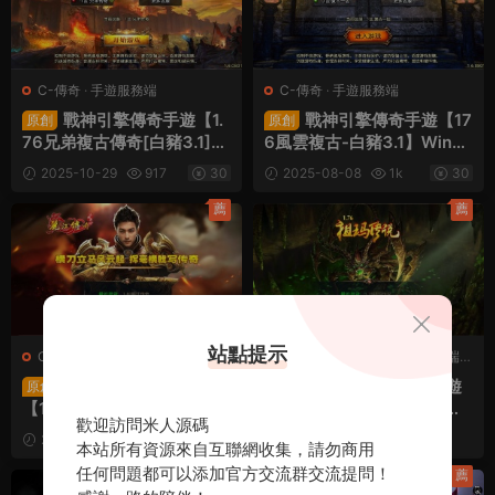
C-傳奇
·
手遊服務端
C-傳奇
·
手遊服務端
戰神引擎傳奇手遊【1.
戰神引擎傳奇手遊【17
原創
原創
76兄弟複古傳奇[白豬3.1]】
6風雲複古-白豬3.1】Win一
Win一鍵服務端+安卓蘋果雙
鍵服務端+安卓蘋果雙端+G
2025-10-29
917
30
2025-08-08
1k
30
端+GM授權後台+視頻架設
M授權物品後台+視頻架設教
教程
程
薦
薦
站點提示
C-傳奇
·
C-傳奇2
·
手遊服務端
·
C-傳奇
·
C-傳奇2
·
手遊服務端
·
端遊服務端
端遊服務端
XO三端引擎傳奇互通
XO三端引擎傳奇手遊
原創
原創
【1.80麗江複古傳奇合擊
【1.76祖瑪傳說金币複古
歡迎訪問米人源碼
版】Win一鍵服務端+PC安
版】Win一鍵服務端+PC安
2025-07-12
787
30
2025-04-14
1.05k
本站所有資源來自互聯網收集，請勿商用
卓蘋果三端+加密工具+視頻
卓蘋果三端+加密工具+視頻
30
任何問題都可以添加官方交流群交流提問！
架設教程
架設教程
薦
薦