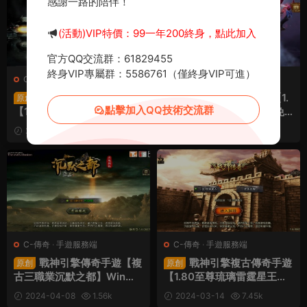
感謝一路的陪伴！
(活動)VIP特價：99一年200終身，點此加入
官方QQ交流群：61829455
終身VIP專屬群：5586761（僅終身VIP可進）
C-傳奇
·
C-傳奇2
·
手遊服務端
·
C-傳奇
·
手遊服務端
端遊服務端
XO三端引擎傳奇手遊
戰神引擎傳奇手遊【1.
原創
原創
點擊加入QQ技術交流群
【1.76新版天府複古特色
76雷霆複古修複版-褲衩免
版】Win一鍵服務端+PC安
授權】Win一鍵服務端+安卓
2025-04-08
1.07k
2024-07-07
1.03k
卓蘋果三端+加密工具+視頻
蘋果雙端+GM後台+視頻架
30
30
架設教程
設教程
C-傳奇
·
手遊服務端
C-傳奇
·
手遊服務端
戰神引擎傳奇手遊【複
戰神引擎複古傳奇手遊
原創
原創
古三職業沉默之都】Win一
【1.80至尊琉璃雷霆星王終
鍵服務端+GM授權後台+安
極金币版】Win一鍵端+安卓
2024-04-08
1.56k
2024-03-14
7.45k
卓蘋果雙端+視頻架設教程
蘋果雙端+GM授權後台+架