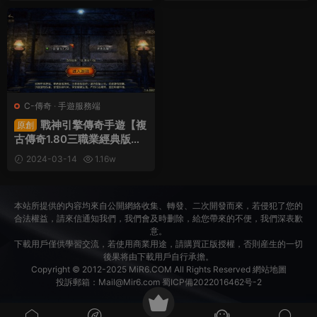
30
30
設教程
C-傳奇
·
手遊服務端
戰神引擎傳奇手遊【複
原創
古傳奇1.80三職業經典版本-
白豬3.0】Win一鍵端+安卓
2024-03-14
1.16w
蘋果雙端+GM授權後台+架
30
設教程
本站所提供的内容均來自公開網絡收集、轉發、二次開發而來，若侵犯了您的
合法權益，請來信通知我們，我們會及時删除，給您帶來的不便，我們深表歉
意。
下載用戶僅供學習交流，若使用商業用途，請購買正版授權，否則産生的一切
後果将由下載用戶自行承擔。
Copyright © 2012-2025
MiR6.COM
All Rights Reserved
網站地圖
投訴郵箱：
Mail@Mir6.com
蜀ICP備2022016462号-2