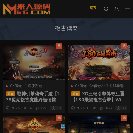
複古傳奇
薦
薦
C-傳奇
·
手遊服務端
C-傳奇
·
C-傳奇2
·
手遊服務端
·
端遊服務端
戰神引擎傳奇手遊【1.
XO三端引擎傳奇互通
原創
原創
76原始複古魔龍終極情懷版
【1.80飛揚複古合擊】Win
[小蘭插件免授權]】Win一
一鍵服務端+PC安卓蘋果三
2026-04-14
988
30
2025-11-06
1.02k
30
鍵服務端+安卓蘋果雙端+G
端+加密工具+視頻架設教程
M授權後台+視頻架設教程
薦
薦